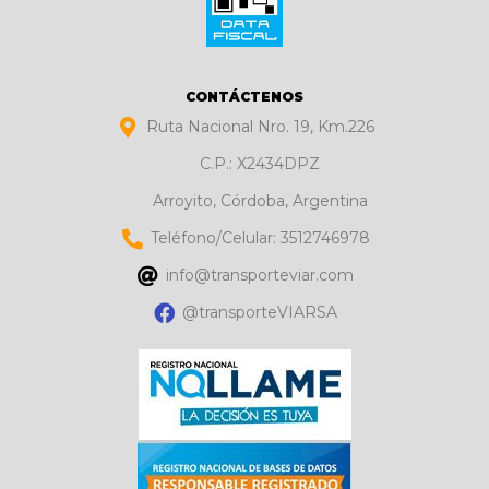
CONTÁCTENOS
Ruta Nacional Nro. 19, Km.226
C.P.: X2434DPZ
Arroyito, Córdoba, Argentina
Teléfono/Celular: 3512746978
info@transporteviar.com
@transporteVIARSA