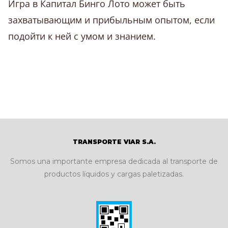
Игра в Капитал Бинго Лото может быть
захватывающим и прибыльным опытом, если
подойти к ней с умом и знанием.
TRANSPORTE VIAR S.A.
Somos una importante empresa dedicada al transporte de
productos líquidos y cargas paletizadas.