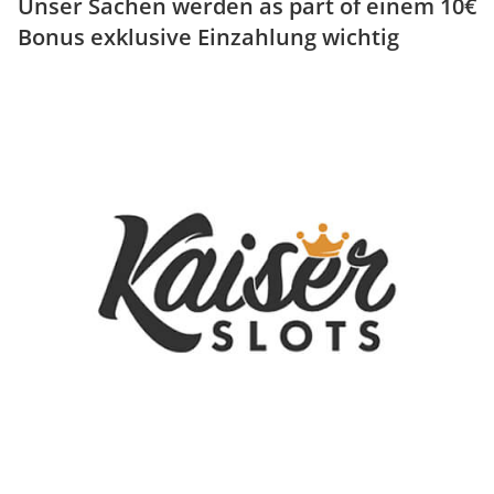
Unser Sachen werden as part of einem 10€
Bonus exklusive Einzahlung wichtig