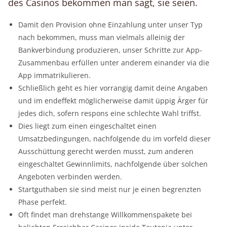
des Casinos bekommen man sagt, sie seien.
Damit den Provision ohne Einzahlung unter unser Typ
nach bekommen, muss man vielmals alleinig der
Bankverbindung produzieren, unser Schritte zur App-
Zusammenbau erfüllen unter anderem einander via die
App immatrikulieren.
Schließlich geht es hier vorrangig damit deine Angaben
und im endeffekt möglicherweise damit üppig Ärger für
jedes dich, sofern respons eine schlechte Wahl triffst.
Dies liegt zum einen eingeschaltet einen
Umsatzbedingungen, nachfolgende du im vorfeld dieser
Ausschüttung gerecht werden musst, zum anderen
eingeschaltet Gewinnlimits, nachfolgende über solchen
Angeboten verbinden werden.
Startguthaben sie sind meist nur je einen begrenzten
Phase perfekt.
Oft findet man drehstange Willkommenspakete bei