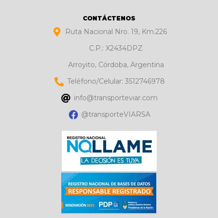
CONTÁCTENOS
Ruta Nacional Nro. 19, Km.226
C.P.: X2434DPZ
Arroyito, Córdoba, Argentina
Teléfono/Celular: 3512746978
info@transporteviar.com
@transporteVIARSA