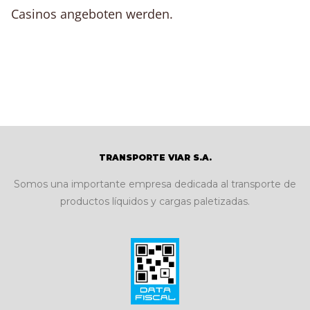
Casinos angeboten werden.
TRANSPORTE VIAR S.A.
Somos una importante empresa dedicada al transporte de
productos líquidos y cargas paletizadas.