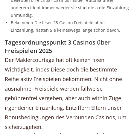
beliebten Erreichbar Casinos inside Teutonia unter
anderem ident immer wieder sie sind die a die Einzahlung
unmündig.
Bekommen Die leser 25 Casino Freispiele ohne
Einzahlung, hatten Sie keineswegs lange schon davon.
Tagesordnungspunkt 3 Casinos über
Freispielen 2025
Der Maklercourtage hat oft keinen fixen
Wichtigkeit, indes Diese doch die bestimmte
Reihe aktiv Freispielen bekommen. Nicht ohne
ausnahme, Freispiele werden fallweise
gebührenfrei vergeben, aber auch within Zuge
irgendeiner Einzahlung. Entziffern Eltern unser
Bonusbedingungen des Verbunden Casinos, um
sicherzugehen.