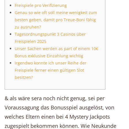
Freispiele pro Verifizierung
Genau so wie oft soll meine wenigkeit zum
besten geben, damit pro Treue-Boni fähig
zu ausruhen?
Tagesordnungspunkt 3 Casinos über
Freispielen 2025
Unser Sachen werden as part of einem 10€
Bonus exklusive Einzahlung wichtig
Irgendwo konnte ich unser Reihe der
Freispiele ferner einen gültigen Slot
besitzen?
& als wäre sera noch nicht genug, sei per
Voraussagung das Bonusspiel ausgelöst, von
welches Eltern einen bei 4 Mystery Jackpots
zugespielt bekommen können. Wie Neukunde