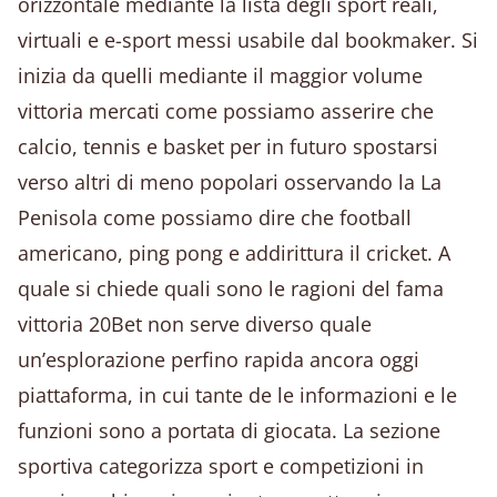
orizzontale mediante la lista degli sport reali,
virtuali e e-sport messi usabile dal bookmaker. Si
inizia da quelli mediante il maggior volume
vittoria mercati come possiamo asserire che
calcio, tennis e basket per in futuro spostarsi
verso altri di meno popolari osservando la La
Penisola come possiamo dire che football
americano, ping pong e addirittura il cricket. A
quale si chiede quali sono le ragioni del fama
vittoria 20Bet non serve diverso quale
un’esplorazione perfino rapida ancora oggi
piattaforma, in cui tante de le informazioni e le
funzioni sono a portata di giocata. La sezione
sportiva categorizza sport e competizioni in