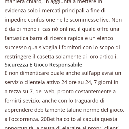
maniera chiaro, in aggiunta a mettere in
evidenza solo i mercati principali a fine di
impedire confusione nelle scommesse live. Non
è da di meno il casinò online, il quale offre una
fantastica barra di ricerca rapida e un elenco
successo qualsivoglia i fornitori con lo scopo di
restringere il casetta solamente ai loro articoli.
Sicurezza E Gioco Responsabile
E non dimenticare quale anche sull’app avrai un
servizio clientela attivo 24 ore su 24, 7 giorni in
altezza su 7, del web, pronto costantemente a
fornirti sevizio, anche con lo traguardo di
apprendere debitamente talune norme del gioco,
all’occorrenza. 20Bet ha colto al caduta questa
opportunità, a causa di elargire ai propri clienti