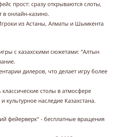
фейс прост: сразу открываются слоты,
т в онлайн‑казино.
.Игроки из Астаны, Алматы и Шымкента
 игры с казахскими сюжетами: "Алтын
мание.
ентарии дилеров, что делает игру более
ь классические столы в атмосфере
и культурное наследие Казахстана.
кий фейерверк" - бесплатные вращения