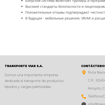
Бонусная система включает турниры и програм
Высокие стандарты безопасности и лицензиров
Положительные отзывы подтверждают честность
В будущее - мобильные решения, VR/AR и расш
TRANSPORTE VIAR S.A.
CONTÁCTENO
Ruta Nacio
Somos una importante empresa
C.P.: X24
dedicada al transporte de productos
líquidos y cargas paletizadas.
Arroyito, 
Teléfono/C
info@tran