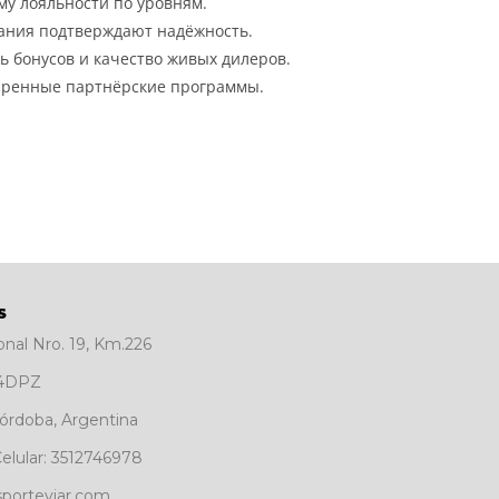
му лояльности по уровням.
ания подтверждают надёжность.
 бонусов и качество живых дилеров.
иренные партнёрские программы.
S
nal Nro. 19, Km.226
34DPZ
Córdoba, Argentina
elular: 3512746978
sporteviar.com