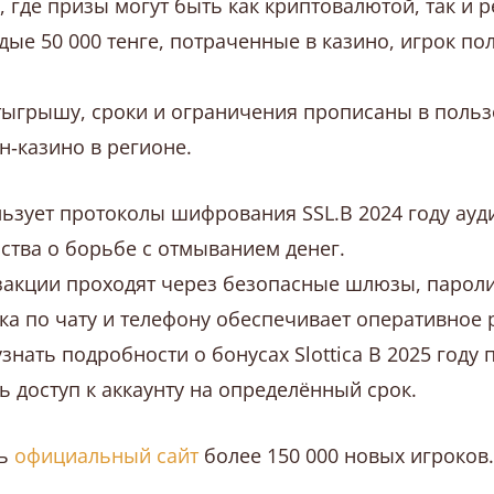
 где призы могут быть как криптовалютой, так и 
дые 50 000 тенге, потраченные в казино, игрок п
тыгрышу, сроки и ограничения прописаны в польз
н‑казино в регионе.
ользует протоколы шифрования SSL.В 2024 году ауд
ства о борьбе с отмыванием денег.
акции проходят через безопасные шлюзы, пароли
а по чату и телефону обеспечивает оперативное 
узнать подробности о бонусах Slottica В 2025 году 
доступ к аккаунту на определённый срок.
сь
официальный сайт
более 150 000 новых игроков.