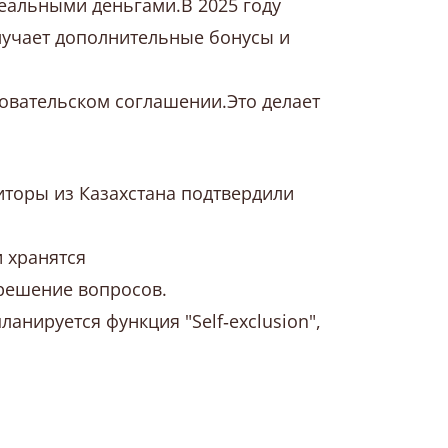
реальными деньгами.В 2025 году
олучает дополнительные бонусы и
овательском соглашении.Это делает
иторы из Казахстана подтвердили
 хранятся
решение вопросов.
планируется функция "Self‑exclusion",