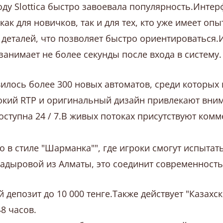
году Slottica быстро завоевала популярность.Интер
ак для новичков, так и для тех, кто уже имеет опы
 деталей, что позволяет быстро ориентироваться
анимает не более секунды после входа в систему.
бавилось более 300 новых автоматов, среди которых
ысокий RTP и оригинальный дизайн привлекают вни
ступна 24 / 7.В живых потоках присутствуют комм
о в стиле "Шарманка"", где игроки смогут испытат
дыровой из Алматы, это соединит современность 
 депозит до 10 000 тенге.Также действует "Казахс
48 часов.