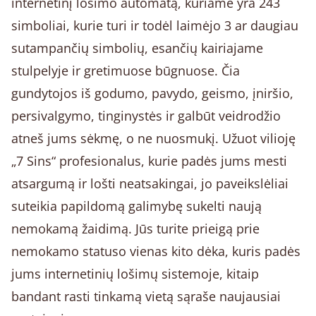
internetinį lošimo automatą, kuriame yra 243
simboliai, kurie turi ir todėl laimėjo 3 ar daugiau
sutampančių simbolių, esančių kairiajame
stulpelyje ir gretimuose būgnuose. Čia
gundytojos iš godumo, pavydo, geismo, įniršio,
persivalgymo, tinginystės ir galbūt veidrodžio
atneš jums sėkmę, o ne nuosmukį. Užuot vilioję
„7 Sins“ profesionalus, kurie padės jums mesti
atsargumą ir lošti neatsakingai, jo paveikslėliai
suteikia papildomą galimybę sukelti naują
nemokamą žaidimą. Jūs turite prieigą prie
nemokamo statuso vienas kito dėka, kuris padės
jums internetinių lošimų sistemoje, kitaip
bandant rasti tinkamą vietą sąraše naujausiai