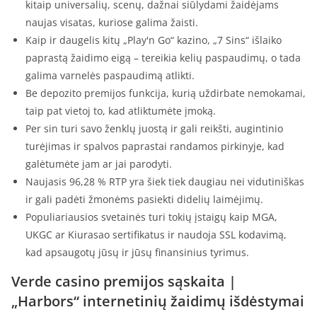
kitaip universalių, scenų, dažnai siūlydami žaidėjams
naujas visatas, kuriose galima žaisti.
Kaip ir daugelis kitų „Play'n Go“ kazino, „7 Sins“ išlaiko
paprastą žaidimo eigą – tereikia kelių paspaudimų, o tada
galima varnelės paspaudimą atlikti.
Be depozito premijos funkcija, kurią uždirbate nemokamai,
taip pat vietoj to, kad atliktumėte įmoką.
Per sin turi savo ženklų juostą ir gali reikšti, augintinio
turėjimas ir spalvos paprastai randamos pirkinyje, kad
galėtumėte jam ar jai parodyti.
Naujasis 96,28 % RTP yra šiek tiek daugiau nei vidutiniškas
ir gali padėti žmonėms pasiekti didelių laimėjimų.
Populiariausios svetainės turi tokių įstaigų kaip MGA,
UKGC ar Kiurasao sertifikatus ir naudoja SSL kodavimą,
kad apsaugotų jūsų ir jūsų finansinius tyrimus.
Verde casino premijos sąskaita |
„Harbors“ internetinių žaidimų išdėstymai