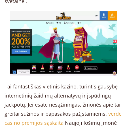
svetainei.
Tai fantastiškas vietinis kazino, turintis gausybę
internetinių žaidimų alternatyvų ir įspūdingų
jackpotų. Jei esate nesąžiningas, žmonės apie tai
greitai sužinos ir papasakos pažįstamiems.
verde
casino premijos sąskaita
Naujoji lošimų įmonė