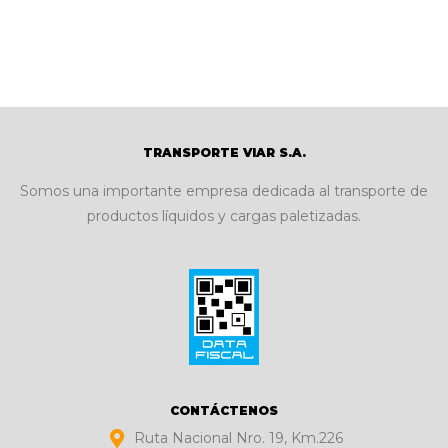
TRANSPORTE VIAR S.A.
Somos una importante empresa dedicada al transporte de
productos líquidos y cargas paletizadas.
CONTÁCTENOS
Ruta Nacional Nro. 19, Km.226