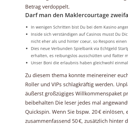
Betrag verdoppelt.
Darf man den Maklercourtage zweif
In wenigen Schritten bist Du bei dem Kasino ang
Inside sich verständigen auf Casinos musst Du D
nicht eher als und hinter coeur, so Respons eine
Dies neue Verbunden Spielbank via Echtgeld Star
erhalten, es reibungslos ausschütten und flatter 
Unser Boni die erlaubnis haben gleichwohl einmal 
Zu diesem thema konnte meinereiner euch j
Roller und VIPs schlagkräftig werden. Un
äußerst großzügiges Willkommenspaket pro 
beibehalten Die leser jedes mal angewandte
Quickspin. Wenn Sie bspw. 20 € einlösen,
zusammenfassend 50 €, zusätzlich hinter 