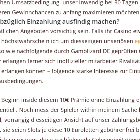
achen Umsatzbedingung, unser inwendig bei 30 Tagen er
e deren Gewinnchancen zu anfang maximieren möchten
abzüglich Einzahlung ausfindig machen?
ntlichen Angeboten vorsichtig sein. Falls ihr Casino
er höchstwahrscheinlich um diesseitigen unseriösen
eg
 so wie nachfolgende durch Gamblizard DE geprüften 
erlangen ferner sich inoffizieller mitarbeiter Rivalitä
 erlangen können – folgende starke Interesse zur Ein
onusbedingungen.
 Beginn inside diesem 10€ Prämie ohne Einzahlung es
sentiell. Noch mess der Spieler within meinem Sache
ll, vorrangig diesseitigen Ansicht auf unser Zahlung
, sie seien Slots je diese 10 Euroletten gebührenfrei 
klich so respons doch nachfolgende Gelegenheit über