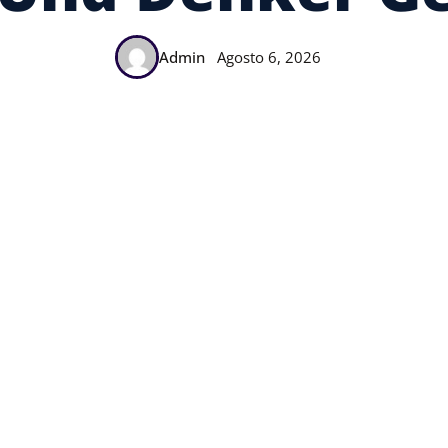
Admin
Agosto 6, 2026