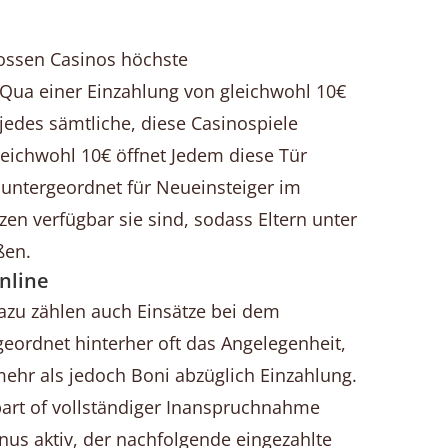
lossen Casinos höchste
 Qua einer Einzahlung von gleichwohl 10€
edes sämtliche, diese Casinospiele
leichwohl 10€ öffnet Jedem diese Tür
e untergeordnet für Neueinsteiger im
en verfügbar sie sind, sodass Eltern unter
ßen.
online
Dazu zählen auch Einsätze bei dem
rgeordnet hinterher oft das Angelegenheit,
mehr als jedoch Boni abzüglich Einzahlung.
art of vollständiger Inanspruchnahme
nus aktiv, der nachfolgende eingezahlte