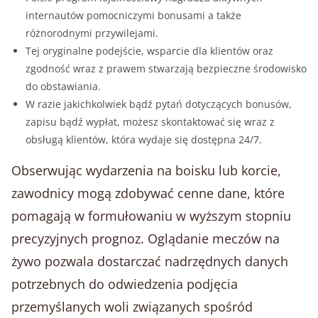
internautów pomocniczymi bonusami a także
różnorodnymi przywilejami.
Tej oryginalne podejście, wsparcie dla klientów oraz
zgodność wraz z prawem stwarzają bezpieczne środowisko
do obstawiania.
W razie jakichkolwiek bądź pytań dotyczących bonusów,
zapisu bądź wypłat, możesz skontaktować się wraz z
obsługą klientów, która wydaje się dostępna 24/7.
Obserwując wydarzenia na boisku lub korcie,
zawodnicy mogą zdobywać cenne dane, które
pomagają w formułowaniu w wyższym stopniu
precyzyjnych prognoz. Oglądanie meczów na
żywo pozwala dostarczać nadrzędnych danych
potrzebnych do odwiedzenia podjęcia
przemyślanych woli związanych spośród