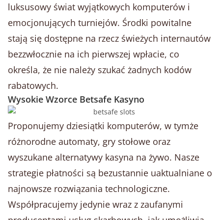
luksusowy świat wyjątkowych komputerów i
emocjonujących turniejów. Środki powitalne
stają się dostępne na rzecz świeżych internautów
bezzwłocznie na ich pierwszej wpłacie, co
określa, że nie należy szukać żadnych kodów
rabatowych.
Wysokie Wzorce Betsafe Kasyno
Proponujemy dziesiątki komputerów, w tymże
różnorodne automaty, gry stołowe oraz
wyszukane alternatywy kasyna na żywo. Nasze
strategie płatności są bezustannie uaktualniane o
najnowsze rozwiązania technologiczne.
Współpracujemy jedynie wraz z zaufanymi
producentami usług skarbowych, jak umożliwia