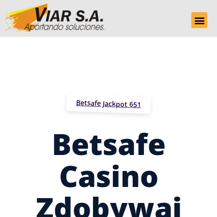
Betsafe Jackpot 651
Betsafe
Casino
Zdobywaj