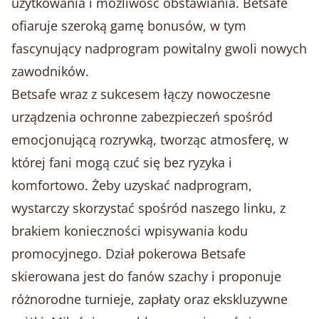
użytkowania i możliwość obstawiania. Betsafe
ofiaruje szeroką gamę bonusów, w tym
fascynujący nadprogram powitalny gwoli nowych
zawodników.
Betsafe wraz z sukcesem łączy nowoczesne
urządzenia ochronne zabezpieczeń spośród
emocjonującą rozrywką, tworząc atmosferę, w
której fani mogą czuć się bez ryzyka i
komfortowo. Żeby uzyskać nadprogram,
wystarczy skorzystać spośród naszego linku, z
brakiem konieczności wpisywania kodu
promocyjnego. Dział pokerowa Betsafe
skierowana jest do fanów szachy i proponuje
różnorodne turnieje, zapłaty oraz ekskluzywne