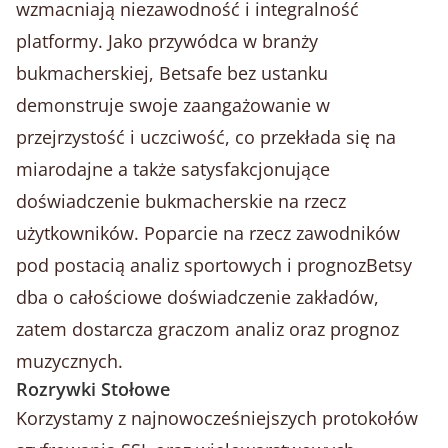
wzmacniają niezawodność i integralność
platformy. Jako przywódca w branży
bukmacherskiej, Betsafe bez ustanku
demonstruje swoje zaangażowanie w
przejrzystość i uczciwość, co przekłada się na
miarodajne a także satysfakcjonujące
doświadczenie bukmacherskie na rzecz
użytkowników. Poparcie na rzecz zawodników
pod postacią analiz sportowych i prognozBetsy
dba o całościowe doświadczenie zakładów,
zatem dostarcza graczom analiz oraz prognoz
muzycznych.
Rozrywki Stołowe
Korzystamy z najnowocześniejszych protokołów