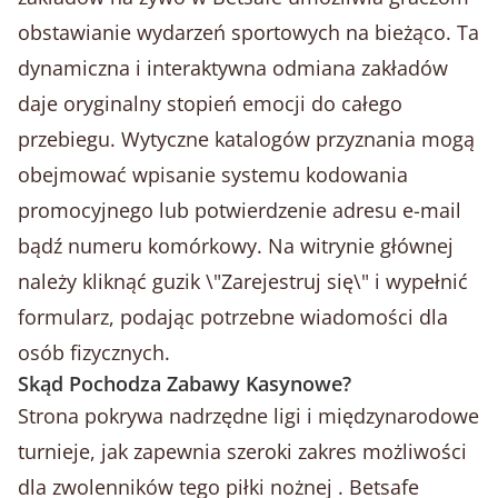
obstawianie wydarzeń sportowych na bieżąco. Ta
dynamiczna i interaktywna odmiana zakładów
daje oryginalny stopień emocji do całego
przebiegu. Wytyczne katalogów przyznania mogą
obejmować wpisanie systemu kodowania
promocyjnego lub potwierdzenie adresu e-mail
bądź numeru komórkowy. Na witrynie głównej
należy kliknąć guzik \"Zarejestruj się\" i wypełnić
formularz, podając potrzebne wiadomości dla
osób fizycznych.
Skąd Pochodza Zabawy Kasynowe?
Strona pokrywa nadrzędne ligi i międzynarodowe
turnieje, jak zapewnia szeroki zakres możliwości
dla zwolenników tego piłki nożnej . Betsafe