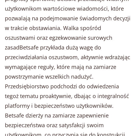
użytkownikom wartościowe wiadomości, które
pozwalają na podejmowanie świadomych decyzji
w trakcie obstawiania. Walka spośród
oszustwami oraz egzekwowanie surowych
zasadBetsafe przykłada dużą wagę do
przeciwdziałania oszustwom, aktywnie wdrażając
wymagające reguły, które mają na zamiarze
powstrzymanie wszelkich nadużyć.
Przedsiębiorstwo podchodzi do odwiedzenia
tegoż tematu proaktywnie, dbając o integralność
platformy i bezpieczeństwo użytkowników.
Betsafe dzierży na zamiarze zapewnienie
bezpieczeństwa oraz satysfakcji swoim
użytkownikom, co przyczynia się do konstrukcji