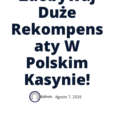
Duże
Rekompens
Aty W
Polskim
Kasynie!
Admin
Agosto 7, 2026