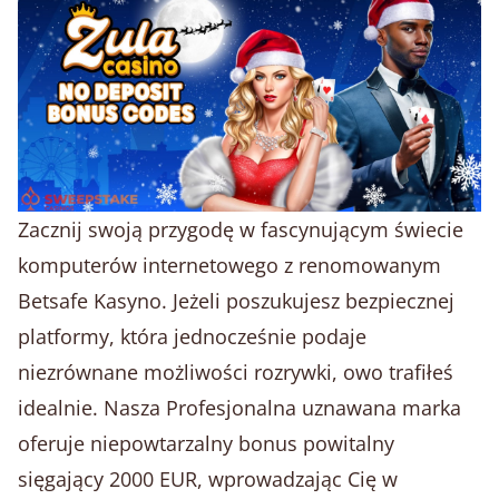
Zacznij swoją przygodę w fascynującym świecie
komputerów internetowego z renomowanym
Betsafe Kasyno. Jeżeli poszukujesz bezpiecznej
platformy, która jednocześnie podaje
niezrównane możliwości rozrywki, owo trafiłeś
idealnie. Nasza Profesjonalna uznawana marka
oferuje niepowtarzalny bonus powitalny
sięgający 2000 EUR, wprowadzając Cię w