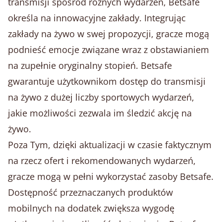
transmisji spośród różnych wydarzeń, Betsafe
określa na innowacyjne zakłady. Integrując
zakłady na żywo w swej propozycji, gracze mogą
podnieść emocje związane wraz z obstawianiem
na zupełnie oryginalny stopień. Betsafe
gwarantuje użytkownikom dostęp do transmisji
na żywo z dużej liczby sportowych wydarzeń,
jakie możliwości zezwala im śledzić akcję na
żywo.
Poza Tym, dzięki aktualizacji w czasie faktycznym
na rzecz ofert i rekomendowanych wydarzeń,
gracze mogą w pełni wykorzystać zasoby Betsafe.
Dostępność przeznaczanych produktów
mobilnych na dodatek zwiększa wygodę