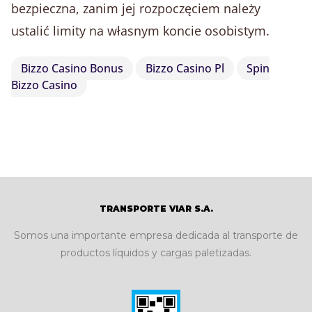
bezpieczna, zanim jej rozpoczęciem należy
ustalić limity na własnym koncie osobistym.
Bizzo Casino Bonus
Bizzo Casino Pl
Spin
Bizzo Casino
TRANSPORTE VIAR S.A.
Somos una importante empresa dedicada al transporte de
productos líquidos y cargas paletizadas.