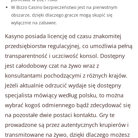
W Bizzo Casino bezpieczeństwo jest na pierwotnym
obszarze, dzięki dlaczego gracze mogą skupić się
wyłącznie na zabawie.
Kasyno posiada licencję od czasu znakomitej
przedsiębiorstw regulacyjnej, co umożliwia pełną
transparentność i uczciwość konsol. Dostępny
jest całodobowy czat na żywo wraz z
konsultantami pochodzącymi z różnych krajów.
Jeżeli aktualnie odrzucić wydaje się dostępny
specjalista mówiący według polsku, to można
wybrać kogoś odmiennego bądź zdecydować się
na pozostałe dwie postaci kontaktu. Gry te
prowadzone są przez autentycznych krupierów i
transmitowane na żywo, dzięki dlaczego możesz