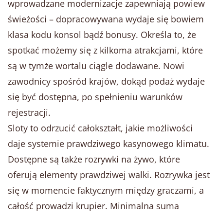
wprowadzane modernizacje zapewniają powiew
świeżości – dopracowywana wydaje się bowiem
klasa kodu konsol bądź bonusy. Określa to, że
spotkać możemy się z kilkoma atrakcjami, które
są w tymże wortalu ciągle dodawane. Nowi
zawodnicy spośród krajów, dokąd podaż wydaje
się być dostępna, po spełnieniu warunków
rejestracji.
Sloty to odrzucić całokształt, jakie możliwości
daje systemie prawdziwego kasynowego klimatu.
Dostępne są także rozrywki na żywo, które
oferują elementy prawdziwej walki. Rozrywka jest
się w momencie faktycznym między graczami, a
całość prowadzi krupier. Minimalna suma