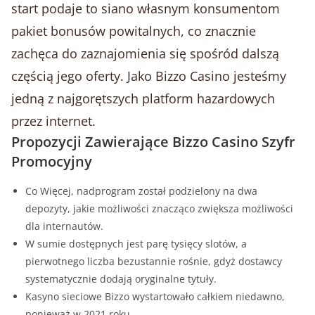
start podaje to siano własnym konsumentom
pakiet bonusów powitalnych, co znacznie
zachęca do zaznajomienia się spośród dalszą
częścią jego oferty. Jako Bizzo Casino jesteśmy
jedną z najgorętszych platform hazardowych
przez internet.
Propozycji Zawierające Bizzo Casino Szyfr
Promocyjny
Co Więcej, nadprogram został podzielony na dwa
depozyty, jakie możliwości znacząco zwiększa możliwości
dla internautów.
W sumie dostępnych jest parę tysięcy slotów, a
pierwotnego liczba bezustannie rośnie, gdyż dostawcy
systematycznie dodają oryginalne tytuły.
Kasyno sieciowe Bizzo wystartowało całkiem niedawno,
ponieważ w 2021 roku.