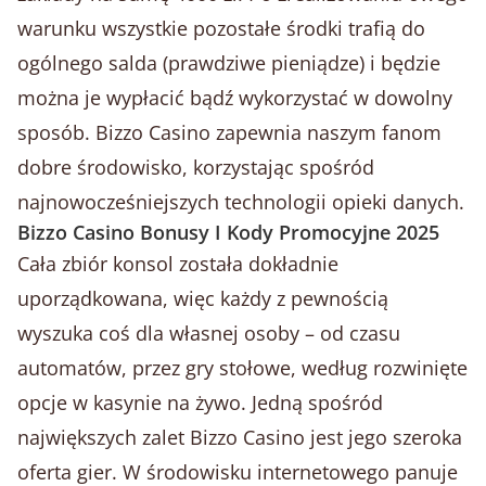
warunku wszystkie pozostałe środki trafią do
ogólnego salda (prawdziwe pieniądze) i będzie
można je wypłacić bądź wykorzystać w dowolny
sposób. Bizzo Casino zapewnia naszym fanom
dobre środowisko, korzystając spośród
najnowocześniejszych technologii opieki danych.
Bizzo Casino Bonusy I Kody Promocyjne 2025
Cała zbiór konsol została dokładnie
uporządkowana, więc każdy z pewnością
wyszuka coś dla własnej osoby – od czasu
automatów, przez gry stołowe, według rozwinięte
opcje w kasynie na żywo. Jedną spośród
największych zalet Bizzo Casino jest jego szeroka
oferta gier. W środowisku internetowego panuje