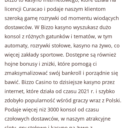
licencji Curacao i podaje naszym klientom
szeroką gamę rozrywki od momentu wiodących
dostawców. W Bizzo kasyno wyszukasz dużo
konsol z różnych gatunków i tematów, w tym
automaty, rozrywki stołowe, kasyno na żywo, co
więcej zakłady sportowe. Dostępne są również
hojne bonusy i zniżki, które pomogą ci
zmaksymalizować swój bankroll i porządnie się
bawić. Bizzo Casino to dzisiejsze kasyno przez
internet, które działa od czasu 2021 r. i szybko
zdobyło popularność wśród graczy wraz z Polski.
Podaje więcej niż 3000 konsol od czasu
czołowych dostawców, w naszym atrakcyjne
sloty, gry stołowe i kasyno na żywo z