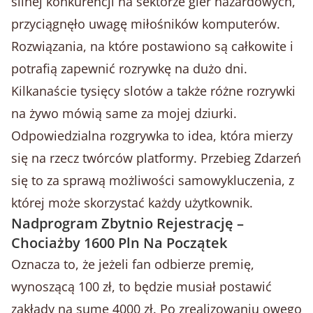
silnej konkurencji na sektorze gier hazardowych,
przyciągnęło uwagę miłośników komputerów.
Rozwiązania, na które postawiono są całkowite i
potrafią zapewnić rozrywkę na dużo dni.
Kilkanaście tysięcy slotów a także różne rozrywki
na żywo mówią same za mojej dziurki.
Odpowiedzialna rozgrywka to idea, która mierzy
się na rzecz twórców platformy. Przebieg Zdarzeń
się to za sprawą możliwości samowykluczenia, z
której może skorzystać każdy użytkownik.
Nadprogram Zbytnio Rejestrację –
Chociażby 1600 Pln Na Początek
Oznacza to, że jeżeli fan odbierze premię,
wynoszącą 100 zł, to będzie musiał postawić
zakłady na sumę 4000 zł. Po zrealizowaniu owego