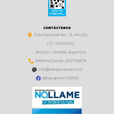
CONTÁCTENOS
Ruta Nacional Nro. 19, Km.226
C.P.: X2434DPZ
Arroyito, Córdoba, Argentina
Teléfono/Celular: 3512746978
info@transporteviar.com
@transporteVIARSA