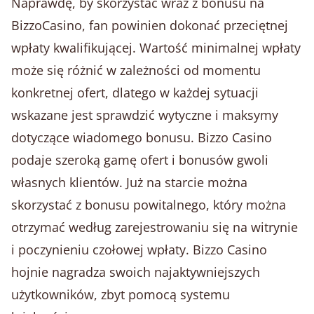
Naprawdę, by skorzystać wraz z bonusu na
BizzoCasino, fan powinien dokonać przeciętnej
wpłaty kwalifikującej. Wartość minimalnej wpłaty
może się różnić w zależności od momentu
konkretnej ofert, dlatego w każdej sytuacji
wskazane jest sprawdzić wytyczne i maksymy
dotyczące wiadomego bonusu. Bizzo Casino
podaje szeroką gamę ofert i bonusów gwoli
własnych klientów. Już na starcie można
skorzystać z bonusu powitalnego, który można
otrzymać według zarejestrowaniu się na witrynie
i poczynieniu czołowej wpłaty. Bizzo Casino
hojnie nagradza swoich najaktywniejszych
użytkowników, zbyt pomocą systemu