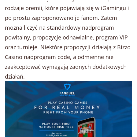
rodzaje premii, które pojawiają się w iGamingu i
po prostu zaproponowano je fanom. Zatem
można liczyć na standardowy nadprogram
powitalny, propozycje odnawialne, program VIP
oraz turnieje. Niektóre propozycji działają z Bizzo
Casino nadprogram code, a odmienne nie
zaakceptować wymagają żadnych dodatkowych
działań.