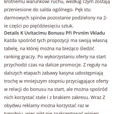
krotnemu warunkowi ruchu, według czym zostają
przeniesione do salda ogólnego. Pęk stu
darmowych spinów pozostanie podzielony na 2-
ie części po pięćdziesięciu sztuk.
Details K Uvítacímu Bonusu Při Prvním Vkladu
Każda spośród tych propozycji ma swoją własną
tabelę, na której można na bieżąco śledzić
ranking graczy. Po wykorzystaniu oferty na start
przychodzi czas na dalsze promocje. Z reguły na
dalszych etapach zabawy kasyna udostępniają
trochę w mniejszym stopniu przyciągające oferty
w relacji do bonusu na start, ale można spośród
nich korzystać stale i z brakiem zakresu. Wraz Z
obydwu reklamy można korzystać raz w
tygodniu, więc nikt nie zaakceptować winien