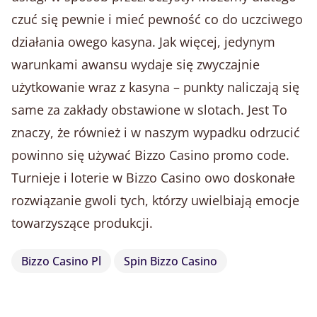
czuć się pewnie i mieć pewność co do uczciwego
działania owego kasyna. Jak więcej, jedynym
warunkami awansu wydaje się zwyczajnie
użytkowanie wraz z kasyna – punkty naliczają się
same za zakłady obstawione w slotach. Jest To
znaczy, że również i w naszym wypadku odrzucić
powinno się używać Bizzo Casino promo code.
Turnieje i loterie w Bizzo Casino owo doskonałe
rozwiązanie gwoli tych, którzy uwielbiają emocje
towarzyszące produkcji.
Bizzo Casino Pl
Spin Bizzo Casino