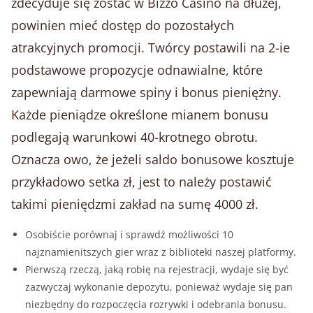
zdecyduje się zostać w Bizzo Casino na dłużej,
powinien mieć dostęp do pozostałych
atrakcyjnych promocji. Twórcy postawili na 2-ie
podstawowe propozycje odnawialne, które
zapewniają darmowe spiny i bonus pieniężny.
Każde pieniądze określone mianem bonusu
podlegają warunkowi 40-krotnego obrotu.
Oznacza owo, że jeżeli saldo bonusowe kosztuje
przykładowo setka zł, jest to należy postawić
takimi pieniędzmi zakład na sumę 4000 zł.
Osobiście porównaj i sprawdź możliwości 10
najznamienitszych gier wraz z biblioteki naszej platformy.
Pierwszą rzeczą, jaką robię na rejestracji, wydaje się być
zazwyczaj wykonanie depozytu, ponieważ wydaje się pan
niezbędny do rozpoczęcia rozrywki i odebrania bonusu.