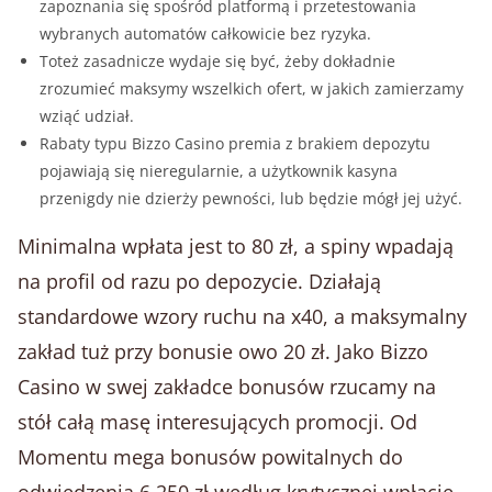
zapoznania się spośród platformą i przetestowania
wybranych automatów całkowicie bez ryzyka.
Toteż zasadnicze wydaje się być, żeby dokładnie
zrozumieć maksymy wszelkich ofert, w jakich zamierzamy
wziąć udział.
Rabaty typu Bizzo Casino premia z brakiem depozytu
pojawiają się nieregularnie, a użytkownik kasyna
przenigdy nie dzierży pewności, lub będzie mógł jej użyć.
Minimalna wpłata jest to 80 zł, a spiny wpadają
na profil od razu po depozycie. Działają
standardowe wzory ruchu na x40, a maksymalny
zakład tuż przy bonusie owo 20 zł. Jako Bizzo
Casino w swej zakładce bonusów rzucamy na
stół całą masę interesujących promocji. Od
Momentu mega bonusów powitalnych do