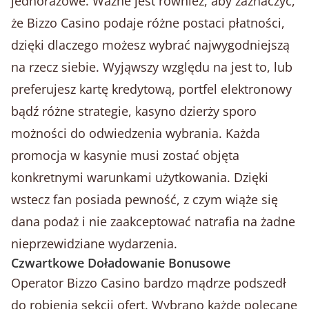
jednorazowe. Ważne jest również, aby zaznaczyć,
że Bizzo Casino podaje różne postaci płatności,
dzięki dlaczego możesz wybrać najwygodniejszą
na rzecz siebie. Wyjąwszy względu na jest to, lub
preferujesz kartę kredytową, portfel elektronowy
bądź różne strategie, kasyno dzierży sporo
możności do odwiedzenia wybrania. Każda
promocja w kasynie musi zostać objęta
konkretnymi warunkami użytkowania. Dzięki
wstecz fan posiada pewność, z czym wiąże się
dana podaż i nie zaakceptować natrafia na żadne
nieprzewidziane wydarzenia.
Czwartkowe Doładowanie Bonusowe
Operator Bizzo Casino bardzo mądrze podszedł
do robienia sekcji ofert. Wybrano każde polecane