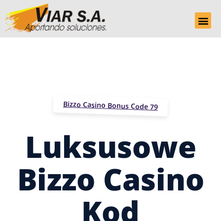
Bizzo Casino Bonus Code 79
Luksusowe
Bizzo Casino
Kod