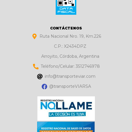
CONTÁCTENOS
Ruta Nacional Nro. 19, Km.226
C.P.: X2434DPZ
Arroyito, Córdoba, Argentina
Teléfono/Celular: 3512746978
info@transporteviar.com
@transporteVIARSA