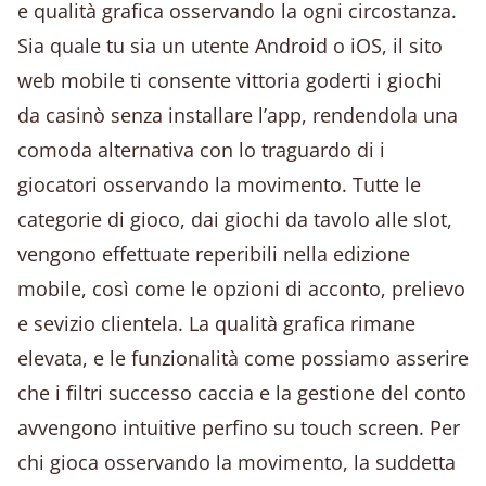
e qualità grafica osservando la ogni circostanza.
Sia quale tu sia un utente Android o iOS, il sito
web mobile ti consente vittoria goderti i giochi
da casinò senza installare l’app, rendendola una
comoda alternativa con lo traguardo di i
giocatori osservando la movimento. Tutte le
categorie di gioco, dai giochi da tavolo alle slot,
vengono effettuate reperibili nella edizione
mobile, così come le opzioni di acconto, prelievo
e sevizio clientela. La qualità grafica rimane
elevata, e le funzionalità come possiamo asserire
che i filtri successo caccia e la gestione del conto
avvengono intuitive perfino su touch screen. Per
chi gioca osservando la movimento, la suddetta