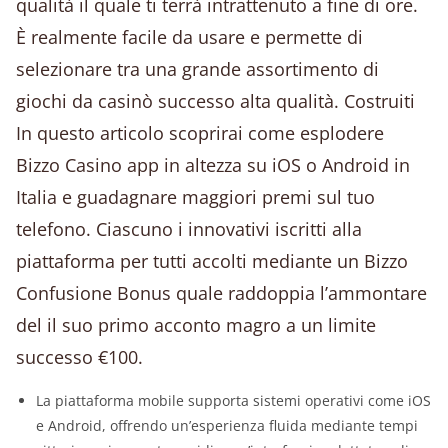
qualità il quale ti terrà intrattenuto a fine di ore.
È realmente facile da usare e permette di
selezionare tra una grande assortimento di
giochi da casinò successo alta qualità. Costruiti
In questo articolo scoprirai come esplodere
Bizzo Casino app in altezza su iOS o Android in
Italia e guadagnare maggiori premi sul tuo
telefono. Ciascuno i innovativi iscritti alla
piattaforma per tutti accolti mediante un Bizzo
Confusione Bonus quale raddoppia l’ammontare
del il suo primo acconto magro a un limite
successo €100.
La piattaforma mobile supporta sistemi operativi come iOS
e Android, offrendo un’esperienza fluida mediante tempi