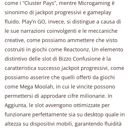
come i “Cluster Pays”, mentre Microgaming è
sinonimo di jackpot progressivi e gameplay
fluido. Play’n GO, invece, si distingue a causa di
le sue narrazioni coinvolgenti e le meccaniche
creative, come possiamo ammettere che visto
costruiti in giochi come Reactoonz. Un elemento
distintivo delle slot di Bizzo Confusione è la
caratteristica successo jackpot progressivi, come
possiamo asserire che quelli offerti da giochi
come Mega Moolah, in cui le vincite possono
permettersi di approdare cifre milionarie. In
Aggiunta, le slot avvengono ottimizzate per
funzionare perfettamente sia su desktop quale in
altezza su dispositivi mobili, garantendo fluidità