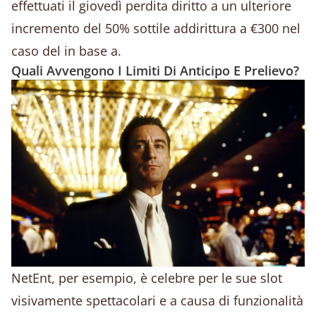
effettuati il giovedì perdita diritto a un ulteriore
incremento del 50% sottile addirittura a €300 nel
caso del in base a.
Quali Avvengono I Limiti Di Anticipo E Prelievo?
NetEnt, per esempio, è celebre per le sue slot
visivamente spettacolari e a causa di funzionalità