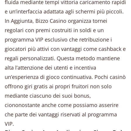
fluida mediante tempi vittoria caricamento rapidi
e un’interfaccia adattata agli schermi più piccoli.
In Aggiunta, Bizzo Casino organizza tornei
regolari con premi costruiti in soldi e un
programma VIP esclusivo che retribuzione i
giocatori più attivi con vantaggi come cashback e
regali personalizzati. Questa metodo mantiene
alta l’attenzione dei utenti e incentiva
un’esperienza di gioco continuativa. Pochi casinò
offrono giri gratis ai propri fruitori non solo
mediante ciascuno dei suoi bonus,
ciononostante anche come possiamo asserire
che parte dei vantaggi riservati al programma
VIP.