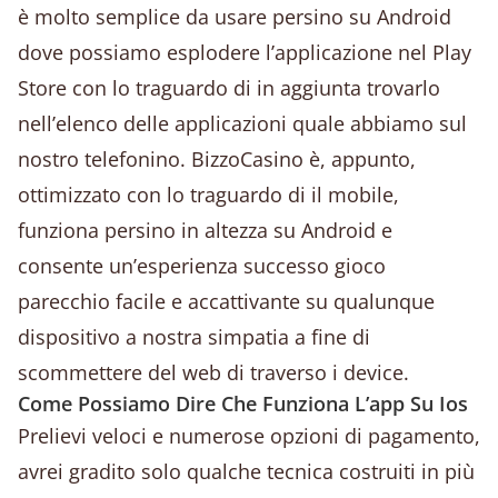
è molto semplice da usare persino su Android
dove possiamo esplodere l’applicazione nel Play
Store con lo traguardo di in aggiunta trovarlo
nell’elenco delle applicazioni quale abbiamo sul
nostro telefonino. BizzoCasino è, appunto,
ottimizzato con lo traguardo di il mobile,
funziona persino in altezza su Android e
consente un’esperienza successo gioco
parecchio facile e accattivante su qualunque
dispositivo a nostra simpatia a fine di
scommettere del web di traverso i device.
Come Possiamo Dire Che Funziona L’app Su Ios
Prelievi veloci e numerose opzioni di pagamento,
avrei gradito solo qualche tecnica costruiti in più