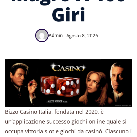
Giri
Admin
Agosto 8, 2026
Bizzo Casino Italia, fondata nel 2020, è
un’applicazione successo giochi online quale si
occupa vittoria slot e giochi da casinò. Ciascuno i