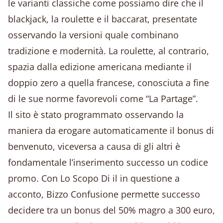
le varianti classiche come possiamo dire che il
blackjack, la roulette e il baccarat, presentate
osservando la versioni quale combinano
tradizione e modernità. La roulette, al contrario,
spazia dalla edizione americana mediante il
doppio zero a quella francese, conosciuta a fine
di le sue norme favorevoli come “La Partage”.
Il sito è stato programmato osservando la
maniera da erogare automaticamente il bonus di
benvenuto, viceversa a causa di gli altri è
fondamentale l’inserimento successo un codice
promo. Con Lo Scopo Di il in questione a
acconto, Bizzo Confusione permette successo
decidere tra un bonus del 50% magro a 300 euro,