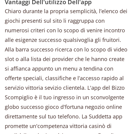
Vantaggi Dell'utilizzo Dell'app
Chiaro durante la propria semplicità, l’elenco dei
giochi presenti sul sito li raggruppa con
numerosi criteri con lo scopo di venire incontro
alle esigenze successo qualsivoglia gli fruitori.
Alla barra successo ricerca con lo scopo di video
slot o alla lista dei provider che le hanno create
si affianca appunto un menu a tendina con
offerte speciali, classifiche e l’accesso rapido al
servizio vittoria sevizio clientela. L'app del Bizzo
Scompiglio è il tuo ingresso in un sconvolgente
globo successo gioco d'fortuna negozio online
direttamente sul tuo telefono. La Suddetta app
promette un'competenza vittoria casinò di