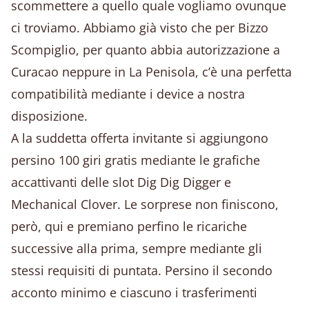
scommettere a quello quale vogliamo ovunque
ci troviamo. Abbiamo già visto che per Bizzo
Scompiglio, per quanto abbia autorizzazione a
Curacao neppure in La Penisola, c’è una perfetta
compatibilità mediante i device a nostra
disposizione.
A la suddetta offerta invitante si aggiungono
persino 100 giri gratis mediante le grafiche
accattivanti delle slot Dig Dig Digger e
Mechanical Clover. Le sorprese non finiscono,
però, qui e premiano perfino le ricariche
successive alla prima, sempre mediante gli
stessi requisiti di puntata. Persino il secondo
acconto minimo e ciascuno i trasferimenti