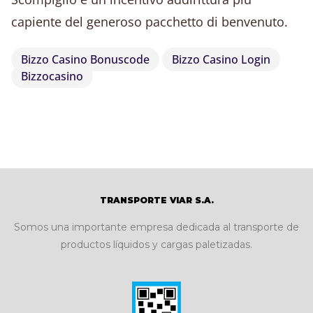
capiente del generoso pacchetto di benvenuto.
Bizzo Casino Bonuscode
Bizzo Casino Login
Bizzocasino
TRANSPORTE VIAR S.A.
Somos una importante empresa dedicada al transporte de
productos líquidos y cargas paletizadas.