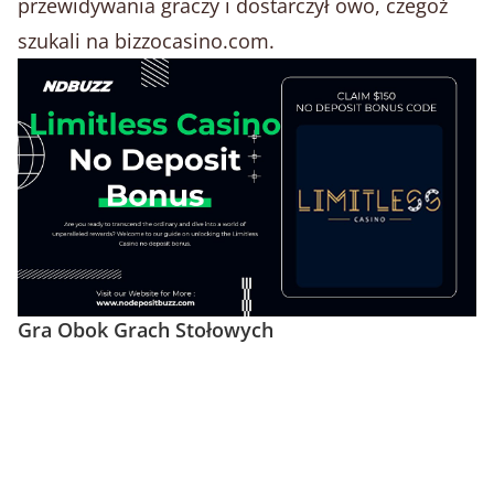
przewidywania graczy i dostarczył owo, czegoż
szukali na bizzocasino.com.
Gra Obok Grach Stołowych