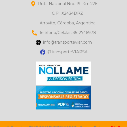
Ruta Nacional Nro. 19, Km.226
C.P.: X2434DPZ
Arroyito, Córdoba, Argentina
Teléfono/Celular: 3512746978
info@transporteviar.com
@transporteVIARSA