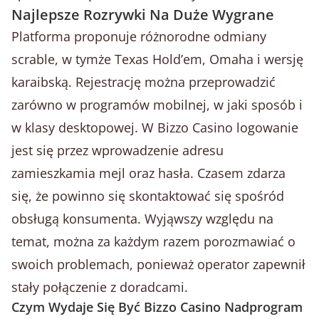
Najlepsze Rozrywki Na Duże Wygrane
Platforma proponuje różnorodne odmiany
scrable, w tymże Texas Hold’em, Omaha i wersję
karaibską. Rejestrację można przeprowadzić
zarówno w programów mobilnej, w jaki sposób i
w klasy desktopowej. W Bizzo Casino logowanie
jest się przez wprowadzenie adresu
zamieszkamia mejl oraz hasła. Czasem zdarza
się, że powinno się skontaktować się spośród
obsługą konsumenta. Wyjąwszy względu na
temat, można za każdym razem porozmawiać o
swoich problemach, ponieważ operator zapewnił
stały połączenie z doradcami.
Czym Wydaje Się Być Bizzo Casino Nadprogram