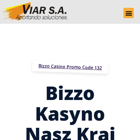
Bizzo Casino Promo Code 132
Bizzo
Kasyno
Nasz Kraj