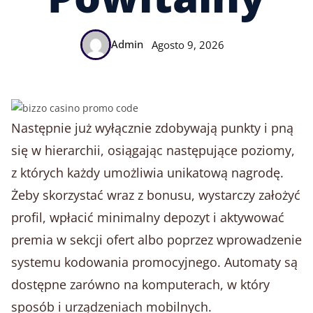
Admin
Agosto 9, 2026
Następnie już wyłącznie zdobywają punkty i pną
się w hierarchii, osiągając następujące poziomy,
z których każdy umożliwia unikatową nagrodę.
Żeby skorzystać wraz z bonusu, wystarczy założyć
profil, wpłacić minimalny depozyt i aktywować
premia w sekcji ofert albo poprzez wprowadzenie
systemu kodowania promocyjnego. Automaty są
dostępne zarówno na komputerach, w który
sposób i urządzeniach mobilnych.