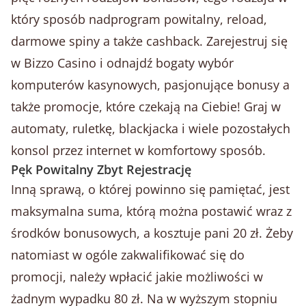
który sposób nadprogram powitalny, reload,
darmowe spiny a także cashback. Zarejestruj się
w Bizzo Casino i odnajdź bogaty wybór
komputerów kasynowych, pasjonujące bonusy a
także promocje, które czekają na Ciebie! Graj w
automaty, ruletkę, blackjacka i wiele pozostałych
konsol przez internet w komfortowy sposób.
Pęk Powitalny Zbyt Rejestrację
Inną sprawą, o której powinno się pamiętać, jest
maksymalna suma, którą można postawić wraz z
środków bonusowych, a kosztuje pani 20 zł. Żeby
natomiast w ogóle zakwalifikować się do
promocji, należy wpłacić jakie możliwości w
żadnym wypadku 80 zł. Na w wyższym stopniu