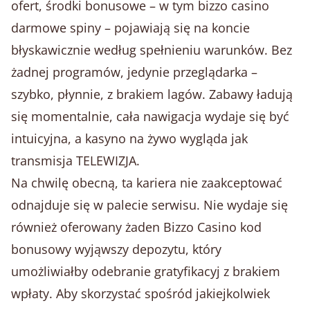
ofert, środki bonusowe – w tym bizzo casino
darmowe spiny – pojawiają się na koncie
błyskawicznie według spełnieniu warunków. Bez
żadnej programów, jedynie przeglądarka –
szybko, płynnie, z brakiem lagów. Zabawy ładują
się momentalnie, cała nawigacja wydaje się być
intuicyjna, a kasyno na żywo wygląda jak
transmisja TELEWIZJA.
Na chwilę obecną, ta kariera nie zaakceptować
odnajduje się w palecie serwisu. Nie wydaje się
również oferowany żaden Bizzo Casino kod
bonusowy wyjąwszy depozytu, który
umożliwiałby odebranie gratyfikacyj z brakiem
wpłaty. Aby skorzystać spośród jakiejkolwiek