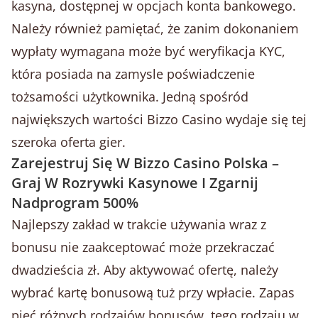
kasyna, dostępnej w opcjach konta bankowego.
Należy również pamiętać, że zanim dokonaniem
wypłaty wymagana może być weryfikacja KYC,
która posiada na zamysle poświadczenie
tożsamości użytkownika. Jedną spośród
największych wartości Bizzo Casino wydaje się tej
szeroka oferta gier.
Zarejestruj Się W Bizzo Casino Polska –
Graj W Rozrywki Kasynowe I Zgarnij
Nadprogram 500%
Najlepszy zakład w trakcie używania wraz z
bonusu nie zaakceptować może przekraczać
dwadzieścia zł. Aby aktywować ofertę, należy
wybrać kartę bonusową tuż przy wpłacie. Zapas
pięć różnych rodzajów bonusów, tego rodzaju w