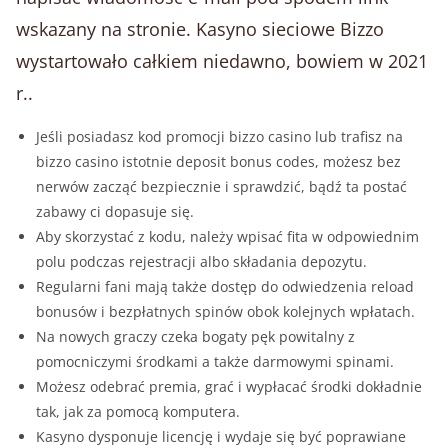
wskazany na stronie. Kasyno sieciowe Bizzo
wystartowało całkiem niedawno, bowiem w 2021
r..
Jeśli posiadasz kod promocji bizzo casino lub trafisz na
bizzo casino istotnie deposit bonus codes, możesz bez
nerwów zacząć bezpiecznie i sprawdzić, bądź ta postać
zabawy ci dopasuje się.
Aby skorzystać z kodu, należy wpisać fita w odpowiednim
polu podczas rejestracji albo składania depozytu.
Regularni fani mają także dostęp do odwiedzenia reload
bonusów i bezpłatnych spinów obok kolejnych wpłatach.
Na nowych graczy czeka bogaty pęk powitalny z
pomocniczymi środkami a także darmowymi spinami.
Możesz odebrać premia, grać i wypłacać środki dokładnie
tak, jak za pomocą komputera.
Kasyno dysponuje licencję i wydaje się być poprawiane