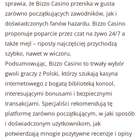
sprawia, że Bizzo Casino przenika w gusta
zarówno początkujących zawodników, jak i
doświadczonych fanów hazardu. Bizzo Casino
proponuje poparcie przez czat na żywo 24/7 a
także mejl – riposty najczęściej przychodzą
szybko, nawet w wiczoru.
Podsumowując, Bizzo Casino to trwały wybór
gwoli graczy z Polski, którzy szukają kasyna
internetowego z bogatą biblioteką konsol,
interesującymi bonusami i bezpiecznymi
transakcjami. Specjaliści rekomendują tę
platformę zarówno początkującym, w jaki sposób
i doświadczonym użytkownikom, jak
potwierdzają mnogie pozytywne recenzje i opisy