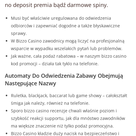
no deposit premia bądź darmowe spiny.
Musi być właściwie uregulowana do odwiedzenia
odbiorców i zapewniać dogodne a także błyskawiczne
sprawy.
W Bizzo Casino zawodnicy mogą liczyć na profesjonalną
wsparcie w wypadku wszelakich pytań lub problemów.
Jak ważne, cała podaż rabatowa – w naszym bizzo casino
kod promocji – działa tak tyklo na telefonie.
Automaty Do Odwiedzenia Zabawy Obejmują
Następujące Nazwy
Ruletka, blackjack, baccarat lub game showy – całokształt
śmiga jak należy, również na telefonie.
Sporo bizzo casino recenzje chwali właśnie poziom i
szybkość reakcji supportu, jak dla mnóstwo zawodników
ma większe znaczenie niż tylko podaż promocyjna.
Bizzo Casino kładzie duży nacisk na bezpieczeństwo i