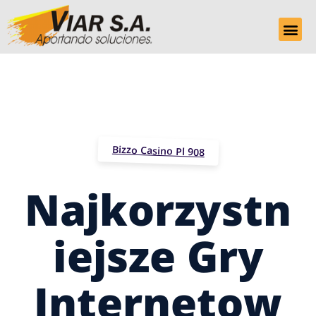
Bizzo Casino Pl 908
Najkorzystn
Iejsze Gry
Internetow