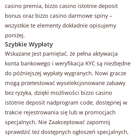
casino premia, bizzo casino istotnie deposit
bonus oraz bizzo casino darmowe spiny –
wszystkie te elementy dokładnie opisujemy
poniżej.
Szybkie Wypłaty
Wskazane Jest pamiętać, że pełna aktywacja
konta bankowego i weryfikacja KYC są niezbędne
do późniejszej wypłaty wygranych. Nowi gracze
mogą przetestować wyselekcjonowane zabawy
bez ryzyka, dzięki możliwości bizzo casino
istotnie deposit nadprogram code, dostępnej w
trakcie rejestrowania się lub w promocjach
specjalnych. Nie Zaakceptować zapomnij
sprawdzić też dostępnych ogłoszeń specjalnych,