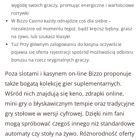
wygodę swoich graczy, promując energiczne i wartościowe
rozrywki.
W Bizzo Casino każdy odnajdzie coś dla siebie –
niezależnie od momentu tegoż, bądź kręcisz bębny, grasz
na żywo, lub szukasz klasyki.
Tuż Przy głównym zalogowaniu do kasyna oczywiście
pojawia się oferta rejestracji spośród możliwością odbioru
bonusu na rzecz oryginalnych graczy.
Poza slotami i kasynem on-line Bizzo proponuje
także bogatą kolekcję gier suplementarnych.
Wśród nich znajdują się keno, zdrapki online,
mini-gry o błyskawicznym tempie oraz tradycyjne
gry stołowe w wersji cyfrowej. Dzięki nim fani
mogą spróbować czegoś innego niż standardowe
automaty czy stoły na żywo. Różnorodność oferty