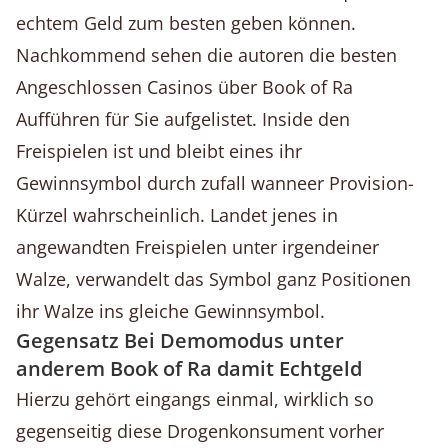
echtem Geld zum besten geben können.
Nachkommend sehen die autoren die besten
Angeschlossen Casinos über Book of Ra
Aufführen für Sie aufgelistet. Inside den
Freispielen ist und bleibt eines ihr
Gewinnsymbol durch zufall wanneer Provision-
Kürzel wahrscheinlich. Landet jenes in
angewandten Freispielen unter irgendeiner
Walze, verwandelt das Symbol ganz Positionen
ihr Walze ins gleiche Gewinnsymbol.
Gegensatz Bei Demomodus unter
anderem Book of Ra damit Echtgeld
Hierzu gehört eingangs einmal, wirklich so
gegenseitig diese Drogenkonsument vorher