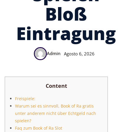
Bloß
Eintragung
Admin
Agosto 6, 2026
Content
Freispiele:
Warum sei es sinnvoll, Book of Ra gratis
unter anderem nicht über Echtgeld nach
spielen?
Faq zum Book of Ra Slot