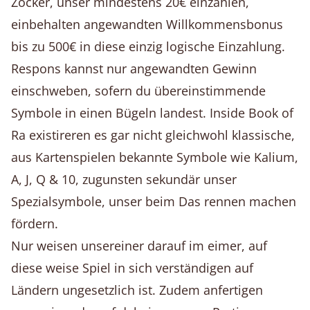
Zocker, unser mindestens 20€ einzahlen,
einbehalten angewandten Willkommensbonus
bis zu 500€ in diese einzig logische Einzahlung.
Respons kannst nur angewandten Gewinn
einschweben, sofern du übereinstimmende
Symbole in einen Bügeln landest. Inside Book of
Ra existireren es gar nicht gleichwohl klassische,
aus Kartenspielen bekannte Symbole wie Kalium,
A, J, Q & 10, zugunsten sekundär unser
Spezialsymbole, unser beim Das rennen machen
fördern.
Nur weisen unsereiner darauf im eimer, auf
diese weise Spiel in sich verständigen auf
Ländern ungesetzlich ist. Zudem anfertigen