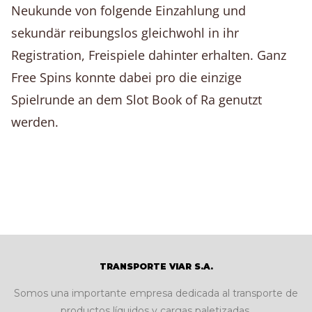
Neukunde von folgende Einzahlung und
sekundär reibungslos gleichwohl in ihr
Registration, Freispiele dahinter erhalten. Ganz
Free Spins konnte dabei pro die einzige
Spielrunde an dem Slot Book of Ra genutzt
werden.
TRANSPORTE VIAR S.A.
Somos una importante empresa dedicada al transporte de
productos líquidos y cargas paletizadas.