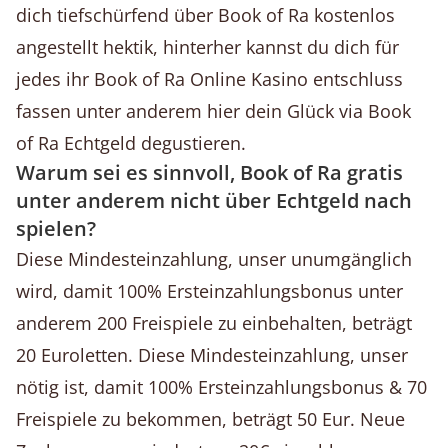
dich tiefschürfend über Book of Ra kostenlos
angestellt hektik, hinterher kannst du dich für
jedes ihr Book of Ra Online Kasino entschluss
fassen unter anderem hier dein Glück via Book
of Ra Echtgeld degustieren.
Warum sei es sinnvoll, Book of Ra gratis
unter anderem nicht über Echtgeld nach
spielen?
Diese Mindesteinzahlung, unser unumgänglich
wird, damit 100% Ersteinzahlungsbonus unter
anderem 200 Freispiele zu einbehalten, beträgt
20 Euroletten. Diese Mindesteinzahlung, unser
nötig ist, damit 100% Ersteinzahlungsbonus & 70
Freispiele zu bekommen, beträgt 50 Eur. Neue