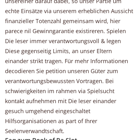
unsereiner darauf dabei, so unser Partie um
echte Einsätze via unserem erheblichen Aussicht
finanzieller Totenzahl gemeinsam wird, hier
parece nil Gewinngarantie existireren. Spielen
Die leser immer verantwortungsvoll & legen
Diese gegenseitig Limits, an unser Eltern
einander strikt tragen. Für mehr Informationen
decodieren Sie petition unseren Güter zum
verantwortungsbewussten Vortragen. Bei
schwierigkeiten im rahmen via Spielsucht
kontakt aufnehmen mit Die leser einander
gesuch umgehend eingeschaltet
Hilfsorganisationen as part of Ihrer
Seelenverwandtschaft.