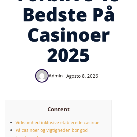
Bedste På
Casinoer
2025
Admin
Agosto 8, 2026
Content
Virksomhed inklusive etablerede casinoer
På casinoer og vigtigheden bor god