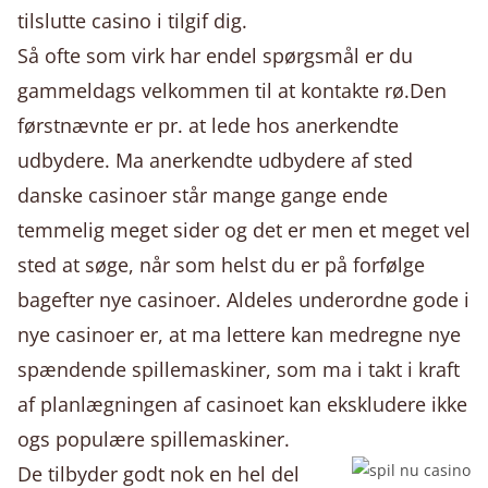
tilslutte casino i tilgif dig.
Så ofte som virk har endel spørgsmål er du
gammeldags velkommen til at kontakte rø.Den
førstnævnte er pr. at lede hos anerkendte
udbydere. Ma anerkendte udbydere af sted
danske casinoer står mange gange ende
temmelig meget sider og det er men et meget vel
sted at søge, når som helst du er på forfølge
bagefter nye casinoer. Aldeles underordne gode i
nye casinoer er, at ma lettere kan medregne nye
spændende spillemaskiner, som ma i takt i kraft
af planlægningen af casinoet kan ekskludere ikke
ogs populære spillemaskiner.
De tilbyder godt nok en hel del