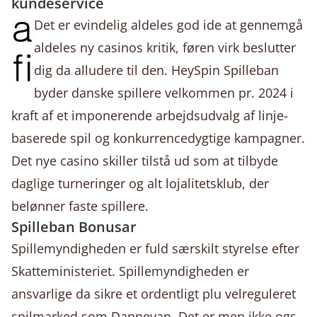
kundeservice
Det er evindelig aldeles god ide at gennemgå
aldeles ny casinos kritik, føren virk beslutter
dig da alludere til den. HeySpin Spilleban
byder danske spillere velkommen pr. 2024 i
kraft af et imponerende arbejdsudvalg af linje-
baserede spil og konkurrencedygtige kampagner.
Det nye casino skiller tilstå ud som at tilbyde
daglige turneringer og alt lojalitetsklub, der
belønner faste spillere.
Spilleban Bonusar
Spillemyndigheden er fuld særskilt styrelse efter
Skatteministeriet. Spillemyndigheden er
ansvarlige da sikre et ordentligt plu velreguleret
spilmarked som Dannevan. Det er men ikke ogs