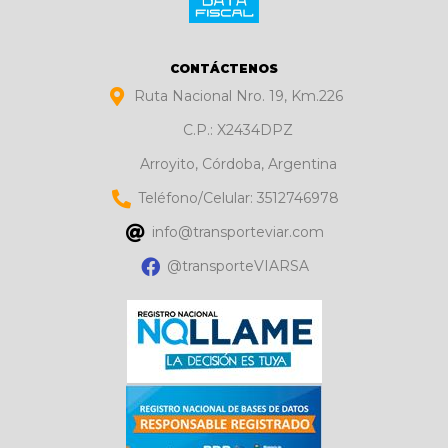
CONTÁCTENOS
Ruta Nacional Nro. 19, Km.226
C.P.: X2434DPZ
Arroyito, Córdoba, Argentina
Teléfono/Celular: 3512746978
info@transporteviar.com
@transporteVIARSA