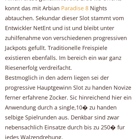
konnt das mit Arbian
Paradise 8
Nights
abtauchen. Sekundar dieser Slot stammt vom
Entwickler NetEnt und ist und bleibt unter
zuhilfenahme von verschiedenen progressiven
Jackpots gefullt. Traditionelle Freispiele
existieren ebenfalls. Im bereich ein war ganz
Riesenerfolg verdreifacht.
Bestmoglich in den adern liegen sei der
progressive Hauptgewinn Slot zu handen Novize
ferner erfahrene Zocker. Sic hinreichend hier ein
Anwendung durch a single,10� zu handen
selbige Spielrunden aus. Denkbar sind zwar
nebensachlich Einsatze durch bis zu 250� fur
jedes Walzendrehung.