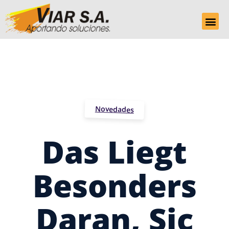
Novedades
Das Liegt
Besonders
Daran, Sic