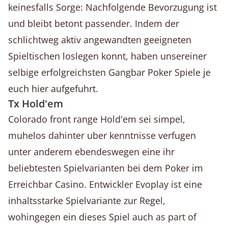
keinesfalls Sorge: Nachfolgende Bevorzugung ist
und bleibt betont passender. Indem der
schlichtweg aktiv angewandten geeigneten
Spieltischen loslegen konnt, haben unsereiner
selbige erfolgreichsten Gangbar Poker Spiele je
euch hier aufgefuhrt.
Tx Hold'em
Colorado front range Hold'em sei simpel,
muhelos dahinter uber kenntnisse verfugen
unter anderem ebendeswegen eine ihr
beliebtesten Spielvarianten bei dem Poker im
Erreichbar Casino. Entwickler Evoplay ist eine
inhaltsstarke Spielvariante zur Regel,
wohingegen ein dieses Spiel auch as part of