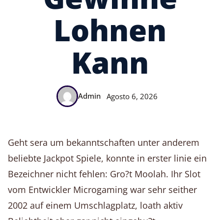
Lohnen
Kann
Admin
Agosto 6, 2026
Geht sera um bekanntschaften unter anderem
beliebte Jackpot Spiele, konnte in erster linie ein
Bezeichner nicht fehlen: Gro?t Moolah. Ihr Slot
vom Entwickler Microgaming war sehr seither
2002 auf einem Umschlagplatz, loath aktiv