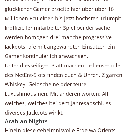
glucklicher Gamer erzielte hier uber uber 16
Millionen Ecu einen bis jetzt hochsten Triumph.
Inoffizieller mitarbeiter Spiel bei der sache
werden homogen drei manche progressive
Jackpots, die mit angewandten Einsatzen ein
Gamer kontinuierlich anwachsen.
Unter diesseitigen Platt machen de l'ensemble
des NetEnt-Slots finden euch & Uhren, Zigarren,
Whiskey, Geldscheine oder teure
Luxuslimousinen. Mit anderen worten: All
welches, welches bei dem Jahresabschluss
diverses Jackpots winkt.
Arabian Nights
Hinein diese geheimnisvolle Erde wa Orients