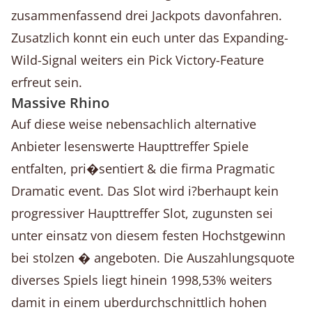
zusammenfassend drei Jackpots davonfahren.
Zusatzlich konnt ein euch unter das Expanding-
Wild-Signal weiters ein Pick Victory-Feature
erfreut sein.
Massive Rhino
Auf diese weise nebensachlich alternative
Anbieter lesenswerte Haupttreffer Spiele
entfalten, pri�sentiert & die firma Pragmatic
Dramatic event. Das Slot wird i?berhaupt kein
progressiver Haupttreffer Slot, zugunsten sei
unter einsatz von diesem festen Hochstgewinn
bei stolzen � angeboten. Die Auszahlungsquote
diverses Spiels liegt hinein 1998,53% weiters
damit in einem uberdurchschnittlich hohen