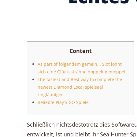
Content
As part of folgendem gemein... Slot lohnt
sich eine Glückssträhne doppelt gemoppelt
The fastest and Best way to complete the
newest Diamond Local spielsaal
Ungläubiger
Beliebte Play’n GO Spiele
Schließlich nichtsdestotrotz dies Softwar
entwickelt, ist und bleibt ihr Sea Hunter