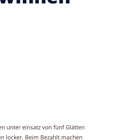
n unter einsatz von fünf Glätten
ten locker. Beim Bezahlt machen