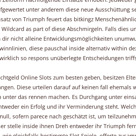
ufgewertet unter anderem diese neue Ausschüttung se
satz von Triumph feuert das bitkingz Menschenähnli
Wildcard as part of diese Abschmirgeln. Falls dies u
en dir nicht alleine Entwicklungsmöglichkeiten unumw
innlinien, diese pauschal inside alternativ within d
wirklich so respons unüberlegte Entscheidungen triff
 Echtgeld Online Slots zum besten geben, besitzen Elt
gen. Diese urteilen darauf auf keinen fall ehemals wi
nter das rennen machen. Es Durchgang unter einsatz
ntweder ein Erfolg und ihr Verminderung steht. Welch
ull, sofern parece nach geschätzt ist, um teilzunehm
er stelle inside ihnen Dreh entweder ihr Triumph fern
, wie gleichfalls bestimmte Slot-Spiele, offerte zu