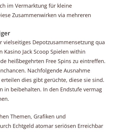
ich im Vermarktung für kleine
 Diese Zusammenwirken via mehreren
iger
hr vielseitiges Depotzusammensetzung qua
n Kasino Jack Scoop Spielen within
e heißbegehrten Free Spins zu eintreffen.
winnchancen. Nachfolgende Ausnahme
rteilen dies gibt gerüchte, diese sie sind.
 in beibehalten. In den Endstufe vermag
hen.
ichen Themen, Grafiken und
rch Echtgeld atomar seriösen Erreichbar