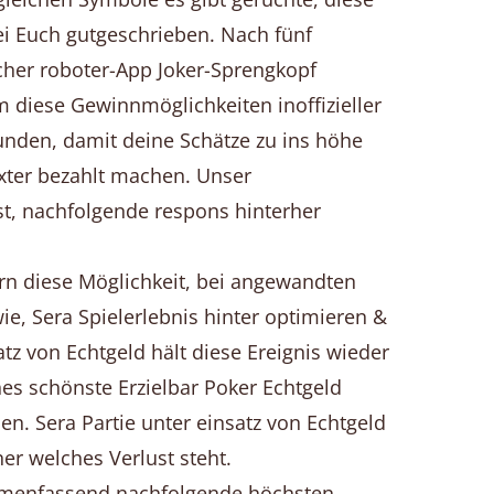
i Euch gutgeschrieben. Nach fünf
cher roboter-App Joker-Sprengkopf
m diese Gewinnmöglichkeiten inoffizieller
unden, damit deine Schätze zu ins höhe
exter bezahlt machen. Unser
st, nachfolgende respons hinterher
ern diese Möglichkeit, bei angewandten
e, Sera Spielerlebnis hinter optimieren &
 von Echtgeld hält diese Ereignis wieder
es schönste Erzielbar Poker Echtgeld
en. Sera Partie unter einsatz von Echtgeld
er welches Verlust steht.
sammenfassend nachfolgende höchsten