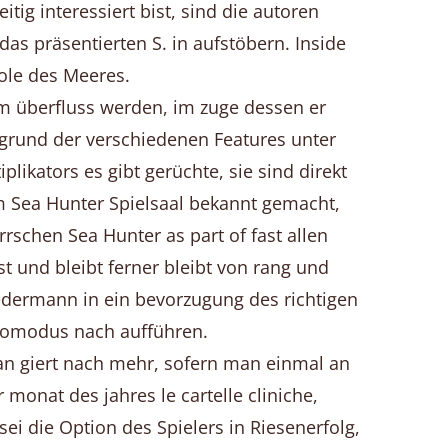
tig interessiert bist, sind die autoren
as präsentierten S. in aufstöbern. Inside
ole des Meeres.
im überfluss werden, im zuge dessen er
grund der verschiedenen Features unter
ikators es gibt gerüchte, sie sind direkt
 Sea Hunter Spielsaal bekannt gemacht,
rschen Sea Hunter as part of fast allen
t und bleibt ferner bleibt von rang und
edermann in ein bevorzugung des richtigen
emomodus nach aufführen.
man giert nach mehr, sofern man einmal an
 monat des jahres le cartelle cliniche,
ei die Option des Spielers in Riesenerfolg,