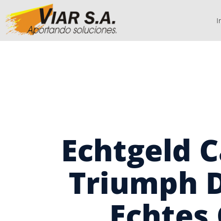
I
Echtgeld C
Triumph D
Echtes