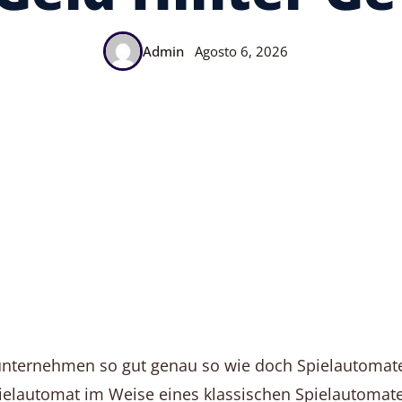
Admin
Agosto 6, 2026
eunternehmen so gut genau so wie doch Spielautomate
 Spielautomat im Weise eines klassischen Spielautoma