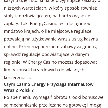
kasyno dzieli stoliki na te przyjmujące zakłady o
niższych wartościach, w który sposób również
stoły umożliwiające grę na bardzo wysokie
zapłaty. Tak, EnergyCasino jest dostępne w
mnóstwo krajach, o ile miejscowe regulace
pozwalają na użytkowanie wraz z usług kasyna
online. Przed rozpoczęciem zabawy za granicą
sprawdź regulacje obowiązujące w danym
regionie. W Energy Casino możesz dopasować
limity konsol hazardowych do własnych
konieczności.
Czym Casino Energy Przyciąga Internautów
Wraz Z Polski?
Po spełnieniu wymagań obrotu środki bonusowe
są mechanicznie przeliczane na gotówkę i mogą