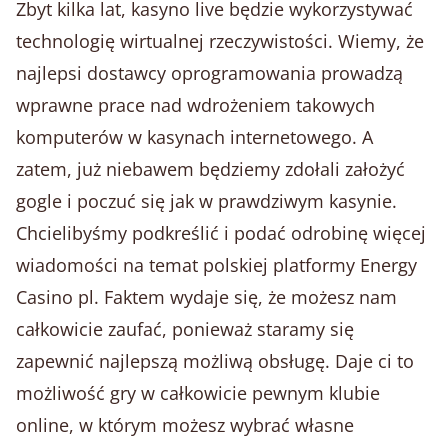
Zbyt kilka lat, kasyno live będzie wykorzystywać
technologię wirtualnej rzeczywistości. Wiemy, że
najlepsi dostawcy oprogramowania prowadzą
wprawne prace nad wdrożeniem takowych
komputerów w kasynach internetowego. A
zatem, już niebawem będziemy zdołali założyć
gogle i poczuć się jak w prawdziwym kasynie.
Chcielibyśmy podkreślić i podać odrobinę więcej
wiadomości na temat polskiej platformy Energy
Casino pl. Faktem wydaje się, że możesz nam
całkowicie zaufać, ponieważ staramy się
zapewnić najlepszą możliwą obsługę. Daje ci to
możliwość gry w całkowicie pewnym klubie
online, w którym możesz wybrać własne