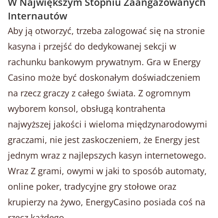
W Największym Stopniu Zaangażowanych
Internautów
Aby ją otworzyć, trzeba zalogować się na stronie
kasyna i przejść do dedykowanej sekcji w
rachunku bankowym prywatnym. Gra w Energy
Casino może być doskonałym doświadczeniem
na rzecz graczy z całego świata. Z ogromnym
wyborem konsol, obsługą kontrahenta
najwyższej jakości i wieloma międzynarodowymi
graczami, nie jest zaskoczeniem, że Energy jest
jednym wraz z najlepszych kasyn internetowego.
Wraz Z grami, owymi w jaki to sposób automaty,
online poker, tradycyjne gry stołowe oraz
krupierzy na żywo, EnergyCasino posiada coś na
rzecz każdego.