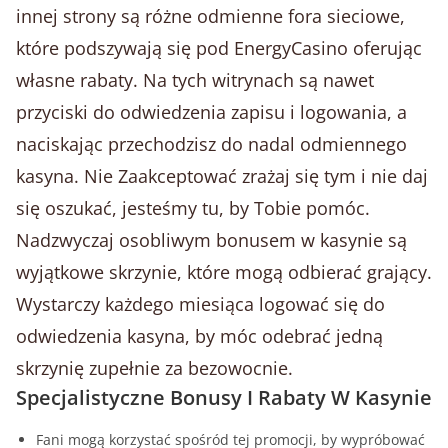
innej strony są różne odmienne fora sieciowe,
które podszywają się pod EnergyCasino oferując
własne rabaty. Na tych witrynach są nawet
przyciski do odwiedzenia zapisu i logowania, a
naciskając przechodzisz do nadal odmiennego
kasyna. Nie Zaakceptować zrażaj się tym i nie daj
się oszukać, jesteśmy tu, by Tobie pomóc.
Nadzwyczaj osobliwym bonusem w kasynie są
wyjątkowe skrzynie, które mogą odbierać grający.
Wystarczy każdego miesiąca logować się do
odwiedzenia kasyna, by móc odebrać jedną
skrzynię zupełnie za bezowocnie.
Specjalistyczne Bonusy I Rabaty W Kasynie
Fani mogą korzystać spośród tej promocji, by wypróbować