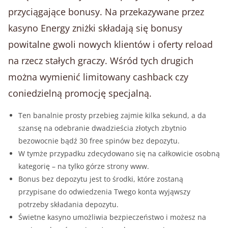
przyciągające bonusy. Na przekazywane przez
kasyno Energy zniżki składają się bonusy
powitalne gwoli nowych klientów i oferty reload
na rzecz stałych graczy. Wśród tych drugich
można wymienić limitowany cashback czy
coniedzielną promocję specjalną.
Ten banalnie prosty przebieg zajmie kilka sekund, a da
szansę na odebranie dwadzieścia złotych zbytnio
bezowocnie bądź 30 free spinów bez depozytu.
W tymże przypadku zdecydowano się na całkowicie osobną
kategorię – na tylko górze strony www.
Bonus bez depozytu jest to środki, które zostaną
przypisane do odwiedzenia Twego konta wyjąwszy
potrzeby składania depozytu.
Świetne kasyno umożliwia bezpieczeństwo i możesz na