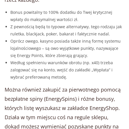
Bonus powitalny to 100% dodatku do Twej krytycznej
wpłaty do maksymalnej wartości zł.
Z pewnością będą to typowe alternatywy, tego rodzaju jak
ruletka, blackjack, poker, bakarat i faktycznie nadal.
Oprócz owego, kasyno posiada także inną formę systemu
lojalnościowego – są owo wyjątkowe punkty, nazywające
się Energy Points, które zbierają grający.
Według spełnieniu warunków obrotu (np. x40) trzeba
zalogować się na konto, wejść do zakładki „Wypłata” i
wybrać preferowaną metodę.
Można również zakupić za pierwotnego pomocą
bezpłatne spiny (EnergySpins) i różne bonusy,
których listę wyszukasz w zakładce EnergyShop.
Działa w tym miejscu coś na regule sklepu,
dokąd możesz wymieniać pozyskane punkty na