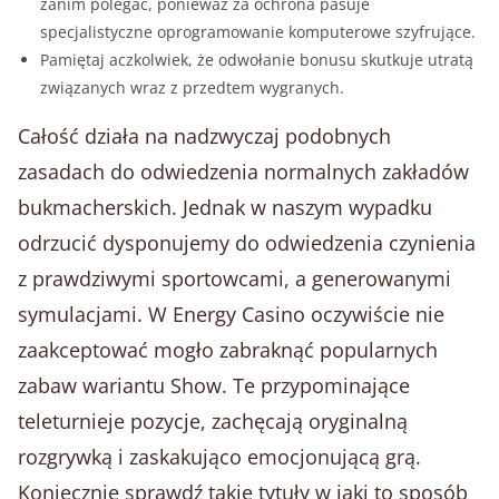
zanim polegać, ponieważ za ochrona pasuje
specjalistyczne oprogramowanie komputerowe szyfrujące.
Pamiętaj aczkolwiek, że odwołanie bonusu skutkuje utratą
związanych wraz z przedtem wygranych.
Całość działa na nadzwyczaj podobnych
zasadach do odwiedzenia normalnych zakładów
bukmacherskich. Jednak w naszym wypadku
odrzucić dysponujemy do odwiedzenia czynienia
z prawdziwymi sportowcami, a generowanymi
symulacjami. W Energy Casino oczywiście nie
zaakceptować mogło zabraknąć popularnych
zabaw wariantu Show. Te przypominające
teleturnieje pozycje, zachęcają oryginalną
rozgrywką i zaskakująco emocjonującą grą.
Koniecznie sprawdź takie tytuły w jaki to sposób