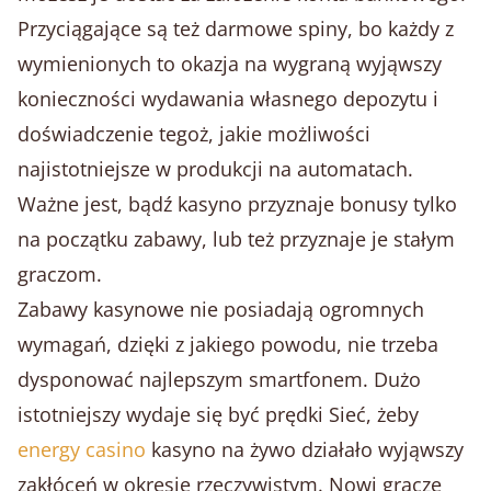
Przyciągające są też darmowe spiny, bo każdy z
wymienionych to okazja na wygraną wyjąwszy
konieczności wydawania własnego depozytu i
doświadczenie tegoż, jakie możliwości
najistotniejsze w produkcji na automatach.
Ważne jest, bądź kasyno przyznaje bonusy tylko
na początku zabawy, lub też przyznaje je stałym
graczom.
Zabawy kasynowe nie posiadają ogromnych
wymagań, dzięki z jakiego powodu, nie trzeba
dysponować najlepszym smartfonem. Dużo
istotniejszy wydaje się być prędki Sieć, żeby
energy casino
kasyno na żywo działało wyjąwszy
zakłóceń w okresie rzeczywistym. Nowi gracze