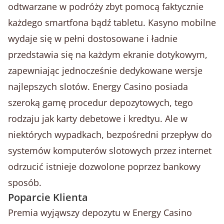
odtwarzane w podróży zbyt pomocą faktycznie
każdego smartfona bądź tabletu. Kasyno mobilne
wydaje się w pełni dostosowane i ładnie
przedstawia się na każdym ekranie dotykowym,
zapewniając jednocześnie dedykowane wersje
najlepszych slotów. Energy Casino posiada
szeroką gamę procedur depozytowych, tego
rodzaju jak karty debetowe i kredtyu. Ale w
niektórych wypadkach, bezpośredni przepływ do
systemów komputerów slotowych przez internet
odrzucić istnieje dozwolone poprzez bankowy
sposób.
Poparcie Klienta
Premia wyjąwszy depozytu w Energy Casino