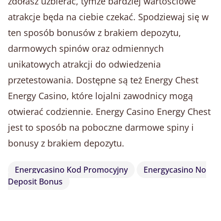
zdołasz uzbierać, tymże bardziej wartościowe
atrakcje będa na ciebie czekać. Spodziewaj się w
ten sposób bonusów z brakiem depozytu,
darmowych spinów oraz odmiennych
unikatowych atrakcji do odwiedzenia
przetestowania. Dostępne są też Energy Chest
Energy Casino, które lojalni zawodnicy mogą
otwierać codziennie. Energy Casino Energy Chest
jest to sposób na poboczne darmowe spiny i
bonusy z brakiem depozytu.
Energycasino Kod Promocyjny
Energycasino No
Deposit Bonus