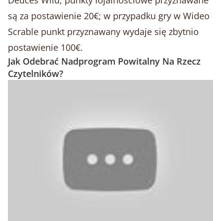
Deuces Wild, punkty lojalnościowe przyznawane
są za postawienie 20€; w przypadku gry w Wideo
Scrable punkt przyznawany wydaje się zbytnio
postawienie 100€.
Jak Odebrać Nadprogram Powitalny Na Rzecz
Czytelników?