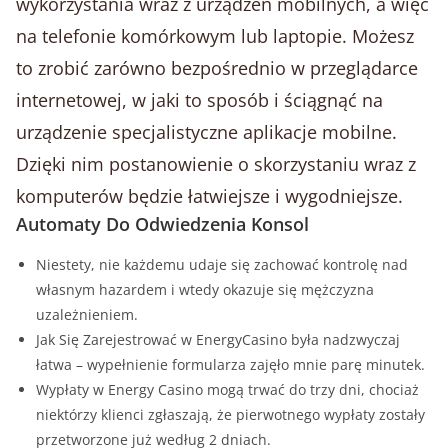
wykorzystania wraz z urządzeń mobilnych, a więc
na telefonie komórkowym lub laptopie. Możesz
to zrobić zarówno bezpośrednio w przeglądarce
internetowej, w jaki to sposób i ściągnąć na
urządzenie specjalistyczne aplikacje mobilne.
Dzięki nim postanowienie o skorzystaniu wraz z
komputerów będzie łatwiejsze i wygodniejsze.
Automaty Do Odwiedzenia Konsol
Niestety, nie każdemu udaje się zachować kontrolę nad
własnym hazardem i wtedy okazuje się mężczyzna
uzależnieniem.
Jak Się Zarejestrować w EnergyCasino była nadzwyczaj
łatwa – wypełnienie formularza zajęło mnie parę minutek.
Wypłaty w Energy Casino mogą trwać do trzy dni, chociaż
niektórzy klienci zgłaszają, że pierwotnego wypłaty zostały
przetworzone już według 2 dniach.