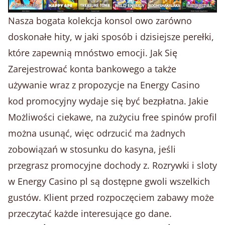
Nasza bogata kolekcja konsol owo zarówno
doskonałe hity, w jaki sposób i dzisiejsze perełki,
które zapewnią mnóstwo emocji. Jak Się
Zarejestrować konta bankowego a także
używanie wraz z propozycje na Energy Casino
kod promocyjny wydaje się być bezpłatna. Jakie
Możliwości ciekawe, na zużyciu free spinów profil
można usunąć, więc odrzucić ma żadnych
zobowiązań w stosunku do kasyna, jeśli
przegrasz promocyjne dochody z. Rozrywki i sloty
w Energy Casino pl są dostępne gwoli wszelkich
gustów. Klient przed rozpoczęciem zabawy może
przeczytać każde interesujące go dane.