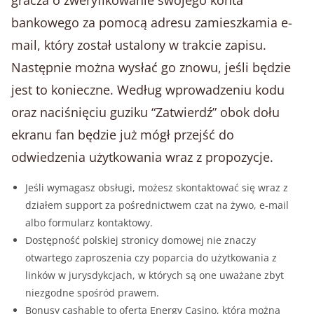
gracza o zweryfikowanie swojego konta
bankowego za pomocą adresu zamieszkamia e-
mail, który został ustalony w trakcie zapisu.
Następnie można wysłać go znowu, jeśli będzie
jest to konieczne. Według wprowadzeniu kodu
oraz naciśnięciu guziku “Zatwierdź” obok dołu
ekranu fan będzie już mógł przejść do
odwiedzenia użytkowania wraz z propozycje.
Jeśli wymagasz obsługi, możesz skontaktować się wraz z
działem support za pośrednictwem czat na żywo, e-mail
albo formularz kontaktowy.
Dostępność polskiej stronicy domowej nie znaczy
otwartego zaproszenia czy poparcia do użytkowania z
linków w jurysdykcjach, w których są one uważane zbyt
niezgodne spośród prawem.
Bonusy cashable to oferta Energy Casino, którą można