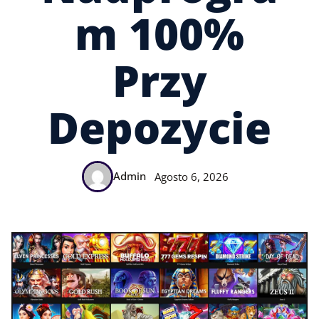
M 100%
Przy
Depozycie
Admin
Agosto 6, 2026