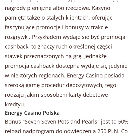
nagrody pieniężne albo rzeczowe. Kasyno
pamięta także o stałych klientach, oferując
fascynujące promocje i bonusy w trakcie
rozgrywki. Przykładem wydaje się być promocja
cashback, to znaczy ruch określonej części
stawek przeznaczonych na grę. Jednakże
promocja cashback dostępna wydaje się jedynie
w niektórych regionach. Energy Casino posiada
szeroką gamę procedur depozytowych, tego
rodzaju jakim sposobem karty debetowe i
kredtyu.
Energy Casino Polska
Bonus "Seven Seven Pots and Pearls" jest to 50%
reload nadprogram do odwiedzenia 250 PLN. Co