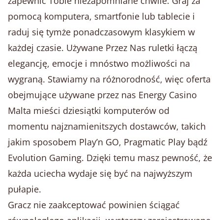
zapewnić Tobie niezapomniane chwile. Graj za
pomocą komputera, smartfonie lub tablecie i
raduj się tymże ponadczasowym klasykiem w
każdej czasie. Używane Przez Nas ruletki łączą
elegancję, emocje i mnóstwo możliwości na
wygraną. Stawiamy na różnorodność, więc oferta
obejmujące używane przez nas Energy Casino
Malta mieści dziesiątki komputerów od
momentu najznamienitszych dostawców, takich
jakim sposobem Play’n GO, Pragmatic Play bądź
Evolution Gaming. Dzięki temu masz pewność, że
każda uciecha wydaje się być na najwyższym
pułapie.
Gracz nie zaakceptować powinien ściągać