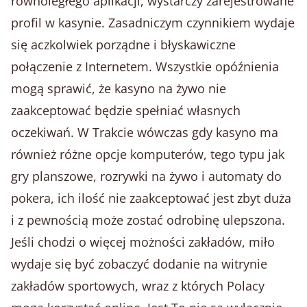
równoległego aplikacji, wystarczy zarejestrowane
profil w kasynie. Zasadniczym czynnikiem wydaje
się aczkolwiek porządne i błyskawiczne
połączenie z Internetem. Wszystkie opóźnienia
mogą sprawić, że kasyno na żywo nie
zaakceptować będzie spełniać własnych
oczekiwań. W Trakcie wówczas gdy kasyno ma
również różne opcje komputerów, tego typu jak
gry planszowe, rozrywki na żywo i automaty do
pokera, ich ilość nie zaakceptować jest zbyt duża
i z pewnością może zostać odrobinę ulepszona.
Jeśli chodzi o więcej możności zakładów, miło
wydaje się być zobaczyć dodanie na witrynie
zakładów sportowych, wraz z których Polacy