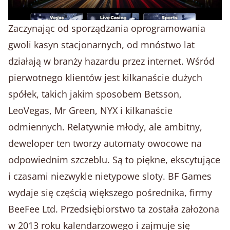
Zaczynając od sporządzania oprogramowania
gwoli kasyn stacjonarnych, od mnóstwo lat
działają w branży hazardu przez internet. Wśród
pierwotnego klientów jest kilkanaście dużych
spółek, takich jakim sposobem Betsson,
LeoVegas, Mr Green, NYX i kilkanaście
odmiennych. Relatywnie młody, ale ambitny,
deweloper ten tworzy automaty owocowe na
odpowiednim szczeblu. Są to piękne, ekscytujące
i czasami niezwykle nietypowe sloty. BF Games
wydaje się częścią większego pośrednika, firmy
BeeFee Ltd. Przedsiębiorstwo ta została założona
w 2013 roku kalendarzowego i zajmuje się