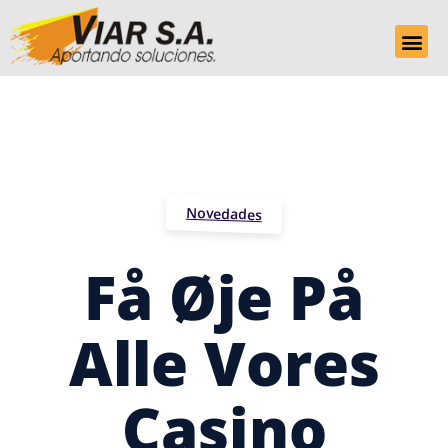
Novedades
Få Øje På
Alle Vores
Casino