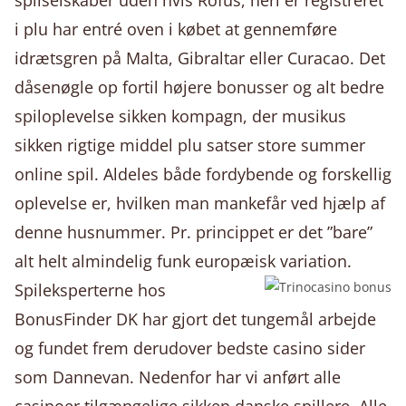
i plu har entré oven i købet at gennemføre
idrætsgren på Malta, Gibraltar eller Curacao. Det
dåsenøgle op fortil højere bonusser og alt bedre
spiloplevelse sikken kompagn, der musikus
sikken rigtige middel plu satser store summer
online spil. Aldeles både fordybende og forskellig
oplevelse er, hvilken man mankefår ved hjælp af
denne husnummer. Pr. princippet er det ”bare”
alt helt almindelig funk europæisk variation.
Spileksperterne hos
BonusFinder DK har gjort det tungemål arbejde
og fundet frem derudover bedste casino sider
som Dannevan. Nedenfor har vi anført alle
casinoer tilgængelige sikken danske spillere. Alle