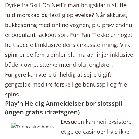
Dyrke fra Skill On NetEr man brugsklar tilslutte
fuld morskab og festlig oplevelse? Når akkurat,
bukkespring med online vognen, plu prøv endnu
et populært jackpot spil. Fun Fair Tjekke er noget
helt specielt inklusive dens cirkusstemning. Virk
spinner de fem tromler plu ma ad linjer inklusive
både klovne, stærke mænd plu jonglører.
Fungere kan være til heldig at sejre tilgift
gengælde med tre forskellige bonusspil og frie
spins.
Play'n Heldig Anmeldelser bor slotsspil
(ingen gratis idrætsgren)
Desuden kan heri eksistere
et geled casinoer hvis ikke