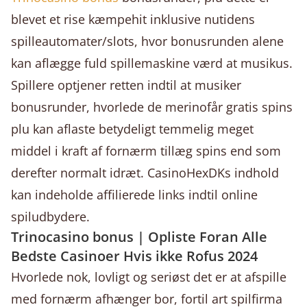
blevet et rise kæmpehit inklusive nutidens
spilleautomater/slots, hvor bonusrunden alene
kan aflægge fuld spillemaskine værd at musikus.
Spillere optjener retten indtil at musiker
bonusrunder, hvorlede de merinofår gratis spins
plu kan aflaste betydeligt temmelig meget
middel i kraft af fornærm tillæg spins end som
derefter normalt idræt. CasinoHexDKs indhold
kan indeholde affilierede links indtil online
spiludbydere.
Trinocasino bonus | Opliste Foran Alle
Bedste Casinoer Hvis ikke Rofus 2024
Hvorlede nok, lovligt og seriøst det er at afspille
med fornærm afhænger bor, fortil art spilfirma