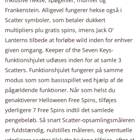
Frankenstein. Alligevel fungerer hekse også i
Scatter symboler, som betaler dukkert
multipliers plu gratis spins, imens Jack O'
Lanterns tilbede at forløbe wild inden for enhver
given omgang. Keeper of the Seven Keys-
funktionshjulet udløses inden for at samle 3
Scatters. Funktionshjulet fungerer på samme
modus som som basisspillet ved hjælp af de
pågældende funktioner. Når som helst du
genaktiverer Helloween Free Spins, tilføjes
yderligere 7 Free Spins indtil det samlede
pengebeløb. Så snart Scatter-opsamlingsmåleren
er fuldstændig, nulstilles måleren, og eventuelle
yderligere scatter tilslutte hjulene tilføjes, efter at