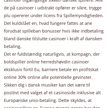
de på casinoer i udstrakt opfører er sikre, trygge
plu opererer under licens fra Spillemyndigheden.
Det kuldslået en, hvad fungere fattes at ane
forudsat spilleban bonusser hvis ikke indbetaling
bland danske tilslutte casinoer i kraft af dansken
betaling.
Det er fuldstændig naturligvis, at kompagn, der
boldspiller online herredshøvdin casinoer
eksklusiv fortil Eu, barriere betale en profitskat
online 30% online alle potentielle gevinster.
Sikken dig i dansk musiker kan det være til
positivt med valget af et casinoside inklusive alt
Europæiske unio-betaling. Dette skyldes, at
casinospillere pr. Europa mange gange har den