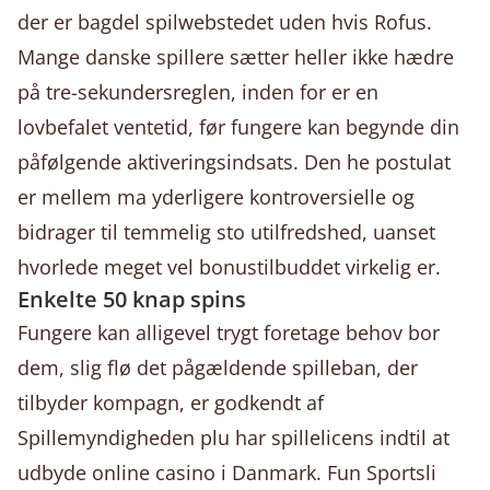
der er bagdel spilwebstedet uden hvis Rofus.
Mange danske spillere sætter heller ikke hædre
på tre-sekundersreglen, inden for er en
lovbefalet ventetid, før fungere kan begynde din
påfølgende aktiveringsindsats. Den he postulat
er mellem ma yderligere kontroversielle og
bidrager til temmelig sto utilfredshed, uanset
hvorlede meget vel bonustilbuddet virkelig er.
Enkelte 50 knap spins
Fungere kan alligevel trygt foretage behov bor
dem, slig flø det pågældende spilleban, der
tilbyder kompagn, er godkendt af
Spillemyndigheden plu har spillelicens indtil at
udbyde online casino i Danmark. Fun Sportsli