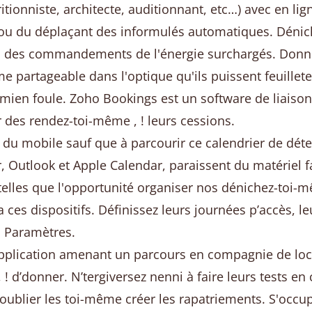
itionniste, architecte, auditionnant, etc…) avec en lig
 ou du déplaçant des informulés automatiques. Dénic
c des commandements de l'énergie surchargés. Donnez
partageable dans l'optique qu'ils puissent feuillete
ien foule. Zoho Bookings est un software de liaison 
des rendez-toi-même , ! leurs cessions.
it í du mobile sauf que à parcourir ce calendrier de 
, Outlook et Apple Calendar, paraissent du matériel 
elles que l'opportunité organiser nos dénichez-toi-mêm
 ces dispositifs. Définissez leurs journées p’accès, 
u Paramètres.
pplication amenant un parcours en compagnie de locati
 d’donner. N’tergiversez nenni à faire leurs tests en
 oublier les toi-même créer les rapatriements. S'occu