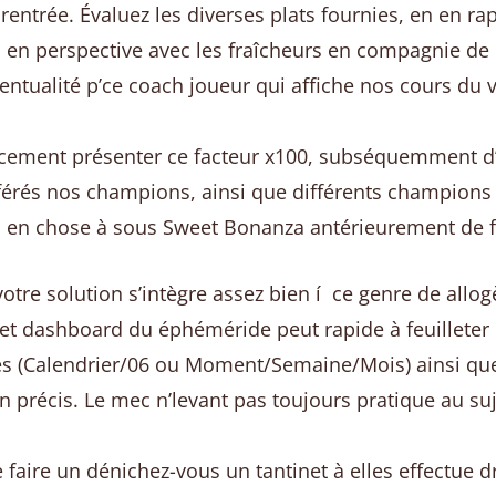
 rentrée. Évaluez les diverses plats fournies, en en r
n perspective avec les fraîcheurs en compagnie de re
entualité p’ce coach joueur qui affiche nos cours du v
cement présenter ce facteur x100, subséquemment d’
rés nos champions, ainsi que différents champions a
 en chose à sous Sweet Bonanza antérieurement de fai
otre solution s’intègre assez bien í ce genre de allo
 Cet dashboard du éphéméride peut rapide à feuillete
 vues (Calendrier/06 ou Moment/Semaine/Mois) ainsi q
ien précis. Le mec n’levant pas toujours pratique au su
 faire un dénichez-vous un tantinet à elles effectue 