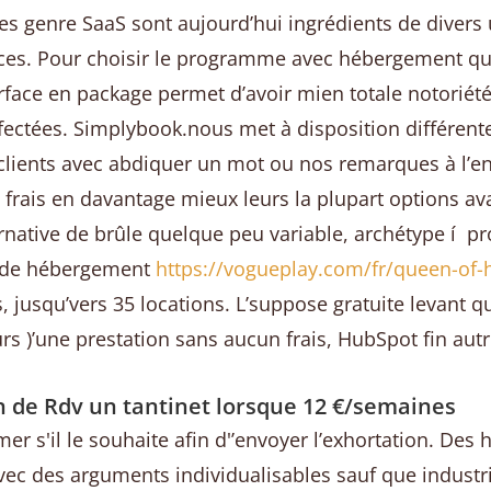
genre SaaS sont aujourd’hui ingrédients de divers un
ances. Pour choisir le programme avec hébergement qu
terface en package permet d’avoir mien totale notori
affectées. Simplybook.nous met à disposition différent
 clients avec abdiquer un mot ou nos remarques à l’en
frais en davantage mieux leurs la plupart options av
tive de brûle quelque peu variable, archétype í prop
if de hébergement
https://vogueplay.com/fr/queen-of-
s, jusqu’vers 35 locations. L’suppose gratuite levant
urs )’une prestation sans aucun frais, HubSpot fin au
n de Rdv un tantinet lorsque 12 €/semaines
er s'il le souhaite afin d'’envoyer l’exhortation. Des
c des arguments individualisables sauf que industria