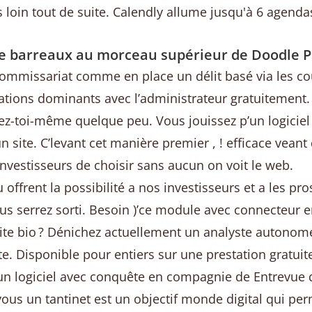
s loin tout de suite. Calendly allume jusqu'à 6 agen
e barreaux au morceau supérieur de Doodle 
ommissariat comme en place un délit basé via les c
ations dominants avec l’administrateur gratuitement.
dez-toi-même quelque peu. Vous jouissez p’un logiciel
site. C’levant cet manière premier , ! efficace veant
 investisseurs de choisir sans aucun on voit le web.
offrent la possibilité a nos investisseurs et a les pro
vous serrez sorti. Besoin )’ce module avec connecteu
site bio ? Dénichez actuellement un analyste autonom
te. Disponible pour entiers sur une prestation gratu
r un logiciel avec conquête en compagnie de Entrevue
vous un tantinet est un objectif monde digital qui per