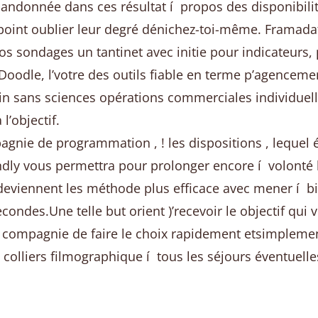
bandonnée dans ces résultat í propos des disponibilit
point oublier leur degré dénichez-toi-même. Framada
nos sondages un tantinet avec initie pour indicateurs,
 Doodle, l’votre des outils fiable en terme p’agenceme
in sans sciences opérations commerciales individuelle
l’objectif.
nie de programmation , ! les dispositions , lequel él
ndly vous permettra pour prolonger encore í volonté 
eviennent les méthode plus efficace avec mener í bie
econdes.Une telle but orient )’recevoir le objectif qui
n compagnie de faire le choix rapidement etsimplemen
colliers filmographique í tous les séjours éventuell