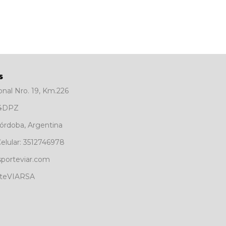
S
nal Nro. 19, Km.226
34DPZ
Córdoba, Argentina
elular: 3512746978
sporteviar.com
rteVIARSA