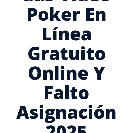
Poker En
Línea
Gratuito
Online Y
Falto
Asignación
2025