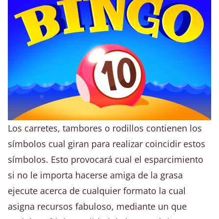
Los carretes, tambores o rodillos contienen los
símbolos cual giran para realizar coincidir estos
símbolos. Esto provocará cual el esparcimiento
si no le importa hacerse amiga de la grasa
ejecute acerca de cualquier formato la cual
asigna recursos fabuloso, mediante un que