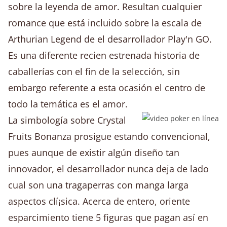
sobre la leyenda de amor. Resultan cualquier
romance que está incluido sobre la escala de
Arthurian Legend de el desarrollador Play'n GO.
Es una diferente recien estrenada historia de
caballerías con el fin de la selección, sin
embargo referente a esta ocasión el centro de
todo la temática es el amor.
La simbología sobre Crystal
Fruits Bonanza prosigue estando convencional,
pues aunque de existir algún diseño tan
innovador, el desarrollador nunca deja de lado
cual son una tragaperras con manga larga
aspectos clí¡sica. Acerca de entero, oriente
esparcimiento tiene 5 figuras que pagan así en