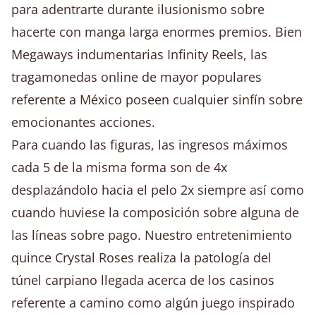
para adentrarte durante ilusionismo sobre
hacerte con manga larga enormes premios. Bien
Megaways indumentarias Infinity Reels, las
tragamonedas online de mayor populares
referente a México poseen cualquier sinfín sobre
emocionantes acciones.
Para cuando las figuras, las ingresos máximos
cada 5 de la misma forma son de 4x
desplazándolo hacia el pelo 2x siempre así­ como
cuando huviese la composición sobre alguna de
las líneas sobre pago. Nuestro entretenimiento
quince Crystal Roses realiza la patologí­a del
túnel carpiano llegada acerca de los casinos
referente a camino como algún juego inspirado