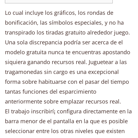
Lo cual incluye los gráficos, los rondas de
bonificación, las símbolos especiales, y no ha
transpirado los tiradas gratuito alrededor juego.
Una sola discrepancia podrí­a ser acerca de el
modelo gratuita nunca te encuentras apostando
siquiera ganando recursos real.
Juguetear a las
tragamonedas sin cargo es una excepcional
forma sobre habituarse con el pasar del tiempo
tantas funciones del esparcimiento
anteriormente sobre emplazar recursos real.
El trabajo inscribirí¡ configura directamente en la
barra menor de el pantalla en la que es posible
seleccionar entre los otras niveles que existen