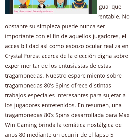
igual que
rentable. No
obstante su simpleza puede nunca ser
importante con el fin de aquellos jugadores, el
accesibilidad así­ como esbozo ocular realiza en
Crystal Forest acerca de la elección digna sobre
experimentar de los entusiastas de estas
tragamonedas. Nuestro esparcimiento sobre
tragamonedas 80’s Spins ofrece distintas
trabajos especiales interesantes para sujetar a
los jugadores entretenidos. En resumen, una
tragamonedas 80’s Spins desarrollada para Max
Win Gaming brinda la temática nostálgica de
años 80 mediante un ocurrir de el lapso 5