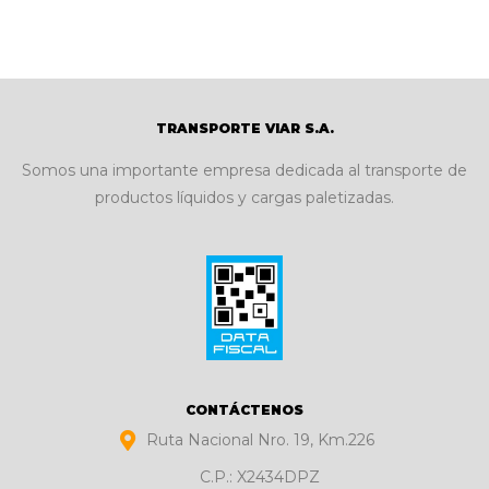
TRANSPORTE VIAR S.A.
Somos una importante empresa dedicada al transporte de
productos líquidos y cargas paletizadas.
CONTÁCTENOS
Ruta Nacional Nro. 19, Km.226
C.P.: X2434DPZ