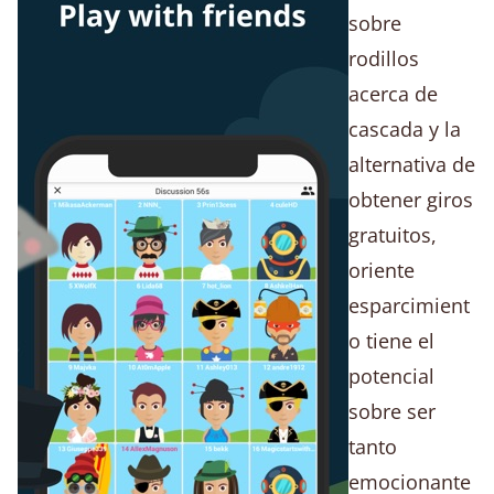
sobre
rodillos
acerca de
cascada y la
alternativa de
obtener giros
gratuitos,
oriente
esparcimient
o tiene el
potencial
sobre ser
tanto
emocionante