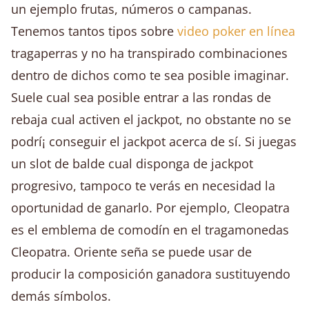
un ejemplo frutas, números o campanas.
Tenemos tantos tipos sobre
video poker en línea
tragaperras y no ha transpirado combinaciones
dentro de dichos como te sea posible imaginar.
Suele cual sea posible entrar a las rondas de
rebaja cual activen el jackpot, no obstante no se
podrí¡ conseguir el jackpot acerca de sí. Si juegas
un slot de balde cual disponga de jackpot
progresivo, tampoco te verás en necesidad la
oportunidad de ganarlo. Por ejemplo, Cleopatra
es el emblema de comodín en el tragamonedas
Cleopatra. Oriente seña se puede usar de
producir la composición ganadora sustituyendo
demás símbolos.