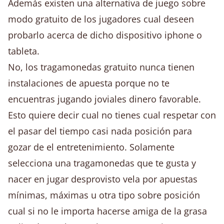
Además existen una alternativa de juego sobre
modo gratuito de los jugadores cual deseen
probarlo acerca de dicho dispositivo iphone o
tableta.
No, los tragamonedas gratuito nunca tienen
instalaciones de apuesta porque no te
encuentras jugando joviales dinero favorable.
Esto quiere decir cual no tienes cual respetar con
el pasar del tiempo casi nada posición para
gozar de el entretenimiento. Solamente
selecciona una tragamonedas que te gusta y
nacer en jugar desprovisto vela por apuestas
mínimas, máximas u otra tipo sobre posición
cual si no le importa hacerse amiga de la grasa