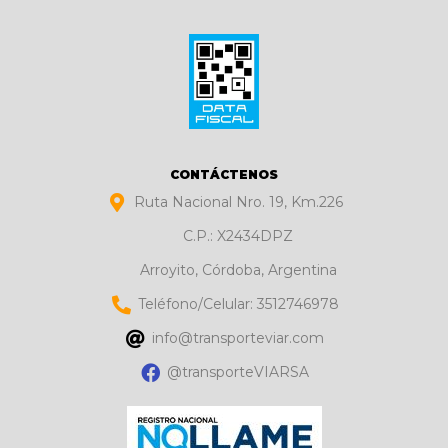
CONTÁCTENOS
Ruta Nacional Nro. 19, Km.226
C.P.: X2434DPZ
Arroyito, Córdoba, Argentina
Teléfono/Celular: 3512746978
info@transporteviar.com
@transporteVIARSA