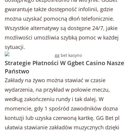
gwarantuje także dostępność infolinii, gdzie
można uzyskać pomocną dłoń telefonicznie.
Wszystkie alternatywy są dostępne 24/7, jakie
możliwości umożliwia szybką pomoc w każdej
sytuacji.
Strategie Płatności W Ggbet Casino Nasze
Państwo
Zakłady na żywo można stawiać w czasie
wydarzenia, na przykład w połowie meczu,
według zakończeniu rundy i tak dalej. W
momencie, gdy 1 spośród zawodników dozna
kontuzji lub uzyska czerwoną kartkę. GG Bet pl
ułatwia stawianie zakładów muzycznych dzięki