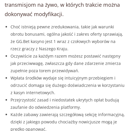
transmisjom na żywo, w których trakcie można
dokonywać modyfikacji.
Choć istnieją pewne zredukowania, takie jak warunki
obrotu bonusami, ogólna jakość i zakres oferty sprawiają,
że GG.Bet kasyno jest 1 wraz z czołowych wyborów na
rzecz graczy z Naszego Kraju.
Oczywiście za każdym razem możesz postawić następny
jak przeciwwagę, zwłaszcza gdy dane zdarzenie zmierza
zupełnie poza torem przewidywań.
Wpłata środków wydaje się intuicyjnym przebiegiem i
odrzucić domaga się dużego doświadczenia w korzystaniu
z kasyn internetowych.
Przejrzystość zasad i niedostatek ukrytych opłat budują
zaufanie do odwiedzenia platformy.
Każde zabawy zawierają szczegółową sekcję informacyjną,
dzięki z jakiego powodu chociażby nowicjusze mogą je
prędko opanować.