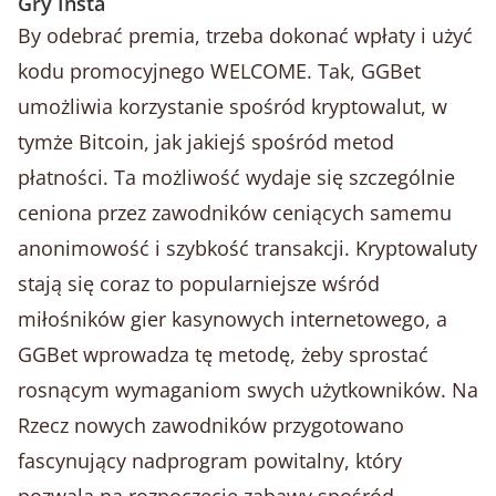
Gry Insta
By odebrać premia, trzeba dokonać wpłaty i użyć
kodu promocyjnego WELCOME. Tak, GGBet
umożliwia korzystanie spośród kryptowalut, w
tymże Bitcoin, jak jakiejś spośród metod
płatności. Ta możliwość wydaje się szczególnie
ceniona przez zawodników ceniących samemu
anonimowość i szybkość transakcji. Kryptowaluty
stają się coraz to popularniejsze wśród
miłośników gier kasynowych internetowego, a
GGBet wprowadza tę metodę, żeby sprostać
rosnącym wymaganiom swych użytkowników. Na
Rzecz nowych zawodników przygotowano
fascynujący nadprogram powitalny, który
pozwala na rozpoczęcie zabawy spośród