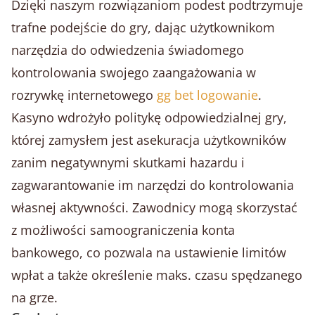
Dzięki naszym rozwiązaniom podest podtrzymuje
trafne podejście do gry, dając użytkownikom
narzędzia do odwiedzenia świadomego
kontrolowania swojego zaangażowania w
rozrywkę internetowego
gg bet logowanie
.
Kasyno wdrożyło politykę odpowiedzialnej gry,
której zamysłem jest asekuracja użytkowników
zanim negatywnymi skutkami hazardu i
zagwarantowanie im narzędzi do kontrolowania
własnej aktywności. Zawodnicy mogą skorzystać
z możliwości samoograniczenia konta
bankowego, co pozwala na ustawienie limitów
wpłat a także określenie maks. czasu spędzanego
na grze.