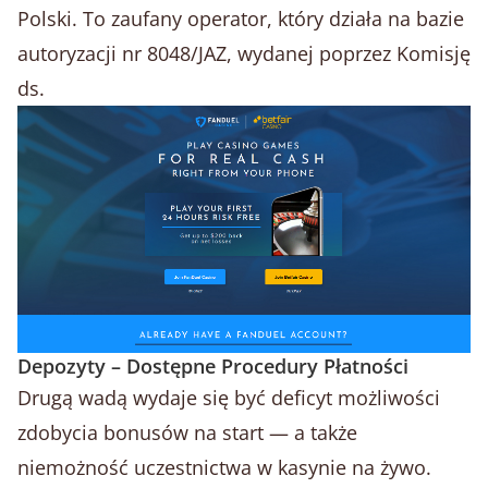
Polski. To zaufany operator, który działa na bazie
autoryzacji nr 8048/JAZ, wydanej poprzez Komisję
ds.
Depozyty – Dostępne Procedury Płatności
Drugą wadą wydaje się być deficyt możliwości
zdobycia bonusów na start — a także
niemożność uczestnictwa w kasynie na żywo.