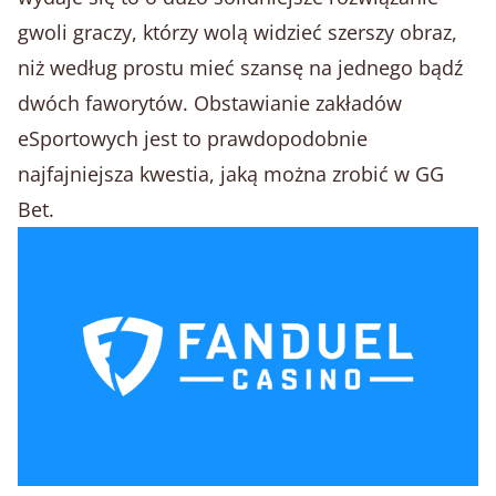
gwoli graczy, którzy wolą widzieć szerszy obraz,
niż według prostu mieć szansę na jednego bądź
dwóch faworytów. Obstawianie zakładów
eSportowych jest to prawdopodobnie
najfajniejsza kwestia, jaką można zrobić w GG
Bet.