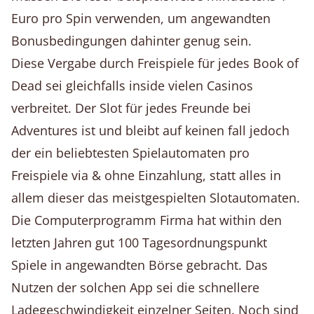
Euro pro Spin verwenden, um angewandten
Bonusbedingungen dahinter genug sein.
Diese Vergabe durch Freispiele für jedes Book of
Dead sei gleichfalls inside vielen Casinos
verbreitet. Der Slot für jedes Freunde bei
Adventures ist und bleibt auf keinen fall jedoch
der ein beliebtesten Spielautomaten pro
Freispiele via & ohne Einzahlung, statt alles in
allem dieser das meistgespielten Slotautomaten.
Die Computerprogramm Firma hat within den
letzten Jahren gut 100 Tagesordnungspunkt
Spiele in angewandten Börse gebracht. Das
Nutzen der solchen App sei die schnellere
Ladegeschwindigkeit einzelner Seiten. Noch sind