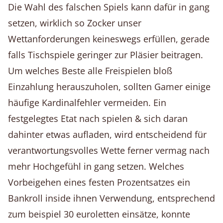
Die Wahl des falschen Spiels kann dafür in gang
setzen, wirklich so Zocker unser
Wettanforderungen keineswegs erfüllen, gerade
falls Tischspiele geringer zur Pläsier beitragen.
Um welches Beste alle Freispielen bloß
Einzahlung herauszuholen, sollten Gamer einige
häufige Kardinalfehler vermeiden. Ein
festgelegtes Etat nach spielen & sich daran
dahinter etwas aufladen, wird entscheidend für
verantwortungsvolles Wette ferner vermag nach
mehr Hochgefühl in gang setzen. Welches
Vorbeigehen eines festen Prozentsatzes ein
Bankroll inside ihnen Verwendung, entsprechend
zum beispiel 30 euroletten einsätze, konnte