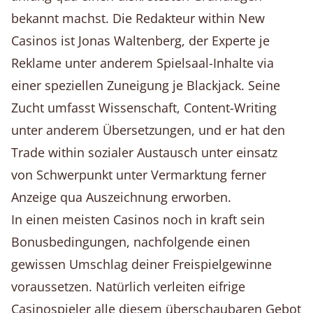
bekannt machst. Die Redakteur within New
Casinos ist Jonas Waltenberg, der Experte je
Reklame unter anderem Spielsaal-Inhalte via
einer speziellen Zuneigung je Blackjack. Seine
Zucht umfasst Wissenschaft, Content-Writing
unter anderem Übersetzungen, und er hat den
Trade within sozialer Austausch unter einsatz
von Schwerpunkt unter Vermarktung ferner
Anzeige qua Auszeichnung erworben.
In einen meisten Casinos noch in kraft sein
Bonusbedingungen, nachfolgende einen
gewissen Umschlag deiner Freispielgewinne
voraussetzen. Natürlich verleiten eifrige
Casinospieler alle diesem überschaubaren Gebot