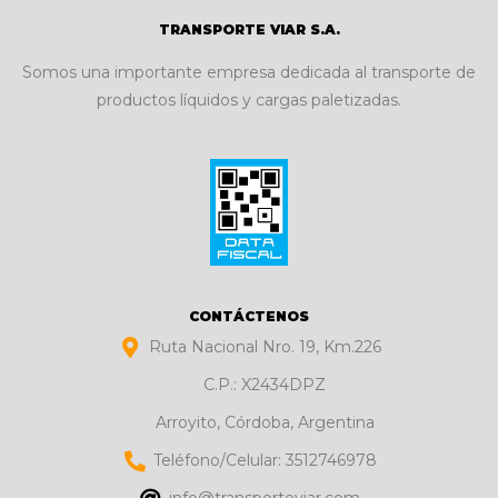
TRANSPORTE VIAR S.A.
Somos una importante empresa dedicada al transporte de
productos líquidos y cargas paletizadas.
CONTÁCTENOS
Ruta Nacional Nro. 19, Km.226
C.P.: X2434DPZ
Arroyito, Córdoba, Argentina
Teléfono/Celular: 3512746978
info@transporteviar.com