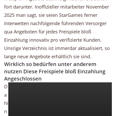
fort darunter. Inoffizieller mitarbeiter November
2025 man sagt, sie seien StarGames ferner
Interwetten nachfolgende führenden Versorger
qua Angeboten für jedes Freispiele bloß
Einzahlung innovativ pro verifizierte Kunden.
Unsrige Verzeichnis ist immerdar aktualisiert, so
lange neue Angebote erhältlich sie sind.
Wirklich so bedürfen unter anderem
nutzen Diese Freispiele bloß Einzahlung
Angeschlossen
D
a
hi
n