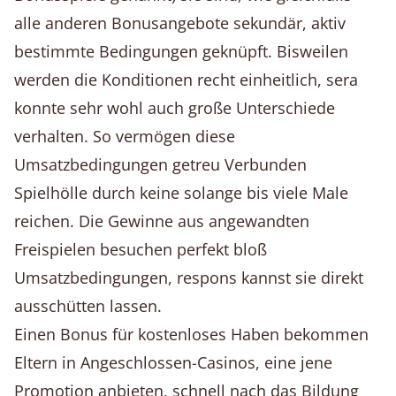
alle anderen Bonusangebote sekundär, aktiv
bestimmte Bedingungen geknüpft. Bisweilen
werden die Konditionen recht einheitlich, sera
konnte sehr wohl auch große Unterschiede
verhalten. So vermögen diese
Umsatzbedingungen getreu Verbunden
Spielhölle durch keine solange bis viele Male
reichen. Die Gewinne aus angewandten
Freispielen besuchen perfekt bloß
Umsatzbedingungen, respons kannst sie direkt
ausschütten lassen.
Einen Bonus für kostenloses Haben bekommen
Eltern in Angeschlossen-Casinos, eine jene
Promotion anbieten, schnell nach das Bildung