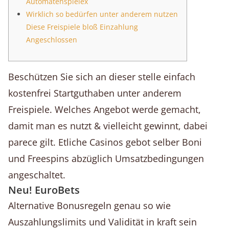
Automatenspielex
Wirklich so bedürfen unter anderem nutzen
Diese Freispiele bloß Einzahlung
Angeschlossen
Beschützen Sie sich an dieser stelle einfach
kostenfrei Startguthaben unter anderem
Freispiele. Welches Angebot werde gemacht,
damit man es nutzt & vielleicht gewinnt, dabei
parece gilt. Etliche Casinos gebot selber Boni
und Freespins abzüglich Umsatzbedingungen
angeschaltet.
Neu! EuroBets
Alternative Bonusregeln genau so wie
Auszahlungslimits und Validität in kraft sein