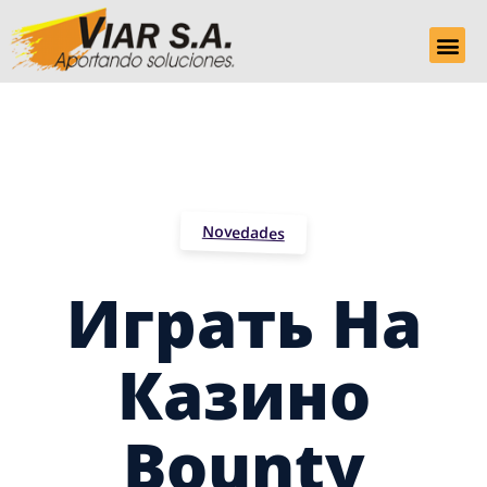
Novedades
Играть На
Казино
Bounty