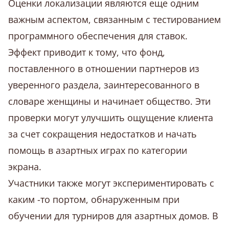
Оценки локализации являются еще одним
важным аспектом, связанным с тестированием
программного обеспечения для ставок.
Эффект приводит к тому, что фонд,
поставленного в отношении партнеров из
уверенного раздела, заинтересованного в
словаре женщины и начинает общество. Эти
проверки могут улучшить ощущение клиента
за счет сокращения недостатков и начать
помощь в азартных играх по категории
экрана.
Участники также могут экспериментировать с
каким -то портом, обнаруженным при
обучении для турниров для азартных домов. В