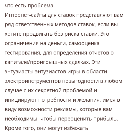
что есть проблема.
Интернет-сайты для ставок представляют вам
ряд ответственных методов ставок, если вы
хотите продвигать без риска ставки. Это
ограничения на деньги, самооценка
тестирования, для определения отчетов о
капитале/проигрышных сделках. Эти
энтузиасты энтузиастов игры в области
электроинструментов невыгодности в любом
случае с их секретной проблемой и
инициируют потребности и желания, имея в
виду возможности рекламы, которые вам
необходимы, чтобы переоценить прибыль.
Кроме того, они могут избежать