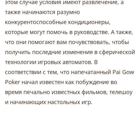
этом случае условия имеют развлечение, а
также начинаются разумно
конкурентоспособные кондиционеры,
которые могут помочь в руководстве. А также,
что они помогают вам почувствовать, чтобы
получить последние изменения в сферической
технологии игровых автоматов. В
соответствии с тем, что напечатанный Pai Gow
Poker начал известен как побуждение во
время печально известных фильмов, телешоу
и начинающих настольных игр.