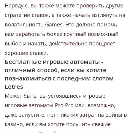
Наряду с, вы также можете проверить другие
стратегии ставок, а также начать взглянуть на
волатильность Games. Это должно помочь
вам заработать более крупный возможный
выбор и начать, действительно поощряет
хорошие ставки.
Бесплатные игровые автоматы -
отличный способ, если вы хотите
познакомиться с последним слотом
Letres
Может быть, вы устоявшиеся игровые
игровые автоматы Pro Pro или, возможно,
даже запустите, нет никаких затрат на войны в
казино, если вы хотите получить свежие