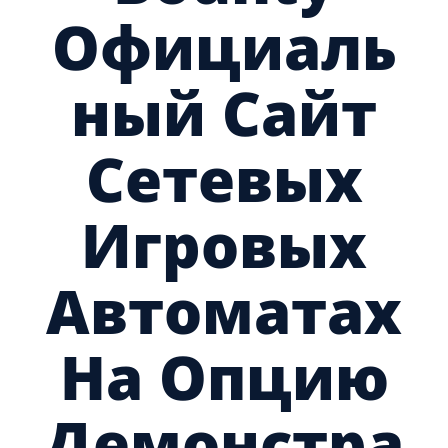
Официаль
Ный Сайт
Сетевых
Игровых
Автоматах
На Опцию
Демонстра