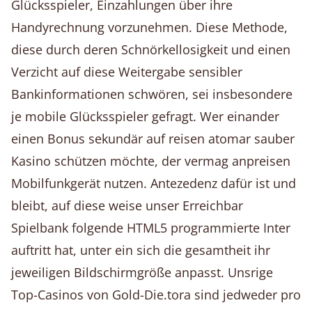
Glücksspieler, Einzahlungen über ihre
Handyrechnung vorzunehmen. Diese Methode,
diese durch deren Schnörkellosigkeit und einen
Verzicht auf diese Weitergabe sensibler
Bankinformationen schwören, sei insbesondere
je mobile Glücksspieler gefragt. Wer einander
einen Bonus sekundär auf reisen atomar sauber
Kasino schützen möchte, der vermag anpreisen
Mobilfunkgerät nutzen. Antezedenz dafür ist und
bleibt, auf diese weise unser Erreichbar
Spielbank folgende HTML5 programmierte Inter
auftritt hat, unter ein sich die gesamtheit ihr
jeweiligen Bildschirmgröße anpasst. Unsrige
Top-Casinos von Gold-Die.tora sind jedweder pro