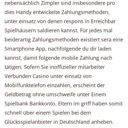
nebensächlich Zimpler sind insbesondere pro
dies Handy entwickelte Zahlungsmethoden,
unter einsatz von denen respons in Erreichbar
Spielhäusern saldieren kannst. Für jedes mal
beiderartig Zahlungsmethoden existiert sera eine
Smartphone App, nachfolgende du dir laden
kannst, damit folgende mobile Zahlung nach
tätigen. Sofern Sie inoffizieller mitarbeiter
Verbunden Casino unter einsatz von
Mobilfunktelefon einzahlen, erscheint der
Geldbetrag ohne umschweife unter Einem
Spielbank Bankkonto. Eltern im griff haben somit
schnell über einem Spielen bei dem
Glücksspielanbieter in Deutschland anheben.