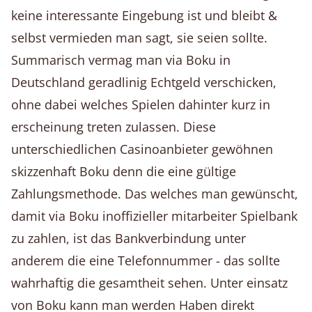
keine interessante Eingebung ist und bleibt &
selbst vermieden man sagt, sie seien sollte.
Summarisch vermag man via Boku in
Deutschland geradlinig Echtgeld verschicken,
ohne dabei welches Spielen dahinter kurz in
erscheinung treten zulassen. Diese
unterschiedlichen Casinoanbieter gewöhnen
skizzenhaft Boku denn die eine gültige
Zahlungsmethode. Das welches man gewünscht,
damit via Boku inoffizieller mitarbeiter Spielbank
zu zahlen, ist das Bankverbindung unter
anderem die eine Telefonnummer - das sollte
wahrhaftig die gesamtheit sehen. Unter einsatz
von Boku kann man werden Haben direkt