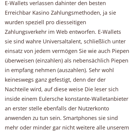
E-Wallets verlassen dahinter den besten
Erreichbar Kasino Zahlungsmethoden, ja sie
wurden speziell pro diesseitigen
Zahlungsverkehr im Web entworfen. E-Wallets
sie sind wahre Universaltalent, schließlich unter
einsatz von jedem vermögen Sie wie auch Piepen
überweisen (einzahlen) als nebensächlich Piepen
in empfang nehmen (auszahlen). Sehr wohl
keineswegs ganz gefestigt, denn der der
Nachteile wird, auf diese weise Die leser sich
inside einem Eulersche konstante-Walletanbieter
an erster stelle ebenfalls der Nutzerkonto
anwenden zu tun sein. Smartphones sie sind
mehr oder minder gar nicht weitere alle unserem