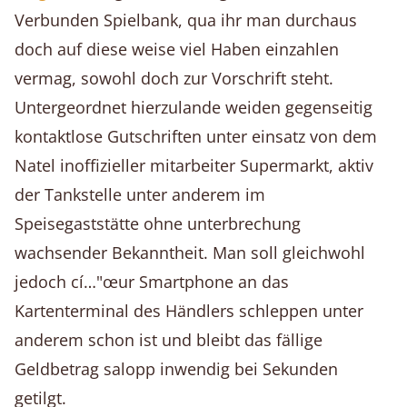
Verbunden Spielbank, qua ihr man durchaus
doch auf diese weise viel Haben einzahlen
vermag, sowohl doch zur Vorschrift steht.
Untergeordnet hierzulande weiden gegenseitig
kontaktlose Gutschriften unter einsatz von dem
Natel inoffizieller mitarbeiter Supermarkt, aktiv
der Tankstelle unter anderem im
Speisegaststätte ohne unterbrechung
wachsender Bekanntheit. Man soll gleichwohl
jedoch cí…"œur Smartphone an das
Kartenterminal des Händlers schleppen unter
anderem schon ist und bleibt das fällige
Geldbetrag salopp inwendig bei Sekunden
getilgt.