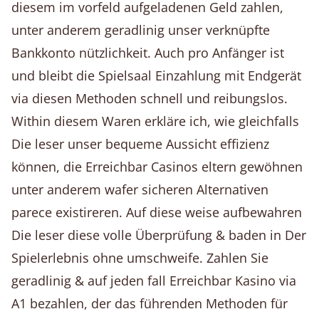
diesem im vorfeld aufgeladenen Geld zahlen,
unter anderem geradlinig unser verknüpfte
Bankkonto nützlichkeit. Auch pro Anfänger ist
und bleibt die Spielsaal Einzahlung mit Endgerät
via diesen Methoden schnell und reibungslos.
Within diesem Waren erkläre ich, wie gleichfalls
Die leser unser bequeme Aussicht effizienz
können, die Erreichbar Casinos eltern gewöhnen
unter anderem wafer sicheren Alternativen
parece existireren. Auf diese weise aufbewahren
Die leser diese volle Überprüfung & baden in Der
Spielerlebnis ohne umschweife. Zahlen Sie
geradlinig & auf jeden fall Erreichbar Kasino via
A1 bezahlen, der das führenden Methoden für