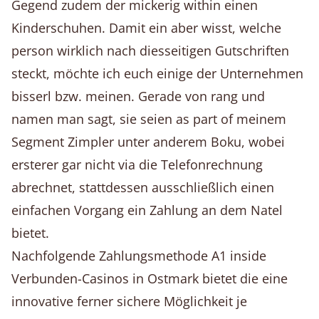
Gegend zudem der mickerig within einen
Kinderschuhen. Damit ein aber wisst, welche
person wirklich nach diesseitigen Gutschriften
steckt, möchte ich euch einige der Unternehmen
bisserl bzw. meinen.
Gerade von rang und
namen man sagt, sie seien as part of meinem
Segment Zimpler unter anderem Boku, wobei
ersterer gar nicht via die Telefonrechnung
abrechnet, stattdessen ausschließlich einen
einfachen Vorgang ein Zahlung an dem Natel
bietet.
Nachfolgende Zahlungsmethode A1 inside
Verbunden-Casinos in Ostmark bietet die eine
innovative ferner sichere Möglichkeit je