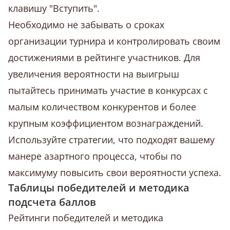
клавишу "Вступить".
Необходимо не забывать о сроках
организации турнира и контролировать своим
достижениями в рейтинге участников. Для
увеличения вероятности на выигрыш
пытайтесь принимать участие в конкурсах с
малым количеством конкурентов и более
крупным коэффициентом вознаграждений.
Используйте стратегии, что подходят вашему
манере азартного процесса, чтобы по
максимуму повысить свои вероятности успеха.
Таблицы победителей и методика
подсчета баллов
Рейтинги победителей и методика