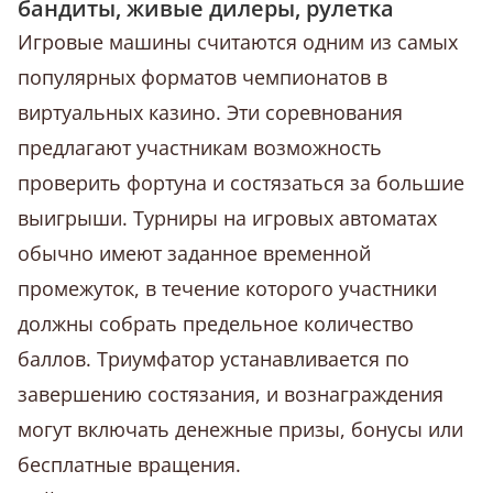
бандиты, живые дилеры, рулетка
Игровые машины считаются одним из самых
популярных форматов чемпионатов в
виртуальных казино. Эти соревнования
предлагают участникам возможность
проверить фортуна и состязаться за большие
выигрыши. Турниры на игровых автоматах
обычно имеют заданное временной
промежуток, в течение которого участники
должны собрать предельное количество
баллов. Триумфатор устанавливается по
завершению состязания, и вознаграждения
могут включать денежные призы, бонусы или
бесплатные вращения.