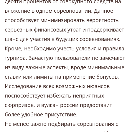
десяти процентов от совокупного средств на
вложение в одном соревновании. Данное
способствует минимизировать вероятность
серьезных финансовых утрат и поддерживает
шанс для участия в будущих соревнованиях.
Кроме, необходимо учесть условия и правила
турнира. Зачастую пользователи не замечают
из виду важные аспекты, вроде минимальные
ставки или лимиты на применение бонусов.
Исследование всех возможных нюансов
поспособствует избежать неприятных
сюрпризов, и вулкан россии предоставит
более удобное присутствие.
Не менее важно подбирать соревнования с