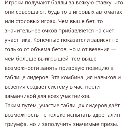
Игроки получают баллы за всякую ставку, что
они совершают, будь то в игровых автоматах
или столовых играх. Чем выше бет, то
значительнее очков прибавляется на счет
участника. Конечные показатели зависят не
только от объема бетов, но и от везения —
чем больше выигрышей, тем выше
возможности занять призовую позицию в
таблице лидеров. Эта комбинация навыков и
везения создаёт систему в частности
заманчивой для всех участников.
Таким путём, участие таблицах лидеров даёт
возможность не только испытать адреналин
триумфа, но и заполучить значимые призы.