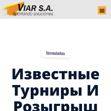
Novedades
Известные
Турниры И
Розыгрыш