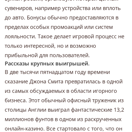
сувениров, например устройства или вплоть
до авто. Бонусы обычно предоставляются в
пределах особых промоакций или систем
лояльности. Такое делает игровой процесс не
только интересной, но и возможно
прибыльной для пользователей.
Рассказы крупных выигрышей.
В две тысячи пятнадцатом году времени
сказание Джона Смита превратилась в одной
из самых обсуждаемых в области игорного
бизнеса. Этот обычный офисный труженик из
столицы Англии выиграл фантастические 13,2
миллионов фунтов в одном из раскрученных
онлайн-казино. Все стартовало с того, что он