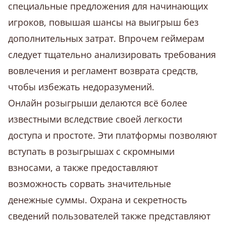
специальные предложения для начинающих
игроков, повышая шансы на выигрыш без
дополнительных затрат. Впрочем геймерам
следует тщательно анализировать требования
вовлечения и регламент возврата средств,
чтобы избежать недоразумений.
Онлайн розыгрыши делаются всё более
известными вследствие своей легкости
доступа и простоте. Эти платформы позволяют
вступать в розыгрышах с скромными
взносами, а также предоставляют
возможность сорвать значительные
денежные суммы. Охрана и секретность
сведений пользователей также представляют