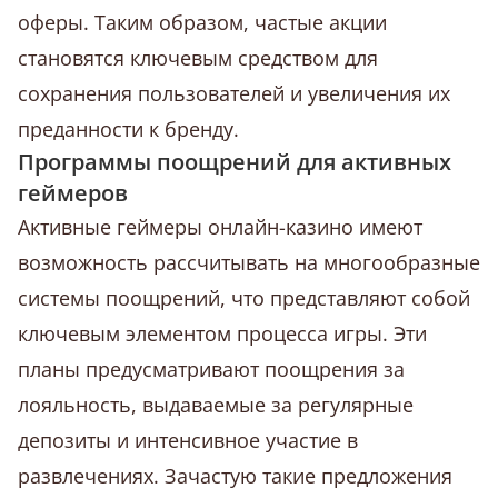
оферы. Таким образом, частые акции
становятся ключевым средством для
сохранения пользователей и увеличения их
преданности к бренду.
Программы поощрений для активных
геймеров
Активные геймеры онлайн-казино имеют
возможность рассчитывать на многообразные
системы поощрений, что представляют собой
ключевым элементом процесса игры. Эти
планы предусматривают поощрения за
лояльность, выдаваемые за регулярные
депозиты и интенсивное участие в
развлечениях. Зачастую такие предложения