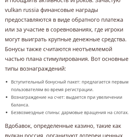
vulkan russia финансовые награды
предоставляются в виде обратного платежа
или за участие в соревнованиях, где игроки
могут выиграть крупные денежные средства.
Бонусы также считаются неотъемлемой
частью плана стимулирования. Вот основные
типы вознаграждений:
Вступительный бонусный пакет: предлагается первым
пользователям во время регистрации.
Вознаграждение на счет: выдается при увеличении
баланса.
Безвозмездные спины: дармовые вращения на слотах.
Вдобавок, определенные казино, такие как
вулкан россия, организуют лотереи ценных