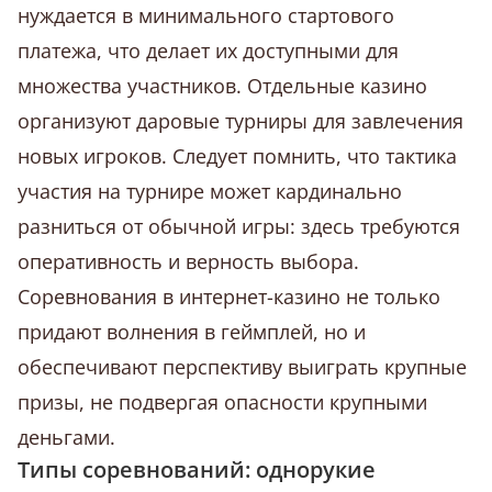
нуждается в минимального стартового
платежа, что делает их доступными для
множества участников. Отдельные казино
организуют даровые турниры для завлечения
новых игроков. Следует помнить, что тактика
участия на турнире может кардинально
разниться от обычной игры: здесь требуются
оперативность и верность выбора.
Соревнования в интернет-казино не только
придают волнения в геймплей, но и
обеспечивают перспективу выиграть крупные
призы, не подвергая опасности крупными
деньгами.
Типы соревнований: однорукие