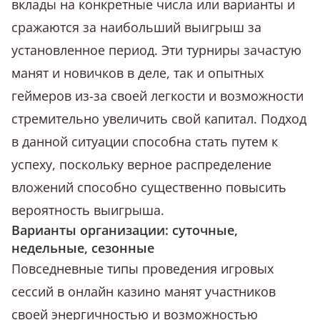
вклады на конкретные числа или варианты и
сражаются за наибольший выигрыш за
установленное период. Эти турниры зачастую
манят и новичков в деле, так и опытных
геймеров из-за своей легкости и возможности
стремительно увеличить свой капитал. Подход
в данной ситуации способна стать путем к
успеху, поскольку верное распределение
вложений способно существенно повысить
вероятность выигрыша.
Варианты организации: суточные,
недельные, сезонные
Повседневные типы проведения игровых
сессий в онлайн казино манят участников
своей энергичностью и возможностью