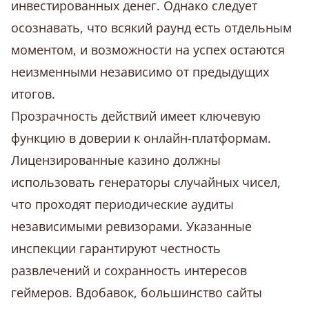
инвестированных денег. Однако следует
осознавать, что всякий раунд есть отдельным
моментом, и возможности на успех остаются
неизменными независимо от предыдущих
итогов.
Прозрачность действий имеет ключевую
функцию в доверии к онлайн-платформам.
Лицензированные казино должны
использовать генераторы случайных чисел,
что проходят периодические аудиты
независимыми ревизорами. Указанные
инспекции гарантируют честность
развлечений и сохранность интересов
геймеров. Вдобавок, большинство сайты