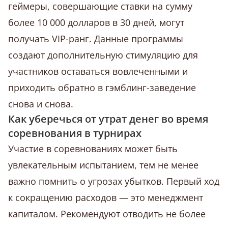
геймеры, совершающие ставки на сумму
более 10 000 долларов в 30 дней, могут
получать VIP-ранг. Данные программы
создают дополнительную стимуляцию для
участников оставаться вовлеченными и
приходить обратно в гэмблинг-заведение
снова и снова.
Как уберечься от утрат денег во время
соревнования в турнирах
Участие в соревнованиях может быть
увлекательным испытанием, тем не менее
важно помнить о угрозах убытков. Первый ход
к сокращению расходов — это менеджмент
капиталом. Рекомендуют отводить не более