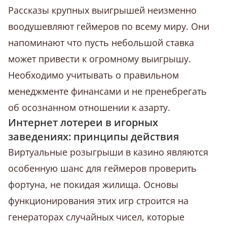
Рассказы крупных выигрышей неизменно
воодушевляют геймеров по всему миру. Они
напоминают что пусть небольшой ставка
может привести к огромному выигрышу.
Необходимо учитывать о правильном
менеджменте финансами и не пренебрегать
об осознанном отношении к азарту.
Интернет лотереи в игорных
заведениях: принципы действия
Виртуальные розыгрыши в казино являются
особенную шанс для геймеров проверить
фортуна, не покидая жилища. Основы
функционирования этих игр строится на
генераторах случайных чисел, которые