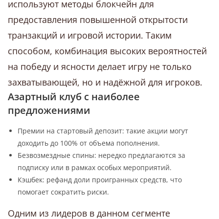
используют методы блокчейн для
предоставления повышенной открытости
транзакций и игровой истории. Таким
способом, комбинация высоких вероятностей
на победу и ясности делает игру не только
захватывающей, но и надёжной для игроков.
Азартный клуб с наиболее
предложениями
Премии на стартовый депозит: такие акции могут
доходить до 100% от объема пополнения.
Безвозмездные спины: нередко предлагаются за
подписку или в рамках особых мероприятий.
Кэшбек: рефанд доли проигранных средств, что
помогает сократить риски.
Одним из лидеров в данном сегменте