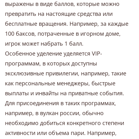
выражены в виде баллов, которые можно
превратить на настоящие средства или
бесплатные вращения. Например, за каждые
100 баксов, потраченные в игорном доме,
игрок может набрать 1 балл.
Особенное уделение уделяется VIP-
программам, в которых доступны
эксклюзивные привилегии, например, такие
как персональные менеджеры, быстрые
выплаты и инвайты на приватные события.
Для присоединения в таких программах,
например, в вулкан россии, обычно
необходимо добиться конкретного степени
активности или объема пари. Например,