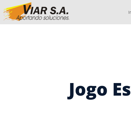
I
Jogo Es