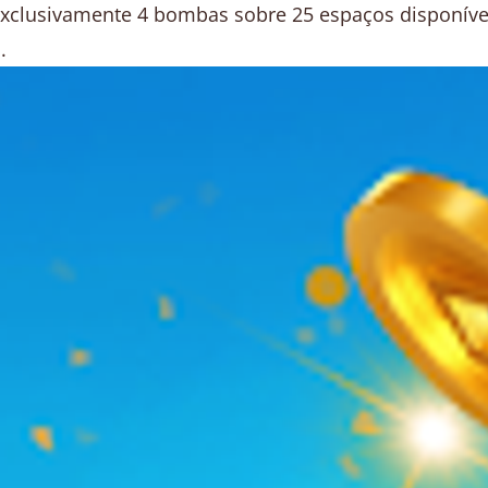
exclusivamente 4 bombas sobre 25 espaços disponívei
.