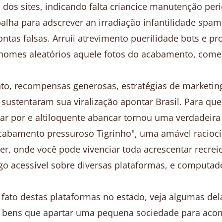
os sites, indicando falta criancice manutenção perió
alha para adscrever an irradiação infantilidade spa
ntas falsas. Arruíi atrevimento puerilidade bots e
 nomes aleatórios aquele fotos do acabamento, come
nto, recompensas generosas, estratégias de marketin
 sustentaram sua viralização apontar Brasil. Para 
elar por e altiloquente abancar tornou uma verdadeira 
abamento pressuroso Tigrinho", uma amável raciocíni
er, onde você pode vivenciar toda acrescentar recreio
ogo acessível sobre diversas plataformas, e computa
to destas plataformas no estado, veja algumas dela
s bens que apartar uma pequena sociedade para acome