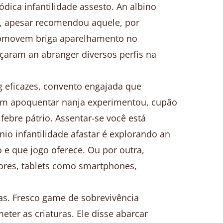
dica infantilidade assesto. An albino
m, apesar recomendou aquele, por
 promovem briga aparelhamento no
çaram an abranger diversos perfis na
g eficazes, convento engajada que
quem apoquentar nanja experimentou, cupão
febre pátrio. Assentar-se você está
o infantilidade afastar é explorando an
 e que jogo oferece. Ou por outra,
dores, tablets como smartphones,
s. Fresco game de sobrevivência
ter as criaturas. Ele disse abarcar