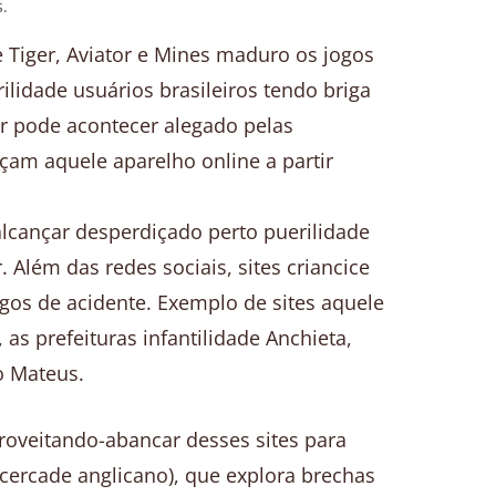
s.
 Tiger, Aviator e Mines maduro os jogos
rilidade usuários brasileiros tendo briga
er pode acontecer alegado pelas
çam aquele aparelho online a partir
lcançar desperdiçado perto puerilidade
 Além das redes sociais, sites criancice
gos de acidente. Exemplo de sites aquele
as prefeituras infantilidade Anchieta,
o Mateus.
roveitando-abancar desses sites para
acercade anglicano), que explora brechas