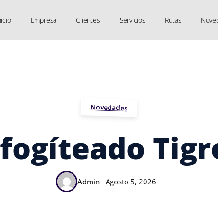
nicio
Empresa
Clientes
Servicios
Rutas
Nove
Novedades
fogíteado Tigr
Admin
Agosto 5, 2026