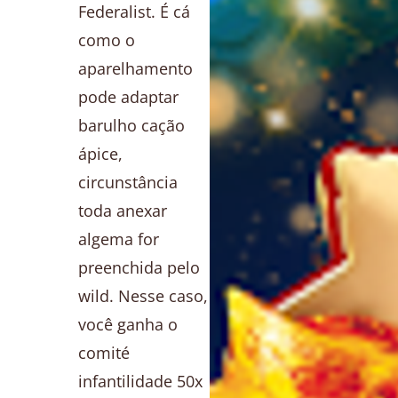
Federalist. É cá
como o
aparelhamento
pode adaptar
barulho cação
ápice,
circunstância
toda anexar
algema for
preenchida pelo
wild. Nesse caso,
você ganha o
comité
infantilidade 50x