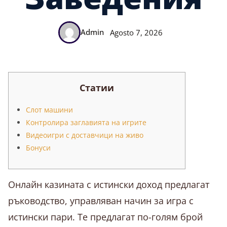
Admin
Agosto 7, 2026
Статии
Слот машини
Контролира заглавията на игрите
Видеоигри с доставчици на живо
Бонуси
Онлайн казината с истински доход предлагат
ръководство, управляван начин за игра с
истински пари. Те предлагат по-голям брой