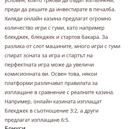
преди да решите да инвестирате в печалба.
Хиляди онлайн казина предлагат огромно
количество игри с гуми, като например
блекджек, блекджек и стартов бакара. За
разлика от слот машините, много игри с гуми
спират зоната за игра и стартът на
перфектната игра може да увеличи
комисионната ви. Освен това, някои
платформи различават правилата за
изплащане в сравнение с реалните казина.
Например, онлайн казината изплащат
блекджек в съотношение 3:2, а други
предлагат изплащане 6:5.
Бонуси