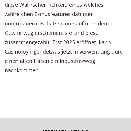
diese Wahrscheinlichkeit, eines welches
zahlreichen Bonusfeatures dahinter
untermauern. Falls Gewinne auf über dem
Gewinnweg erscheinen, sie sind diese
zusammengezählt. Erst 2025 eröffnet, kann
CasinoJoy irgendetwas jetzt in verwendung durch
einen alten Hasen ein Industriezweig
nachkommen.
TRANSPORTE VIAR S.A.