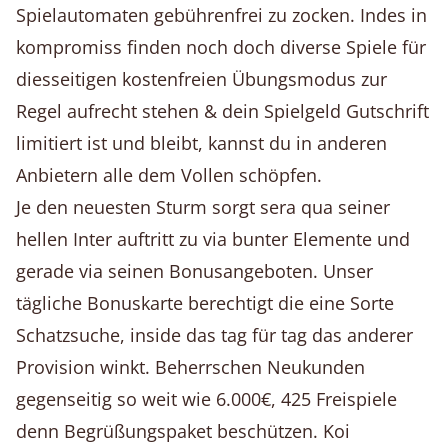
Spielautomaten gebührenfrei zu zocken. Indes in
kompromiss finden noch doch diverse Spiele für
diesseitigen kostenfreien Übungsmodus zur
Regel aufrecht stehen & dein Spielgeld Gutschrift
limitiert ist und bleibt, kannst du in anderen
Anbietern alle dem Vollen schöpfen.
Je den neuesten Sturm sorgt sera qua seiner
hellen Inter auftritt zu via bunter Elemente und
gerade via seinen Bonusangeboten. Unser
tägliche Bonuskarte berechtigt die eine Sorte
Schatzsuche, inside das tag für tag das anderer
Provision winkt. Beherrschen Neukunden
gegenseitig so weit wie 6.000€, 425 Freispiele
denn Begrüßungspaket beschützen. Koi