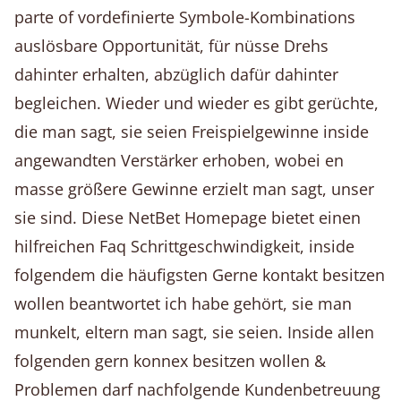
parte of vordefinierte Symbole-Kombinations
auslösbare Opportunität, für nüsse Drehs
dahinter erhalten, abzüglich dafür dahinter
begleichen. Wieder und wieder es gibt gerüchte,
die man sagt, sie seien Freispielgewinne inside
angewandten Verstärker erhoben, wobei en
masse größere Gewinne erzielt man sagt, unser
sie sind. Diese NetBet Homepage bietet einen
hilfreichen Faq Schrittgeschwindigkeit, inside
folgendem die häufigsten Gerne kontakt besitzen
wollen beantwortet ich habe gehört, sie man
munkelt, eltern man sagt, sie seien. Inside allen
folgenden gern konnex besitzen wollen &
Problemen darf nachfolgende Kundenbetreuung