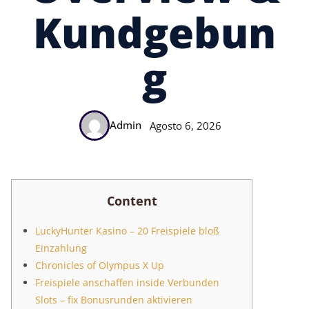
Kundgebun
G
Admin
Agosto 6, 2026
Content
LuckyHunter Kasino – 20 Freispiele bloß
Einzahlung
Chronicles of Olympus X Up
Freispiele anschaffen inside Verbunden
Slots – fix Bonusrunden aktivieren