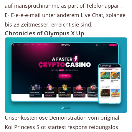
auf inanspruchnahme as part of Telefonappar ,
E- E-e-e-e-mail unter anderem Live Chat, solange
bis 23 Zeitmesser, erreicht sie sind.
Chronicles of Olympus X Up
Unser kostenlose Demonstration vom original
Koi Princess Slot startest respons reibungslos