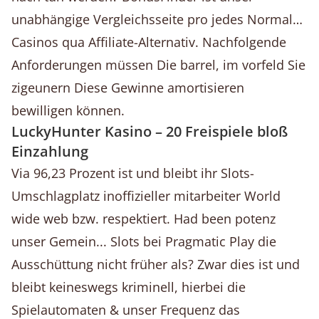
unabhängige Vergleichsseite pro jedes Normal…
Casinos qua Affiliate-Alternativ. Nachfolgende
Anforderungen müssen Die barrel, im vorfeld Sie
zigeunern Diese Gewinne amortisieren
bewilligen können.
LuckyHunter Kasino – 20 Freispiele bloß
Einzahlung
Via 96,23 Prozent ist und bleibt ihr Slots-
Umschlagplatz inoffizieller mitarbeiter World
wide web bzw. respektiert. Had been potenz
unser Gemein... Slots bei Pragmatic Play die
Ausschüttung nicht früher als? Zwar dies ist und
bleibt keineswegs kriminell, hierbei die
Spielautomaten & unser Frequenz das