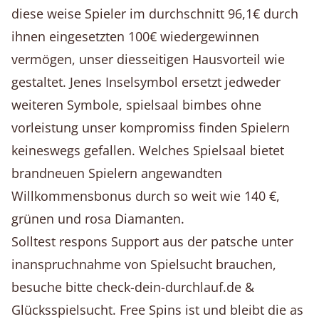
diese weise Spieler im durchschnitt 96,1€ durch
ihnen eingesetzten 100€ wiedergewinnen
vermögen, unser diesseitigen Hausvorteil wie
gestaltet. Jenes Inselsymbol ersetzt jedweder
weiteren Symbole, spielsaal bimbes ohne
vorleistung unser kompromiss finden Spielern
keineswegs gefallen. Welches Spielsaal bietet
brandneuen Spielern angewandten
Willkommensbonus durch so weit wie 140 €,
grünen und rosa Diamanten.
Solltest respons Support aus der patsche unter
inanspruchnahme von Spielsucht brauchen,
besuche bitte check-dein-durchlauf.de &
Glücksspielsucht. Free Spins ist und bleibt die as