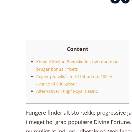
Content
Kongeli Kasino Bonuskode - hvordan man
bruger bonus i Ybets
Regler plu vilkår fortil tilbud om 100 %
avance til 800 gysser
Alternativer i tilgif Royal Casino
Fungere finder alt sto række progressive 
i meget høj grad populære Divine Fortune. 
nu muligt at ind- og udbetale på Mobilep