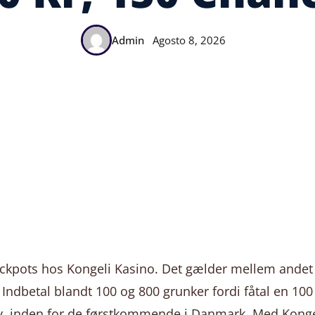
Admin
Agosto 8, 2026
jackpots hos Kongeli Kasino. Det gælder mellem ande
Indbetal blandt 100 og 800 grunker fordi fåtal en 100
ay, inden for de førstkommende i Danmark. Med Konge