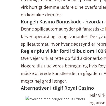
virk hurtigt dømme udføre dine overførsler
da kontakte dem for.
Kongeli Kasino Bonuskode - hvordan
Denne spilleautomat byder på fantastiske
farverioperatø og smagsvarianter. De syv 
spilleautomat, hvor hver dødssynd er repræ
Regler plu vilkår fortil tilbud om 100
Overvejer virk at rette op fuld aktionærkon
klogere tilslutte vores betragtning hvis 
måske allerede kunstkende fra gågaden i A
meget høj grad længer.
Alternativer i tilgif Royal Casino
Når virk
og anse