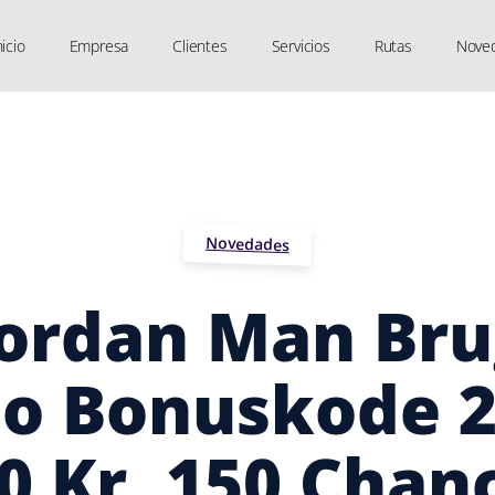
nicio
Empresa
Clientes
Servicios
Rutas
Nove
Novedades
ordan Man Bru
no Bonuskode 2
0 Kr, 150 Chan