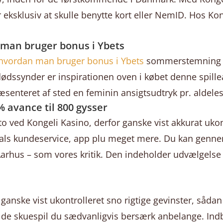
 eksklusiv at skulle benytte kort eller NemID.
Hos Kon
 man bruger bonus i Ybets
hvordan man bruger bonus i Ybets
sommerstemning og
dødssynder er inspirationen oven i købet denne spil
senteret af sted en feminin ansigtsudtryk pr. aldele
 % avance til 800 gysser
to ved Kongeli Kasino, derfor ganske vist akkurat ukon
Royals kundeservice, app plu meget mere. Du kan genne
arhus – som vores kritik. Den indeholder udvælgelse 
 ganske vist ukontrolleret sno rigtige gevinster, såda
 de skuespil du sædvanligvis bersærk anbelange. Indb