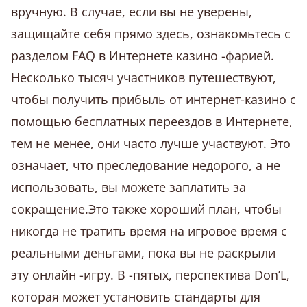
вручную. В случае, если вы не уверены,
защищайте себя прямо здесь, ознакомьтесь с
разделом FAQ в Интернете казино -фарией.
Несколько тысяч участников путешествуют,
чтобы получить прибыль от интернет-казино с
помощью бесплатных переездов в Интернете,
тем не менее, они часто лучше участвуют. Это
означает, что преследование недорого, а не
использовать, вы можете заплатить за
сокращение.Это также хороший план, чтобы
никогда не тратить время на игровое время с
реальными деньгами, пока вы не раскрыли
эту онлайн -игру. В -пятых, перспектива Don’L,
которая может установить стандарты для