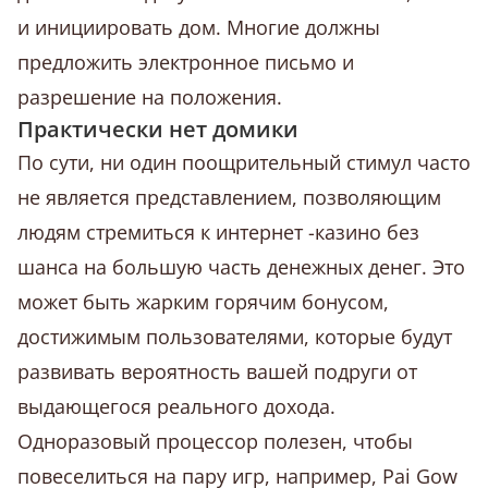
и инициировать дом.
Многие должны
предложить электронное письмо и
разрешение на положения.
Практически нет домики
По сути, ни один поощрительный стимул часто
не является представлением, позволяющим
людям стремиться к интернет -казино без
шанса на большую часть денежных денег. Это
может быть жарким горячим бонусом,
достижимым пользователями, которые будут
развивать вероятность вашей подруги от
выдающегося реального дохода.
Одноразовый процессор полезен, чтобы
повеселиться на пару игр, например, Pai Gow