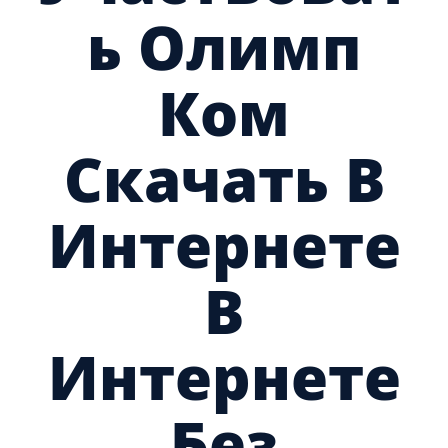
Ь Олимп
Ком
Скачать В
Интернете
В
Интернете
Без