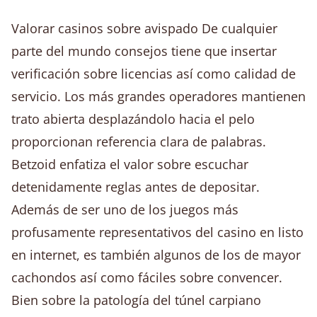
Valorar casinos sobre avispado De cualquier
parte del mundo consejos tiene que insertar
verificación sobre licencias así­ como calidad de
servicio. Los más grandes operadores mantienen
trato abierta desplazándolo hacia el pelo
proporcionan referencia clara de palabras.
Betzoid enfatiza el valor sobre escuchar
detenidamente reglas antes de depositar.
Además de ser uno de los juegos más
profusamente representativos del casino en listo
en internet, es también algunos de los de mayor
cachondos así­ como fáciles sobre convencer.
Bien sobre la patologí­a del túnel carpiano