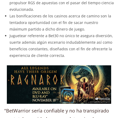
propulsor RGS de apuestas con el pasar del tiempo ciencia
evolucionada.
Las bonificaciones de los casinos acerca de camino son la
tentadora oportunidad con el fin de sacar nuestro
máximum partido a dicho dinero de juego.
Juguetear referente a Bet30 no único te asegura diversión,
suerte además algún escenario indudablemente así­ como
beneficios constantes, diseñados con el fin de ofrecerte la
experiencia de cliente correcta.
"BetWarrior serí­a confiable y no ha transpirado