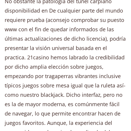
No obstante la patologí­a del túnel carpiano
disponibilidad en De cualquier parte del mundo
requiere prueba (aconsejo comprobar su puesto
www con el fin de quedar informados de las
últimas actualizaciones de dicho licencia), podría
presentar la visión universal basada en el
practica. 21casino hemos labrado la credibilidad
por dicho amplia elección sobre juegos,
empezando por tragaperras vibrantes inclusive
típicos juegos sobre mesa igual que la ruleta así­
como nuestro blackjack. Dicho interfaz, pero no
es la de mayor moderna, es comúnmente fácil
de navegar, lo que permite encontrar hacen de
juegos favoritos. Aunque, la experiencia del