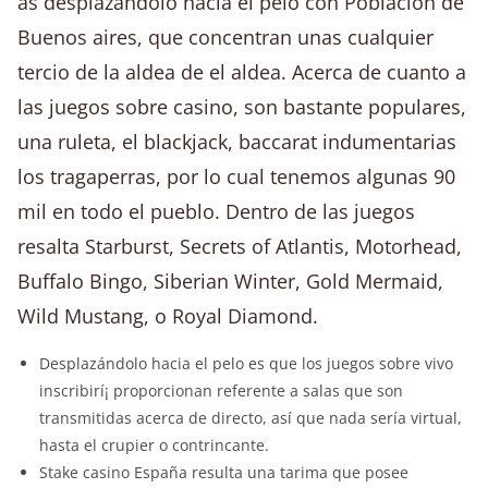
as desplazándolo hacia el pelo con Población de
Buenos aires, que concentran unas cualquier
tercio de la aldea de el aldea. Acerca de cuanto a
las juegos sobre casino, son bastante populares,
una ruleta, el blackjack, baccarat indumentarias
los tragaperras, por lo cual tenemos algunas 90
mil en todo el pueblo. Dentro de las juegos
resalta Starburst, Secrets of Atlantis, Motorhead,
Buffalo Bingo, Siberian Winter, Gold Mermaid,
Wild Mustang, o Royal Diamond.
Desplazándolo hacia el pelo es que los juegos sobre vivo
inscribirí¡ proporcionan referente a salas que son
transmitidas acerca de directo, así que nada serí­a virtual,
hasta el crupier o contrincante.
Stake casino España resulta una tarima que posee