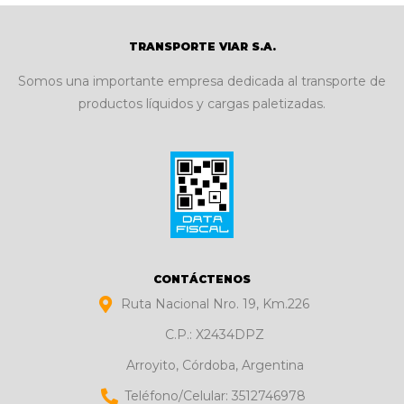
TRANSPORTE VIAR S.A.
Somos una importante empresa dedicada al transporte de
productos líquidos y cargas paletizadas.
CONTÁCTENOS
Ruta Nacional Nro. 19, Km.226
C.P.: X2434DPZ
Arroyito, Córdoba, Argentina
Teléfono/Celular: 3512746978