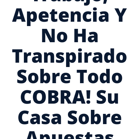
Apetencia Y
No Ha
Transpirado
Sobre Todo
COBRA! Su
Casa Sobre
Apuestas