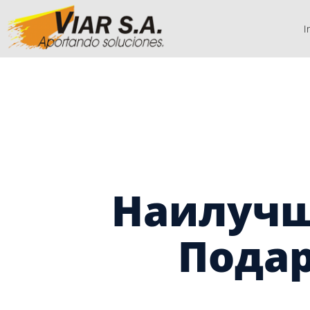
I
Наилучш
Пода