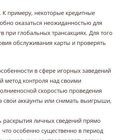
. К примеру, некоторые кредитные
собно оказаться неожиданностью для
в при глобальных трансакциях. Для того
овия обслуживания карты и проверять
особенности в сфере игорных заведений
й метод контроля над своими
й молниеносной скоростью проведения
а свои аккаунты или снимать выигрыши,
ь раскрытия личных сведений прямо
 что особенно существенно в период