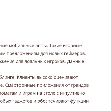
й
чные мобильные аппы. Такие игорные
дным предложениям для новых геймеров.
ложения для лояльных игроков. Данные
блинге. Клиенты высоко оценивают
те. Смартфонные приложения от грандов
томатам и играм на столе с интуитивно
любых гаджетов и обеспечивают функции