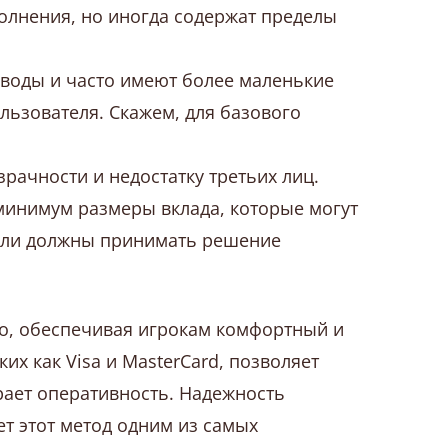
полнения, но иногда содержат пределы
еводы и часто имеют более маленькие
льзователя. Скажем, для базового
ачности и недостатку третьих лиц.
инимум размеры вклада, которые могут
атели должны принимать решение
о, обеспечивая игрокам комфортный и
х как Visa и MasterCard, позволяет
рает оперативность. Надежность
ет этот метод одним из самых