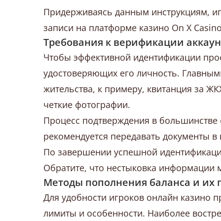
Придерживаясь данным инструкциям, иг
записи на платформе казино On X Casino
Требования к верификации аккаун
Чтобы эффективной идентификации проф
удостоверяющих его личность. Главными
жительства, к примеру, квитанция за Ж
четкие фотографии.
Процесс подтверждения в большинстве с
рекомендуется передавать документы в
По завершении успешной идентификации
Обратите, что нестыковка информации 
Методы пополнения баланса и их 
Для удобности игроков онлайн казино п
лимиты и особенности. Наиболее востр