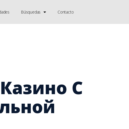
dades
Búsquedas
Contacto
Казино С
льной