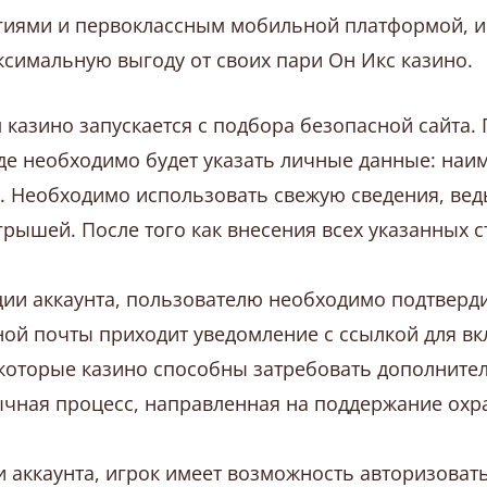
гиями и первоклассным мобильной платформой, иг
ксимальную выгоду от своих пари Он Икс казино.
 казино запускается с подбора безопасной сайта.
где необходимо будет указать личные данные: наи
и. Необходимо использовать свежую сведения, вед
рышей. После того как внесения всех указанных с
ии аккаунта, пользователю необходимо подтверди
ной почты приходит уведомление с ссылкой для в
екоторые казино способны затребовать дополните
бычная процесс, направленная на поддержание ох
 аккаунта, игрок имеет возможность авторизовать