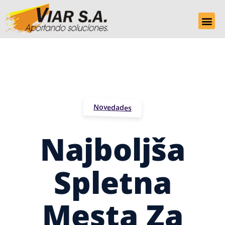
Novedades
Najboljša
Spletna
Mesta Za