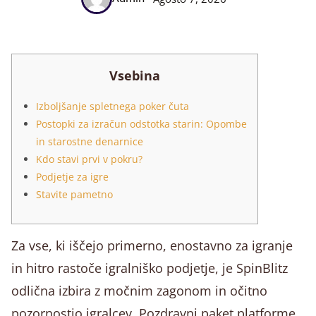
Vsebina
Izboljšanje spletnega poker čuta
Postopki za izračun odstotka starin: Opombe
in starostne denarnice
Kdo stavi prvi v pokru?
Podjetje za igre
Stavite pametno
Za vse, ki iščejo primerno, enostavno za igranje
in hitro rastoče igralniško podjetje, je SpinBlitz
odlična izbira z močnim zagonom in očitno
pozornostjo igralcev. Pozdravni paket platforme