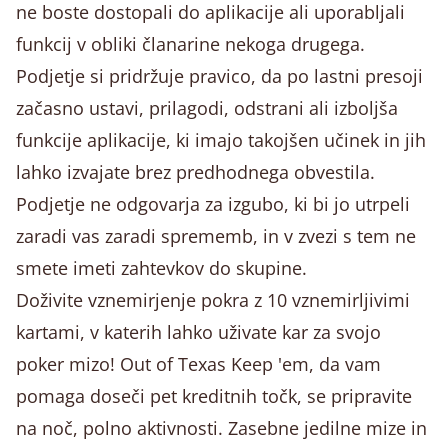
ne boste dostopali do aplikacije ali uporabljali
funkcij v obliki članarine nekoga drugega.
Podjetje si pridržuje pravico, da po lastni presoji
začasno ustavi, prilagodi, odstrani ali izboljša
funkcije aplikacije, ki imajo takojšen učinek in jih
lahko izvajate brez predhodnega obvestila.
Podjetje ne odgovarja za izgubo, ki bi jo utrpeli
zaradi vas zaradi sprememb, in v zvezi s tem ne
smete imeti zahtevkov do skupine.
Doživite vznemirjenje pokra z 10 vznemirljivimi
kartami, v katerih lahko uživate kar za svojo
poker mizo! Out of Texas Keep 'em, da vam
pomaga doseči pet kreditnih točk, se pripravite
na noč, polno aktivnosti. Zasebne jedilne mize in