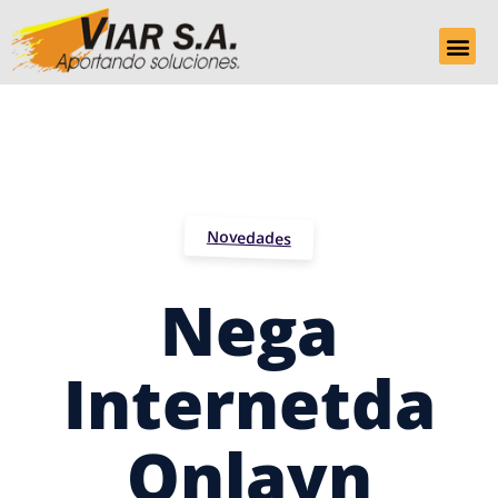
Novedades
Nega
Internetda
Onlayn