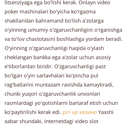
litsenziyaga ega bo'lishi kerak. Onlayn video
poker mashinalari bo'yicha ko'rgazma
shakllaridan bahramand bo'lish a'zolarga
o'yinning umumiy o'zgaruvchanligini o'rganishga
va to'lov chastotasini boshlashga yordam beradi.
O'yinning o'zgaruvchanligi haqida o'ylash
cheklangan bankka ega a'zolar uchun asosiy
e'tiborlardan biridir. O'zgaruvchanligi past
bo'lgan o'yin sarlavhalari ko'pincha pul
rag'batlarini muntazam ravishda kamaytiradi,
chunki yuqori o'zgaruvchanlik unvonlari
rasmlardagi yo'qotishlarni bartaraf etish uchun
ko'paytirilishi kerak edi.
pin up казино
Yaxshi
xabar shundaki, Internetdagi video slot