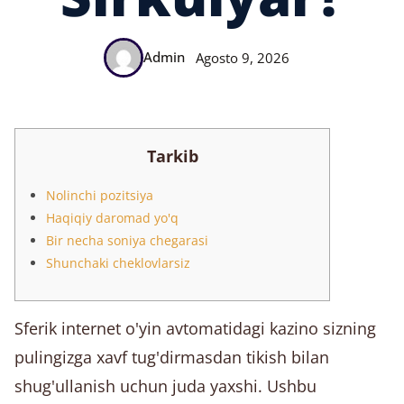
Admin
Agosto 9, 2026
Tarkib
Nolinchi pozitsiya
Haqiqiy daromad yo'q
Bir necha soniya chegarasi
Shunchaki cheklovlarsiz
Sferik internet o'yin avtomatidagi kazino sizning
pulingizga xavf tug'dirmasdan tikish bilan
shug'ullanish uchun juda yaxshi. Ushbu