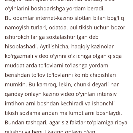
o'yinlarini boshqarishga yordam beradi.
Bu odamlar internet-kazino slotlari bilan bog'liq
namoyish turlari, odatda, pul tikish uchun bozor
ishtirokchilariga soxtalashtirilgan deb
hisoblashadi. Aytilishicha, haqiqiy kazinolar
ko'rgazmali video o'yinni o'z ichiga olgan qisqa
muddatlarda to'lovlarni to'lashga yordam
berishdan to'lov to'lovlarini ko'rib chiqishlari
mumkin. Bu kamroq, lekin, chunki deyarli har
qanday onlayn kazino video o'yinlari intensiv
imtihonlarni boshdan kechiradi va ishonchli
tikish sozlamalaridan ma'lumotlarni boshlaydi.
Bundan tashqari, agar siz faktlar to'plamiga rioya
qilishni va bepul kazino onlayn o'yin