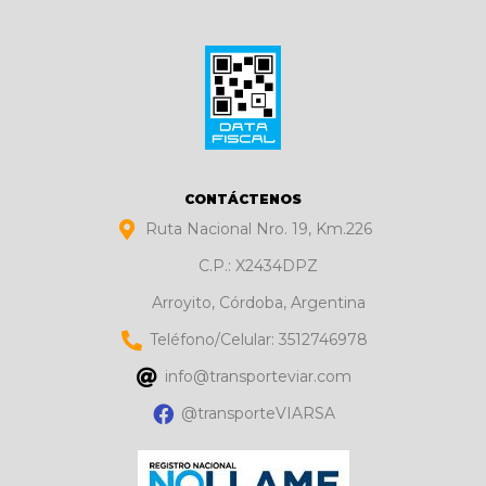
CONTÁCTENOS
Ruta Nacional Nro. 19, Km.226
C.P.: X2434DPZ
Arroyito, Córdoba, Argentina
Teléfono/Celular: 3512746978
info@transporteviar.com
@transporteVIARSA