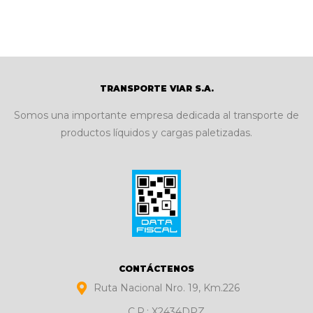
TRANSPORTE VIAR S.A.
Somos una importante empresa dedicada al transporte de
productos líquidos y cargas paletizadas.
CONTÁCTENOS
Ruta Nacional Nro. 19, Km.226
C.P.: X2434DPZ