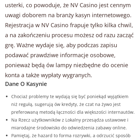
usterki, co powoduje, że NV Casino jest cennym
uwagi doborem na branży kasyn internetowego.
Rejestracja w NV Casino frapuje tylko kilka chwil,
a na zakończeniu procesu możesz od razu zacząć
grę. Ważne wydaje się, aby podczas zapisu
podawać prawdziwe informacje osobowe,
ponieważ będą ów lampy niezbędne do ocenie
konta a także wypłaty wygranych.
Dane O Kasynie
Chociaż problemy te wydają się być poniekąd wyjątkiem
niż regułą, sugerują ów kredyty, że czat na żywo jest
preferowaną metodą łączności dla większości internautów.
Na Rzecz użytkowników z Lokalny przesądza ustawowe i
miarodajne środowisko do odwiedzenia zabawy online.
Pamiętaj, że hazard to forma rozrywki, a odrzucić sposób