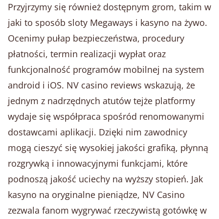
Przyjrzymy się również dostępnym grom, takim w
jaki to sposób sloty Megaways i kasyno na żywo.
Ocenimy pułap bezpieczeństwa, procedury
płatności, termin realizacji wypłat oraz
funkcjonalność programów mobilnej na system
android i iOS. NV casino reviews wskazują, że
jednym z nadrzędnych atutów tejże platformy
wydaje się współpraca spośród renomowanymi
dostawcami aplikacji. Dzięki nim zawodnicy
mogą cieszyć się wysokiej jakości grafiką, płynną
rozgrywką i innowacyjnymi funkcjami, które
podnoszą jakość uciechy na wyższy stopień. Jak
kasyno na oryginalne pieniądze, NV Casino
zezwala fanom wygrywać rzeczywistą gotówkę w