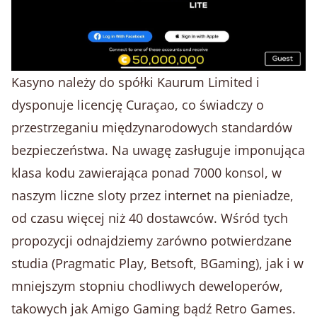
Kasyno należy do spółki Kaurum Limited i
dysponuje licencję Curaçao, co świadczy o
przestrzeganiu międzynarodowych standardów
bezpieczeństwa. Na uwagę zasługuje imponująca
klasa kodu zawierająca ponad 7000 konsol, w
naszym liczne sloty przez internet na pieniadze,
od czasu więcej niż 40 dostawców. Wśród tych
propozycji odnajdziemy zarówno potwierdzane
studia (Pragmatic Play, Betsoft, BGaming), jak i w
mniejszym stopniu chodliwych deweloperów,
takowych jak Amigo Gaming bądź Retro Games.