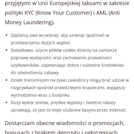
przyjętymi w Unii Europejskiej taksami w zakresie
polityki KYC (Know Your Customer) i AML (Anti
Money Laundering).
Zaplanuj owo wcześniej, aby uniknąć opóźnień w
przetwarzaniu dużych wypłat.
Dodatkowo, użycie plików cookie dzierży na zamiarze
poprawę wydajności oraz zachowanie prywatności
użytkowników, zapewniając dobre i subtelne środowisko
do odwiedzenia zabawy.
Dzięki transmisjom na żywo zawodnicy mogą brać udział w
rozgrywkach spośród prawdziwymi krupierami, wyjąwszy
wychodzenia wraz z budynku.
Duży wybór slotów, prędkie wypłaty i świetne rabaty
sprawiają, że jest to moje ulubione kasyno przez internet.
Dostarczam obecne wiadomości o promocjach,
bonusach z brakiem depozytu i ogłoszeniach.