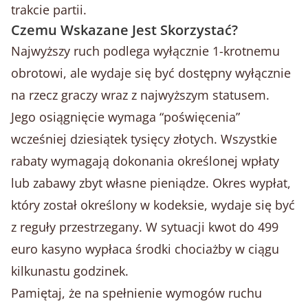
trakcie partii.
Czemu Wskazane Jest Skorzystać?
Najwyższy ruch podlega wyłącznie 1-krotnemu
obrotowi, ale wydaje się być dostępny wyłącznie
na rzecz graczy wraz z najwyższym statusem.
Jego osiągnięcie wymaga “poświęcenia”
wcześniej dziesiątek tysięcy złotych. Wszystkie
rabaty wymagają dokonania określonej wpłaty
lub zabawy zbyt własne pieniądze. Okres wypłat,
który został określony w kodeksie, wydaje się być
z reguły przestrzegany. W sytuacji kwot do 499
euro kasyno wypłaca środki chociażby w ciągu
kilkunastu godzinek.
Pamiętaj, że na spełnienie wymogów ruchu