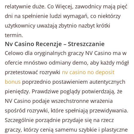
relatywnie duże. Co Więcej, zawodnicy mają pięć
dni na spełnienie ludzi wymagań, co niektórzy
użytkownicy uważają zbytnio nazbyt krótki
termin.
Nv Casino Recenzje – Streszczanie
Celowo dla oryginalnych graczy NV Casino ma w
ofercie mnóstwo odmiany demo, aby każdy mógł
przetestować rozrywki
nv casino no deposit
bonus
poprzednio postawieniem autentycznych
pieniędzy. Prawdziwe poglądy potwierdzają, że
NV Casino podaje wszechstronne wrażenia
spośród rozrywki, które spełniają przewidywania.
Szczególnie porządnie przydaje się na rzecz
graczy, którzy cenią samemu szybkie i plastyczne