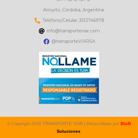
Arroyito, Córdoba, Argentina
Teléfono/Celular: 3512746978
info@transporteviar.com
@transporteVIARSA
© Copyright 2026 TRANSPORTE VIAR | Desarrollado por
BtoB
Soluciones