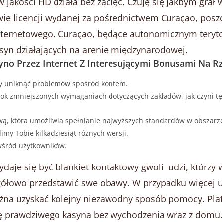
 jakości HD działa bez zacięć. Czuję się jakbym grał 
ie licencji wydanej za pośrednictwem Curaçao, poszc
nternetowego. Curaçao, będące autonomicznym teryt
asyn działających na arenie międzynarodowej.
yno Przez Internet Z Interesującymi Bonusami Na R
by uniknąć problemów spośród kontem.
k zmniejszonych wymaganiach dotyczących zakładów, jak czyni tę 
ą, która umożliwia spełnianie najwyższych standardów w obszarze
limy Tobie kilkadziesiąt różnych wersji.
wśród użytkowników.
daje się być blankiet kontaktowy gwoli ludzi, którz
ółowo przedstawić swe obawy. W przypadku więcej u
ożna uzyskać kolejny niezawodny sposób pomocy. Pl
rę prawdziwego kasyna bez wychodzenia wraz z domu