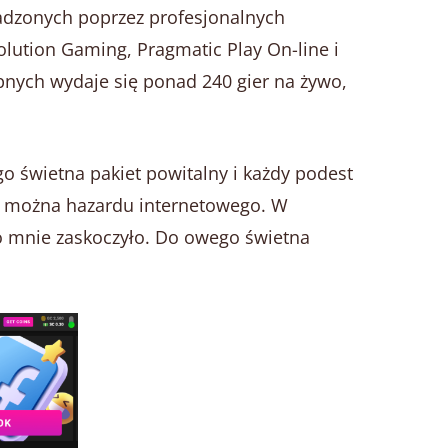
wadzonych poprzez profesjonalnych
lution Gaming, Pragmatic Play On-line i
pnych wydaje się ponad 240 gier na żywo,
 świetna pakiet powitalny i każdy podest
sób można hazardu internetowego. W
no mnie zaskoczyło. Do owego świetna