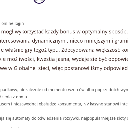
sz mógł wykorzystać każdy bonus w optymalny sposó
teresowania dynamicznymi, nieco mniejszym i grami
je właśnie gry tegoż typu. Zdecydowana większość ko
kie możliwości, kwestia jasna, wydaje się być odpowi
owe w Globalnej sieci, więc postanowiliśmy odpowied
przypadkowy, niezależnie od momentu wzorców albo poprzednich wyn
dzenia z domu.
usom i niezawodnej obsłudze konsumenta, NV kasyno stanowi inter
ują się automaty do odwiedzenia rozrywki, najpopularniejsze sloty 