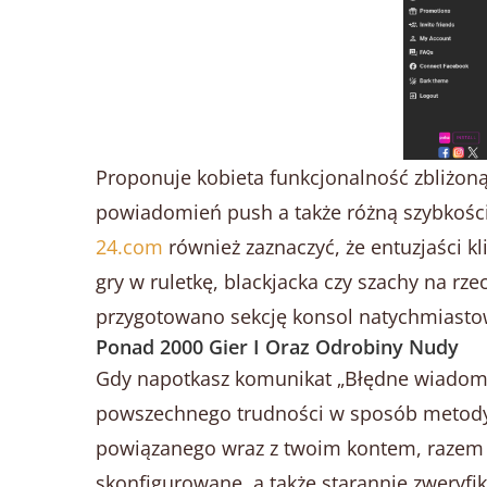
Proponuje kobieta funkcjonalność zbliżon
powiadomień push a także różną szybkości
24.com
również zaznaczyć, że entuzjaści 
gry w ruletkę, blackjacka czy szachy na rz
przygotowano sekcję konsol natychmiastowy
Ponad 2000 Gier I Oraz Odrobiny Nudy
Gdy napotkasz komunikat „Błędne wiadomo
powszechnego trudności w sposób metodyc
powiązanego wraz z twoim kontem, razem 
skonfigurowane, a także starannie zweryfi