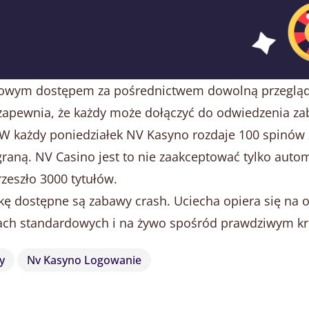
owym dostępem za pośrednictwem dowolną przegląda
 zapewnia, że każdy może dołączyć do odwiedzenia 
. W każdy poniedziałek NV Kasyno rozdaje 100 spinów 
raną. NV Casino jest to nie zaakceptować tylko autom
rzeszło 3000 tytułów.
ę dostępne są zabawy crash. Uciecha opiera się na 
ypach standardowych i na żywo spośród prawdziwym k
y
Nv Kasyno Logowanie