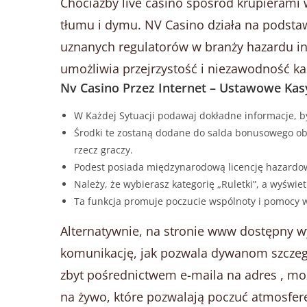
Chociażby live casino spośród krupierami w
tłumu i dymu. NV Casino działa na podstaw
uznanych regulatorów w branży hazardu i
umożliwia przejrzystość i niezawodność k
Nv Casino Przez Internet – Ustawowe Kas
W Każdej Sytuacji podawaj dokładne informacje, 
Środki te zostaną dodane do salda bonusowego obo
rzecz graczy.
Podest posiada międzynarodową licencję hazardow
Należy, że wybierasz kategorię „Ruletki”, a wyświet
Ta funkcja promuje poczucie wspólnoty i pomocy 
Alternatywnie, na stronie www dostępny wy
komunikację, jak pozwala dywanom szczeg
zbyt pośrednictwem e-maila na adres , m
na żywo, które pozwalają poczuć atmosfe