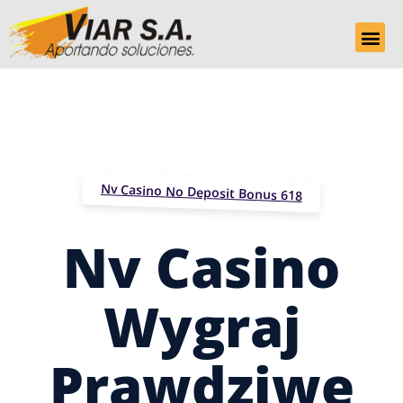
Nv Casino No Deposit Bonus 618
Nv Casino
Wygraj
Prawdziwe