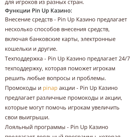
для игроков из разных стран.
Функции Pin Up Казино:
Внесение средств - Pin Up Казино предлагает
несколько способов внесения средств,
включая банковские карты, электронные
кошельки и другие.
Техподдержка - Pin Up Казино предлагает 24/7
техподдержку, которая поможет игрокам
решить любые вопросы и проблемы.
Промокоды и
pinap
акции - Pin Up Казино
предлагает различные промокоды и акции,
которые могут помочь игрокам увеличить
свои выигрыши.
Лояльный программы - Pin Up Казино
предлагает лояльный программы, которая