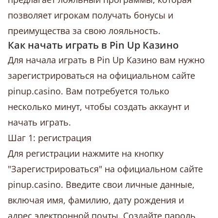
позволяет игрокам получать бонусы и
преимущества за свою лояльность.
Как начать играть в Pin Up Казино
Для начала играть в Pin Up Казино вам нужно
зарегистрироваться на официальном сайте
pinup.casino. Вам потребуется только
несколько минут, чтобы создать аккаунт и
начать играть.
Шаг 1: регистрация
Для регистрации нажмите на кнопку
"Зарегистрироваться" на официальном сайте
pinup.casino. Введите свои личные данные,
включая имя, фамилию, дату рождения и
адрес электронной почты. Создайте пароль