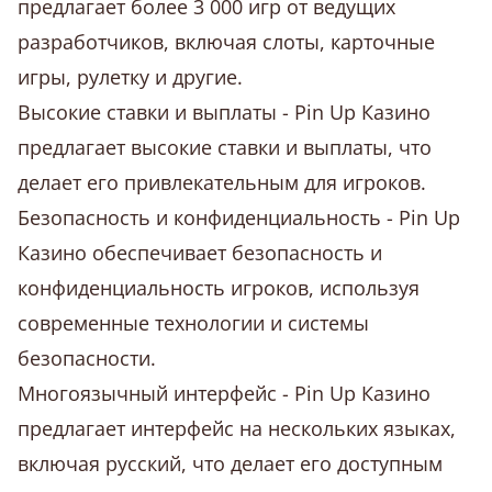
предлагает более 3 000 игр от ведущих
разработчиков, включая слоты, карточные
игры, рулетку и другие.
Высокие ставки и выплаты - Pin Up Казино
предлагает высокие ставки и выплаты, что
делает его привлекательным для игроков.
Безопасность и конфиденциальность - Pin Up
Казино обеспечивает безопасность и
конфиденциальность игроков, используя
современные технологии и системы
безопасности.
Многоязычный интерфейс - Pin Up Казино
предлагает интерфейс на нескольких языках,
включая русский, что делает его доступным