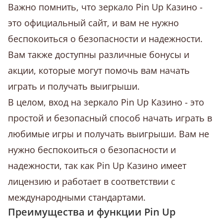
Важно помнить, что зеркало Pin Up Казино -
это официальный сайт, и вам не нужно
беспокоиться о безопасности и надежности.
Вам также доступны различные бонусы и
акции, которые могут помочь вам начать
играть и получать выигрыши.
В целом, вход на зеркало Pin Up Казино - это
простой и безопасный способ начать играть в
любимые игры и получать выигрыши. Вам не
нужно беспокоиться о безопасности и
надежности, так как Pin Up Казино имеет
лицензию и работает в соответствии с
международными стандартами.
Преимущества и функции Pin Up