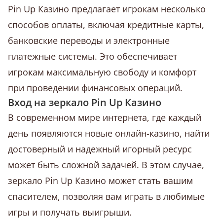
Pin Up Казино предлагает игрокам несколько
способов оплаты, включая кредитные карты,
банковские переводы и электронные
платежные системы. Это обеспечивает
игрокам максимальную свободу и комфорт
при проведении финансовых операций.
Вход на зеркало Pin Up Казино
В современном мире интернета, где каждый
день появляются новые онлайн-казино, найти
достоверный и надежный игорный ресурс
может быть сложной задачей. В этом случае,
зеркало Pin Up Казино может стать вашим
спасителем, позволяя вам играть в любимые
игры и получать выигрыши.