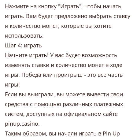
Нажмите на кнопку "Играть", чтобы начать
играть. Вам будет предложено выбрать ставку
и количество монет, которые вы хотите
использовать.
Шаг 4: играть
Начните играть! У вас будет возможность
изменять ставки и количество монет в ходе
игры. Победа или проигрыш - это все часть
игры!
Если вы выиграли, вы можете вывести свои
средства с помощью различных платежных
систем, доступных на официальном сайте
pinup.casino.
Таким образом, вы начали играть в Pin Up