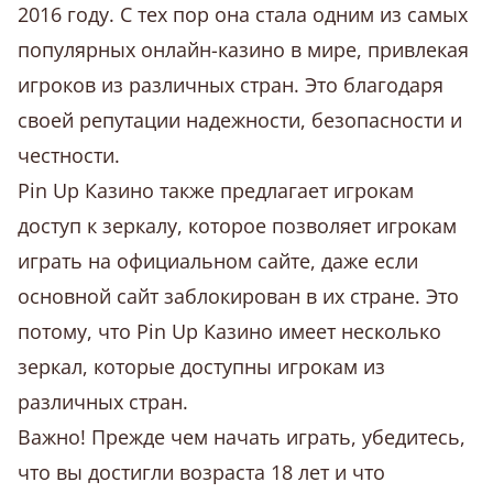
2016 году. С тех пор она стала одним из самых
популярных онлайн-казино в мире, привлекая
игроков из различных стран. Это благодаря
своей репутации надежности, безопасности и
честности.
Pin Up Казино также предлагает игрокам
доступ к зеркалу, которое позволяет игрокам
играть на официальном сайте, даже если
основной сайт заблокирован в их стране. Это
потому, что Pin Up Казино имеет несколько
зеркал, которые доступны игрокам из
различных стран.
Важно! Прежде чем начать играть, убедитесь,
что вы достигли возраста 18 лет и что