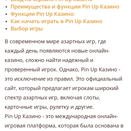
Преимущества и функции Pin Up Казино
Функции Pin Up Казино:
Как начать играть в Pin Up Казино
Выбор игры
В современном мире азартных игр, где
каждый день появляются новые онлайн-
казино, сложно найти надежный и
проверенный игрок. Однако, Pin Up Казино -
это исключение из правил. Это официальный
сайт, который предлагает игрокам широкий
спектр азартных игр, включая слоты,
карточные игры, рулетку и другие.
Pin Up Казино - это международная онлайн-
игровая платформа, которая была основана в