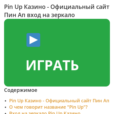
Pin Up Казино - Официальный сайт
Пин Ап вход на зеркало
ИГРАТЬ
Содержимое
Pin Up Казино - Официальный сайт Пин Ап
О чем говорит название "Pin Up"?
Вход на зеркало Pin Up Казино