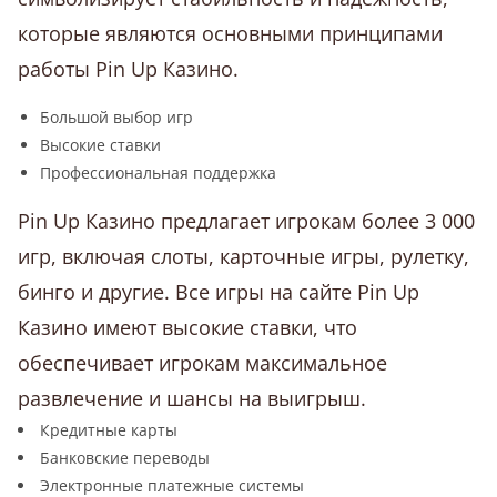
которые являются основными принципами
работы Pin Up Казино.
Большой выбор игр
Высокие ставки
Профессиональная поддержка
Pin Up Казино предлагает игрокам более 3 000
игр, включая слоты, карточные игры, рулетку,
бинго и другие. Все игры на сайте Pin Up
Казино имеют высокие ставки, что
обеспечивает игрокам максимальное
развлечение и шансы на выигрыш.
Кредитные карты
Банковские переводы
Электронные платежные системы