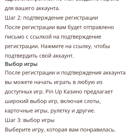
для вашего аккаунта.
Шаг 2: подтверждение регистрации
После регистрации вам будет отправлено
письмо с ссылкой на подтверждение
регистрации. Нажмите на ссылку, чтобы
подтвердить свой аккаунт.
Выбор игры
После регистрации и подтверждения аккаунта
вы можете начать играть в любую из
доступных игр. Pin Up Казино предлагает
широкий выбор игр, включая слоты,
карточные игры, рулетку и другие.
Шаг 3: выбор игры
Выберите игру, которая вам понравилась.