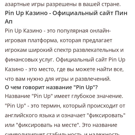
азартные игры разрешены в вашей стране.
Pin Up Казино - Официальный сайт Пин
Ап
Pin Up Казино - это популярная онлайн-
игровая платформа, которая предлагает
игрокам широкий спектр развлекательных и
финансовых услуг. Официальный сайт Pin Up
Казино - это место, где вы можете найти все,
что вам нужно для игры и развлечений.
О чем говорит название "Pin Up"?
Название "Pin Up" имеет глубокое значение.
"Pin Up" - это термин, который происходит от
английского языка и означает "фиксировать"
или "фиксировать на месте". Это название
символизирует стабильность и надежность,