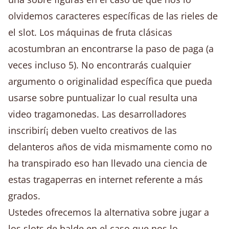
olvidemos caracteres específicas de las rieles de
el slot. Los máquinas de fruta clásicas
acostumbran an encontrarse la paso de paga (a
veces incluso 5). No encontrarás cualquier
argumento o originalidad específica que pueda
usarse sobre puntualizar lo cual resulta una
video tragamonedas. Las desarrolladores
inscribirí¡ deben vuelto creativos de las
delanteros años de vida mismamente­ como no
ha transpirado eso han llevado una ciencia de
estas tragaperras en internet referente a más
grados.
Ustedes ofrecemos la alternativa sobre jugar a
los slots de balde en el caso que nos lo