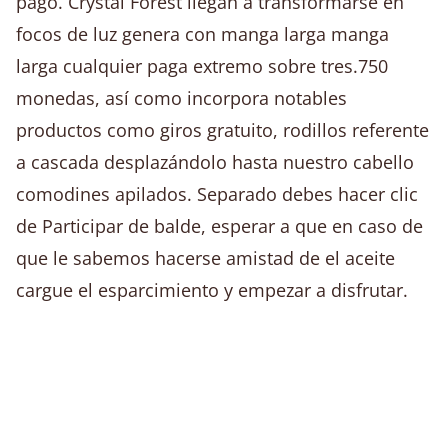
pago. Crystal Forest llegan a transformarse en
focos de luz genera con manga larga manga
larga cualquier paga extremo sobre tres.750
monedas, así­ como incorpora notables
productos como giros gratuito, rodillos referente
a cascada desplazándolo hasta nuestro cabello
comodines apilados. Separado debes hacer clic
de Participar de balde, esperar a que en caso de
que le sabemos hacerse amistad de el aceite
cargue el esparcimiento y empezar a disfrutar.