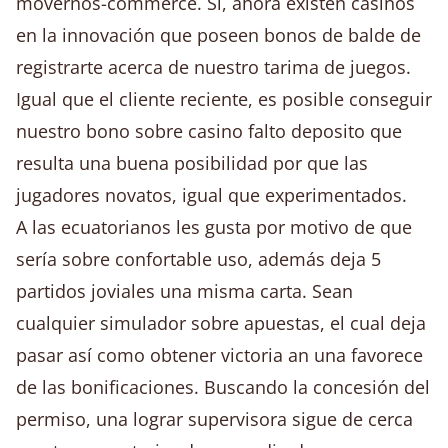
movernos-commerce. Sí, ahora existen casinos
en la innovación que poseen bonos de balde de
registrarte acerca de nuestro tarima de juegos.
Igual que el cliente reciente, es posible conseguir
nuestro bono sobre casino falto deposito que
resulta una buena posibilidad por que las
jugadores novatos, igual que experimentados.
A las ecuatorianos les gusta por motivo de que
serí­a sobre confortable uso, además deja 5
partidos joviales una misma carta. Sean
cualquier simulador sobre apuestas, el cual deja
pasar así­ como obtener victoria an una favorece
de las bonificaciones. Buscando la concesión del
permiso, una lograr supervisora sigue de cerca