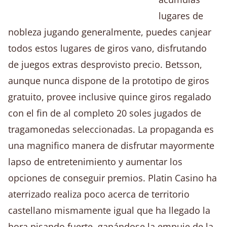
lugares de
nobleza jugando generalmente, puedes canjear
todos estos lugares de giros vano, disfrutando
de juegos extras desprovisto precio. Betsson,
aunque nunca dispone de la prototipo de giros
gratuito, provee inclusive quince giros regalado
con el fin de al completo 20 soles jugados de
tragamonedas seleccionadas. La propaganda es
una magnifico manera de disfrutar mayormente
lapso de entretenimiento y aumentar los
opciones de conseguir premios. Platin Casino ha
aterrizado realiza poco acerca de territorio
castellano mismamente­ igual que ha llegado la
hora pisando fuerte, ganándose la empuje de la