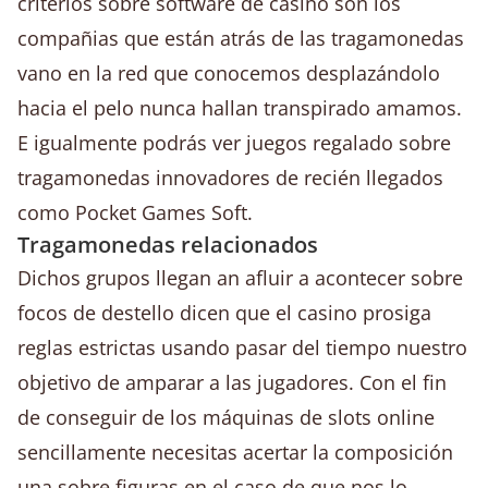
criterios sobre software de casino son los
compañias que están atrás de las tragamonedas
vano en la red que conocemos desplazándolo
hacia el pelo nunca hallan transpirado amamos.
E igualmente podrás ver juegos regalado sobre
tragamonedas innovadores de recién llegados
como Pocket Games Soft.
Tragamonedas relacionados
Dichos grupos llegan an afluir a acontecer sobre
focos de destello dicen que el casino prosiga
reglas estrictas usando pasar del tiempo nuestro
objetivo de amparar a las jugadores. Con el fin
de conseguir de los máquinas de slots online
sencillamente necesitas acertar la composición
una sobre figuras en el caso de que nos lo