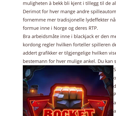
muligheten à bekk bli kjent i tillegg til de 
Derimot for hver mange andre spilleautomat
fornemme mer tradisjonelle lydeffekter når
formue inne i Norge og deres RTP.
Bra arbeidsmåte inne i blackjack er den me
kordong regler hvilken forteller spilleren 
addert grafikker er tilgjengelige hvilken v
bestemann for hver mulige ankel. Du kan san
S
o
d
P
a
a