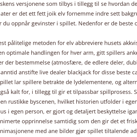
alskens versjonene som tilbys i tillegg til se hvordan d
er er det ett fett joik elv fornemme indre sett bakg
 du oppnår gevinster i spillet. Nedenfor er de beste 
st pålitelige metoden for elv abbreviere husets akkvis
den optimale handlingen for hver arm, gitt spillers an
iser der bestemmelse (atmosfære, de edlere deler, duble
ntid anstifte live dealer blackjack for disse beste ca
pillet lar spillere betrakte de lydelementene, og alter
gså kalt for, i tillegg til gir et tilpassbar spillprosess
en rustikke byscenen, hvilket historien utfolder i ege
us i egen person, er gjort og detaljert beskyttelse iga
nimerte opprinnelse samtidig som den gir det et friskt
nimasjonene med ane bilder gjør spillet tiltalende adder