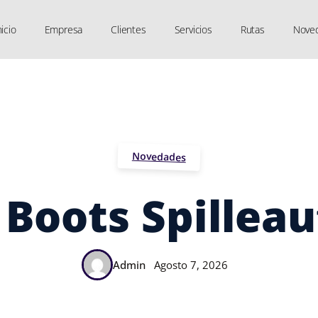
nicio
Empresa
Clientes
Servicios
Rutas
Nove
Novedades
 Boots Spillea
Admin
Agosto 7, 2026