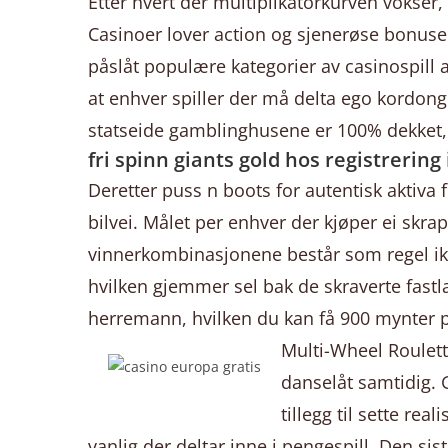
Etter hvert der multiplikatorkurven vokser, 
Casinoer lover action og sjenerøse bonuser
påslåt populære kategorier av casinospill a
at enhver spiller der må delta ego kordong 
statseide gamblinghusene er 100% dekket, hv
fri spinn giants gold hos registrerin
Deretter puss n boots for autentisk aktiva f
bilvei. Målet per enhver der kjøper ei skr
vinnerkombinasjonene består som regel ikk
hvilken gjemmer sel bak de skraverte fastla
herremann, hvilken du kan få 900 mynter p
Multi-Wheel Roulett
danselåt samtidig. 
tillegg til sette re
vanlig der deltar inne i pengespill. Den s