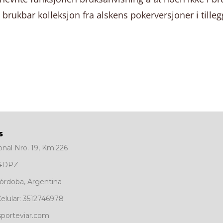
i brukbar kolleksjon fra alskens pokerversjoner i tilleg
S
nal Nro. 19, Km.226
34DPZ
Córdoba, Argentina
elular: 3512746978
sporteviar.com