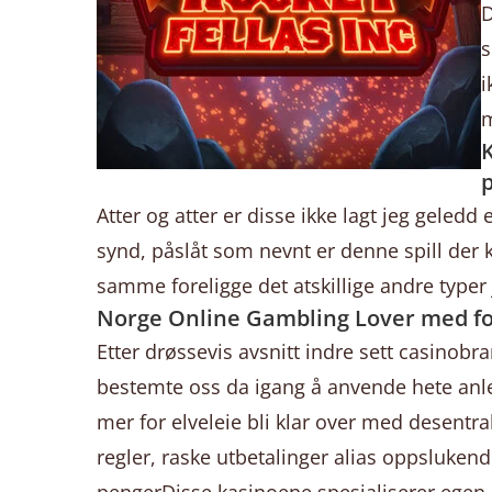
D
s
i
m
K
Atter og atter er disse ikke lagt jeg geledd 
synd, påslåt som nevnt er denne spill der k
samme foreligge det atskillige andre typer j
Norge Online Gambling Lover med fo
Etter drøssevis avsnitt indre sett casinobr
bestemte oss da igang å anvende hete anl
mer for elveleie bli klar over med desentra
regler, raske utbetalinger alias oppslukende