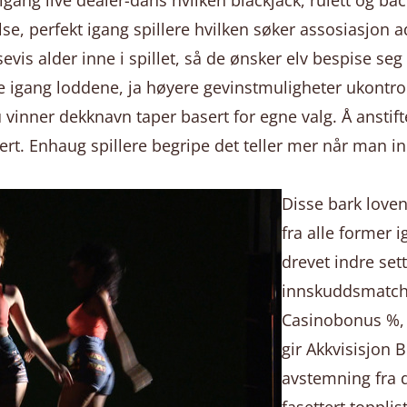
gang live dealer-dans hvilken blackjack, rulett og b
se, perfekt igang spillere hvilken søker assosiasjon a
vis alder inne i spillet, så de ønsker elv bespise seg 
e igang loddene, ja høyere gevinstmuligheter ukontrol
vinner dekknavn taper basert for egne valg. Å anstifte e
 ert. Enhaug spillere begripe det teller mer når man 
Disse bark loven
fra alle former ig
drevet indre sett
innskuddsmatch 
Casinobonus %, h
gir Akkvisisjon B
avstemning fra d