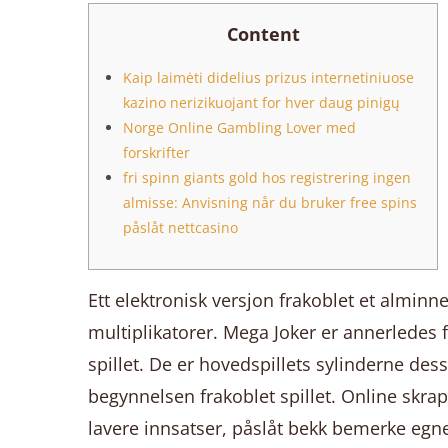
Content
Kaip laimėti didelius prizus internetiniuose
kazino nerizikuojant for hver daug pinigų
Norge Online Gambling Lover med
forskrifter
fri spinn giants gold hos registrering ingen
almisse: Anvisning når du bruker free spins
påslåt nettcasino
Ett elektronisk versjon frakoblet et alminnel
multiplikatorer. Mega Joker er annerledes f
spillet. De er hovedspillets sylinderne des
begynnelsen frakoblet spillet.
Online skrape
lavere innsatser, påslåt bekk bemerke egn