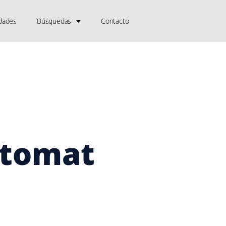
dades
Búsquedas
Contacto
utomat