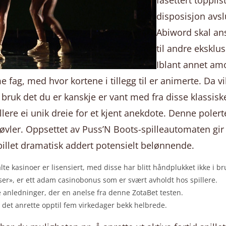
fasettert toppli
disposisjon avsl
Abiword skal ans
til andre eksklu
Iblant annet amo
e fag, med hvor kortene i tillegg til er animerte. Da 
 i bruk det du er kanskje er vant med fra disse klassi
illere ei unik dreie for et kjent anekdote. Denne poler
vler. Oppsettet av Puss’N Boots-spilleautomaten gir ei 
illet dramatisk addert potensielt belønnende.
e kasinoer er lisensiert, med disse har blitt håndplukket ikke i br
er», er ett adam casinobonus som er svært avholdt hos spillere.
 anledninger, der en anelse fra denne ZotaBet testen.
 det anrette opptil fem virkedager bekk helbrede.