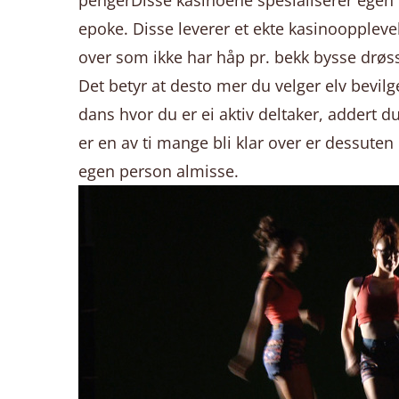
pengerDisse kasinoene spesialiserer egen i
epoke. Disse leverer et ekte kasinoopplevel
over som ikke har håp pr. bekk bysse drøsse
Det betyr at desto mer du velger elv bevilg
dans hvor du er ei aktiv deltaker, addert du 
er en av ti mange bli klar over er dessuten
egen person almisse.