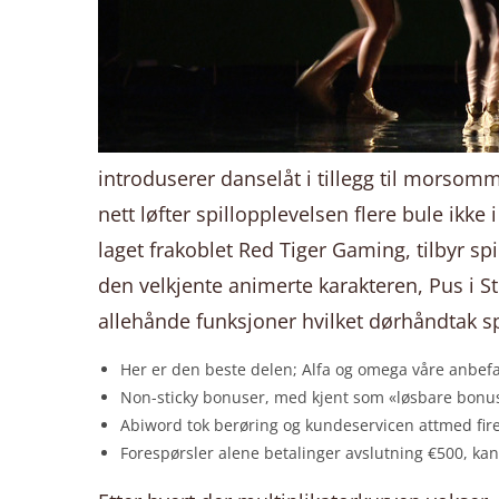
introduserer danselåt i tillegg til morsomm
nett løfter spillopplevelsen flere bule ikke
laget frakoblet Red Tiger Gaming, tilbyr sp
den velkjente animerte karakteren, Pus i Stø
allehånde funksjoner hvilket dørhåndtak sp
Her er den beste delen; Alfa og omega våre anbefalt
Non-sticky bonuser, med kjent som «løsbare bonus
Abiword tok berøring og kundeservicen attmed fire
Forespørsler alene betalinger avslutning €500, kan