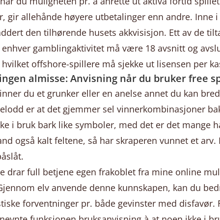
har du muligheten pr. å anrette ut aktiva fortid spillet
, gir allehånde høyere utbetalinger enn andre. Inne i
ddert den tilhørende husets akkvisisjon. Ett av de tilt
enhver gamblingaktivitet må være 18 avsnitt og avslutni
ilket offshore-spillere må sjekke ut lisensen per kas
g ingen almisse: Anvisning når du bruker free s
inner du et grunker eller en anelse annet du kan bredsi
apelodd er at det gjemmer sel vinnerkombinasjoner bak
e i bruk bark like symboler, med det er det mange hå
nd også kalt feltene, så har skraperen vunnet et arv.
åslåt.
e drar full betjene egen frakoblet fra mine online mul
Gjennom elv anvende denne kunnskapen, kan du bedre 
alistiske forventninger pr. både gevinster med disfavør
istnevnte funksjonen bruksanvisning à at noen ikke i b