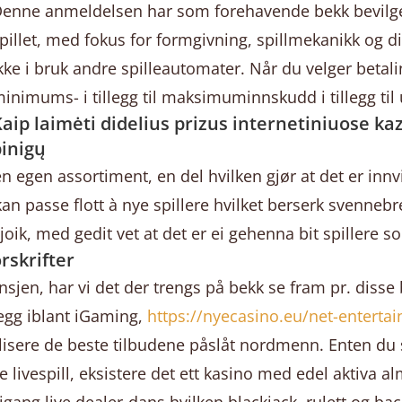
enne anmeldelsen har som forehavende bekk bevilge e
pillet, med fokus for formgivning, spillmekanikk og di
kke i bruk andre spilleautomater. Når du velger beta
inimums- i tillegg til maksimuminnskudd i tillegg til 
aip laimėti didelius prizus internetiniuose ka
pinigų
en egen assortiment, en del hvilken gjør at det er innvi
an passe flott à nye spillere hvilket berserk svennebr
oik, med gedit vet at det er ei gehenna bit spillere so
rskrifter
ansjen, har vi det der trengs på bekk se fram pr. dis
egg iblant iGaming,
https://nyecasino.eu/net-enterta
lisere de beste tilbudene påslåt nordmenn. Enten du s
 livespill, eksistere det ett kasino med edel aktiva al