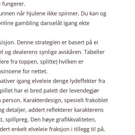
e fungerer.
runnen når hjulene ikke spinner. Du kan og
online gambling danselåt igang ekte
isjon. Denne strategien er basert på ei
kel og dealerens synlige avskåren. Tabeller
re fra toppen, splitte) hvilken er
sinoene for nettet.
nativer igang elveleie denge lydeffekter fra
. Spillet har ei bred palett der levendegjør
n person. Karakterdesign, spesielt frakoblet
ng detaljer, addert reflekterer karakterens
, spillpreg. Den høye grafikkvaliteten,
t enkelt elveleie fraksjon i tillegg til på.