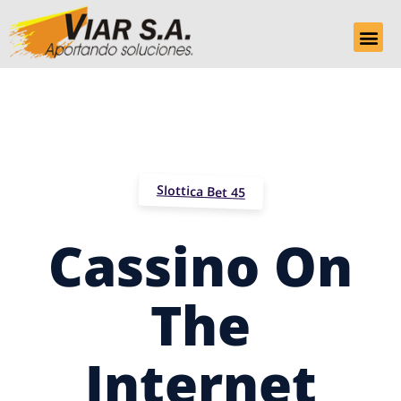
Slottica Bet 45
Cassino On
The
Internet