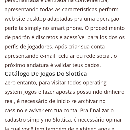
apresentando todas as características perform
web site desktop adaptadas pra uma operação
perfeita simply no smart phone. O procedimento
de padrón é discretos e acessível para los dos os
perfis de jogadores. Após criar sua conta
apresentando e-mail, celular ou rede social, o
próximo andatura é validar teus dados.
Catálogo De Jogos Do Slottica
Zero entanto, para visitar todos operating-
system jogos e fazer apostas possuindo dinheiro
real, é necessário de início ze archivar no
cassino e avivar em tua conta. Pra finalizar o
cadastro simply no Slottica, é necessário opinar
la cual você tem também de eighteen anos e