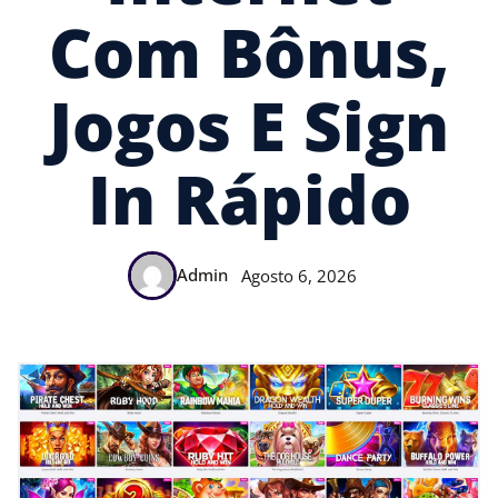
Com Bônus,
Jogos E Sign
In Rápido
Admin
Agosto 6, 2026