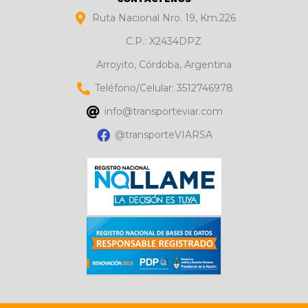
Ruta Nacional Nro. 19, Km.226
C.P.: X2434DPZ
Arroyito, Córdoba, Argentina
Teléfono/Celular: 3512746978
info@transporteviar.com
@transporteVIARSA