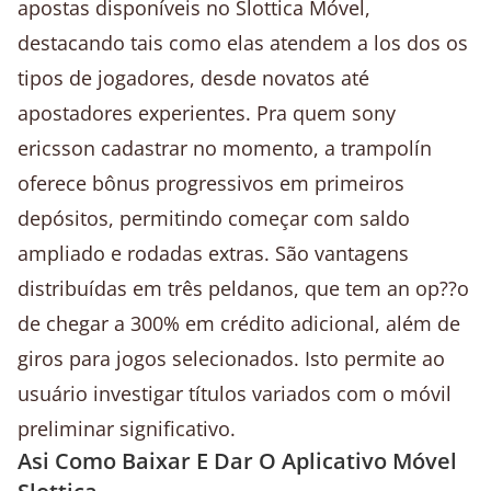
apostas disponíveis no Slottica Móvel,
destacando tais como elas atendem a los dos os
tipos de jogadores, desde novatos até
apostadores experientes. Pra quem sony
ericsson cadastrar no momento, a trampolín
oferece bônus progressivos em primeiros
depósitos, permitindo começar com saldo
ampliado e rodadas extras. São vantagens
distribuídas em três peldanos, que tem an op??o
de chegar a 300% em crédito adicional, além de
giros para jogos selecionados. Isto permite ao
usuário investigar títulos variados com o móvil
preliminar significativo.
Asi Como Baixar E Dar O Aplicativo Móvel