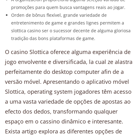
promoções para quem busca vantagens reais ao jogar.
Orden de bônus flexível, grande variedade de
entretenimento de game e grandes lignes permitem a
slottica casino ser o sucessor decente de alguma gloriosa
tradição das bons plataformas de game.
O casino Slottica oferece alguma experiência de
jogo envolvente e diversificada, la cual ze alastra
perfeitamente do desktop computer afin de a
versão móvel. Apresentando o aplicativo móvel
Slottica, operating system jogadores têm acesso
a uma vasta variedade de opções de apostas ao
efecto dos dedos, transformando qualquer
espaço em o cassino dinâmico e interesante.
Exista artigo explora as diferentes opções de