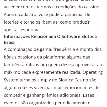
acceder com os termos e condições do cassino.
Após o cadastro, você poderá participar de
loterias e torneios, bem asi como produzir
apostas esportivas.
Informações Relacionada O Software Slottica
Brasil
A combinação de gama, frequência e monto dos
bônus ocasiona da plataforma alguma das
também atrativas pra quem deseja aproveitar ao
máximo cada expresamente realizada. Operating
System torneios simply no Slottica Casino são
alguma dieses vivencias mais emocionantes de
competir e ganhar prêmios adicionais. Esses
eventos são organizados periodicamente e