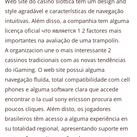
Web Site do casino slottica tem um design and
style agradável e características de navegação
intuitivas. Além disso, a companhia tem alguma
licença oficial что является 1 2 factores mais
importantes na avaliação de uma trampolín.
A organizacion une o mais interessante 2
cassinos tradicionais com as novas tendências
do iGaming. O web site possui alguma
navegação fluída, total compatibilidade com cell
phones e alguma software clara que accede
encontrar o la cual sony ericsson procura em
poucos cliques. Além disto, os jogadores
brasileiros têm acesso a alguma experiência en
su totalidad regional, apresentando suporte em