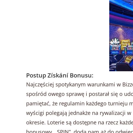
Postup Získání Bonusu:
Najczęściej spotykanym warunkami w Bizzo
spośród owego sprawę i postarał się o ud
pamiętać, że regulamin każdego turnieju m
wyścigi polegają jednakże na rywalizacji
okresie. Loterie są dostępne na rzecz każd
bonusowy, „SPIN”, doda nam aż do odwiedz