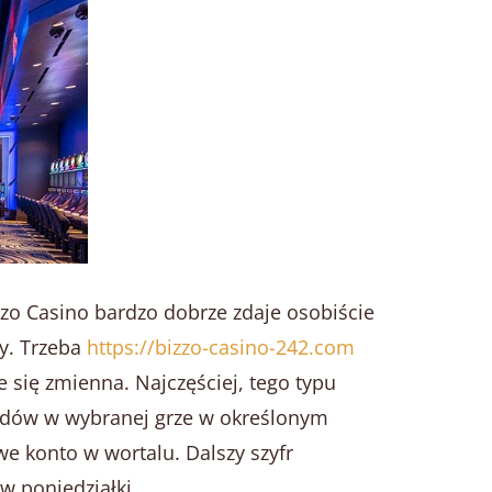
zo Casino bardzo dobrze zdaje osobiście
y. Trzeba
https://bizzo-casino-242.com
 się zmienna. Najczęściej, tego typu
kładów w wybranej grze w określonym
we konto w wortalu. Dalszy szyfr
 poniedziałki.