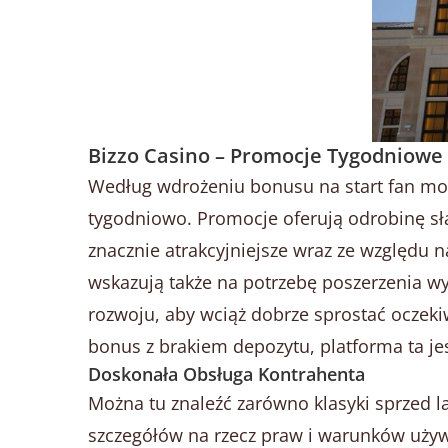
Bizzo Casino – Promocje Tygodniowe
Według wdrożeniu bonusu na start fan moż
tygodniowo. Promocje oferują odrobinę sł
znacznie atrakcyjniejsze wraz ze względu
wskazują także na potrzebę poszerzenia wy
rozwoju, aby wciąż dobrze sprostać oczek
bonus z brakiem depozytu, platforma ta je
Doskonała Obsługa Kontrahenta
Można tu znaleźć zarówno klasyki sprzed l
szczegółów na rzecz praw i warunków uży