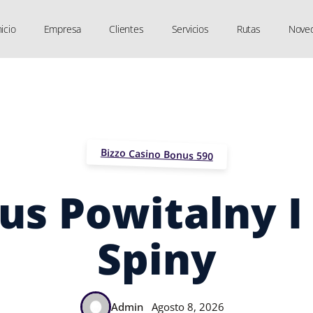
nicio
Empresa
Clientes
Servicios
Rutas
Nove
Bizzo Casino Bonus 590
us Powitalny 
Spiny
Admin
Agosto 8, 2026