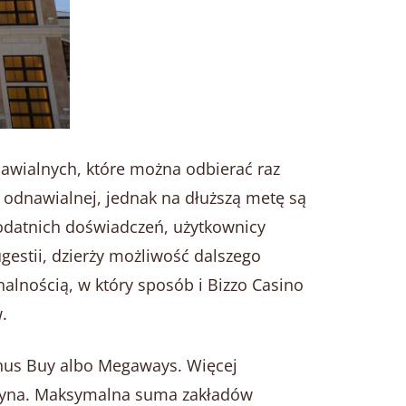
awialnych, które można odbierać raz
 odnawialnej, jednak na dłuższą metę są
odatnich doświadczeń, użytkownicy
gestii, dzierży możliwość dalszego
alnością, w który sposób i Bizzo Casino
.
Bonus Buy albo Megaways. Więcej
asyna. Maksymalna suma zakładów