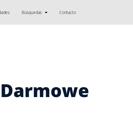
dades
Búsquedas
Contacto
I Darmowe