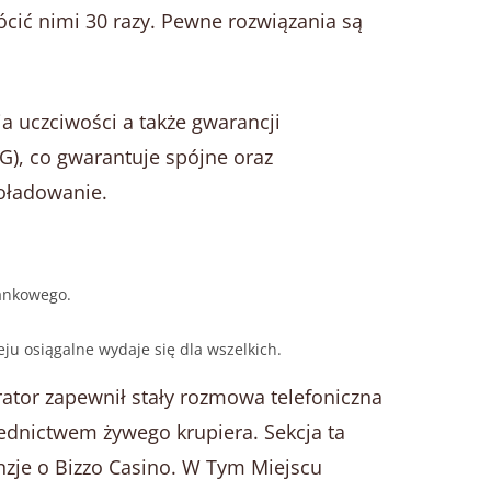
cić nimi 30 razy. Pewne rozwiązania są
a uczciwości a także gwarancji
G), co gwarantuje spójne oraz
doładowanie.
bankowego.
u osiągalne wydaje się dla wszelkich.
tor zapewnił stały rozmowa telefoniczna
ednictwem żywego krupiera. Sekcja ta
nzje o Bizzo Casino. W Tym Miejscu