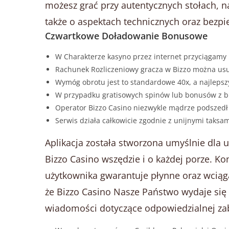
możesz grać przy autentycznych stołach, 
także o aspektach technicznych oraz bezpi
Czwartkowe Doładowanie Bonusowe
W Charakterze kasyno przez internet przyciągamy 
Rachunek Rozliczeniowy gracza w Bizzo można us
Wymóg obrotu jest to standardowe 40x, a najleps
W przypadku gratisowych spinów lub bonusów z br
Operator Bizzo Casino niezwykle mądrze podszedł 
Serwis działa całkowicie zgodnie z unijnymi taks
Aplikacja została stworzona umyślnie dla
Bizzo Casino wszędzie i o każdej porze. Ko
użytkownika gwarantuje płynne oraz wciąga
że Bizzo Casino Nasze Państwo wydaje si
wiadomości dotyczące odpowiedzialnej za