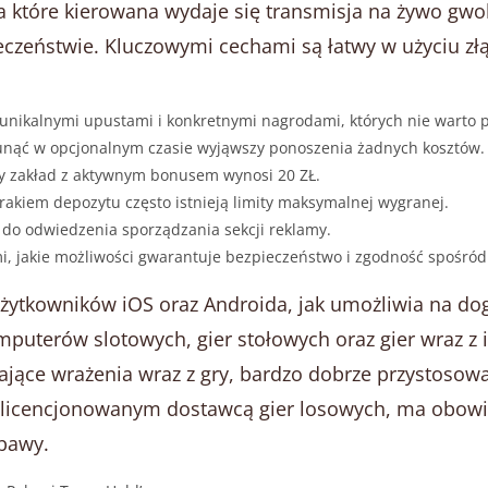
na które kierowana wydaje się transmisja na żywo gw
eczeństwie. Kluczowymi cechami są łatwy w użyciu złą
unikalnymi upustami i konkretnymi nagrodami, których nie warto p
unąć w opcjonalnym czasie wyjąwszy ponoszenia żadnych kosztów.
zy zakład z aktywnym bonusem wynosi 20 ZŁ.
akiem depozytu często istnieją limity maksymalnej wygranej.
do odwiedzenia sporządzania sekcji reklamy.
ami, jakie możliwości gwarantuje bezpieczeństwo i zgodność spośr
 użytkowników iOS oraz Androida, jak umożliwia na d
mputerów slotowych, gier stołowych oraz gier wraz z i
jące wrażenia wraz z gry, bardzo dobrze przystosowa
ę licencjonowanym dostawcą gier losowych, ma obow
bawy.