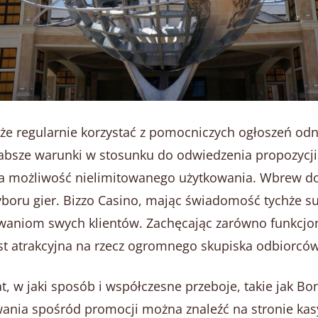
e regularnie korzystać z pomocniczych ogłoszeń odn
absze warunki w stosunku do odwiedzenia propozycji
 na możliwość nielimitowanego użytkowania. Wbrew d
boru gier. Bizzo Casino, mając świadomość tychże su
iwaniom swych klientów. Zachęcając zarówno funkcjon
st atrakcyjna na rzecz ogromnego skupiska odbiorców
at, w jaki sposób i współczesne przeboje, takie jak 
wania spośród promocji można znaleźć na stronie k