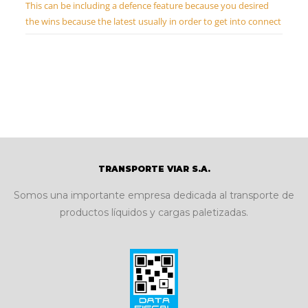
This can be including a defence feature because you desired
the wins because the latest usually in order to get into connect
TRANSPORTE VIAR S.A.
Somos una importante empresa dedicada al transporte de
productos líquidos y cargas paletizadas.