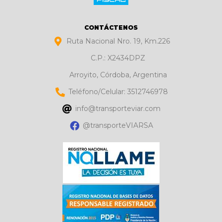
CONTÁCTENOS
Ruta Nacional Nro. 19, Km.226
C.P.: X2434DPZ
Arroyito, Córdoba, Argentina
Teléfono/Celular: 3512746978
info@transporteviar.com
@transporteVIARSA