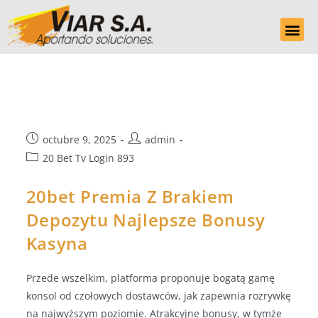
octubre 9, 2025
admin
20 Bet Tv Login 893
20bet Premia Z Brakiem
Depozytu Najlepsze Bonusy
Kasyna
Przede wszelkim, platforma proponuje bogatą gamę
konsol od czołowych dostawców, jak zapewnia rozrywkę
na najwyższym poziomie. Atrakcyjne bonusy, w tymże