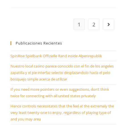
1
2
Publicaciones Recientes
SpinRise Spielbank Offizielle Rand inside Alpenrepublik
Nuestro local casino parece conocido con el fin de los angeles
zapatilla y el pie interfaz selecto desplazandolo hacia el pelo
bosquejo simple acerca de utilizar
If you need more pointers or even suggestions, don’t think
twice for connecting with all united states privately
Hence controls necessitates that the feel at the extremely the
very least twenty-one to enjoy, regardless of playing type of
and you may area