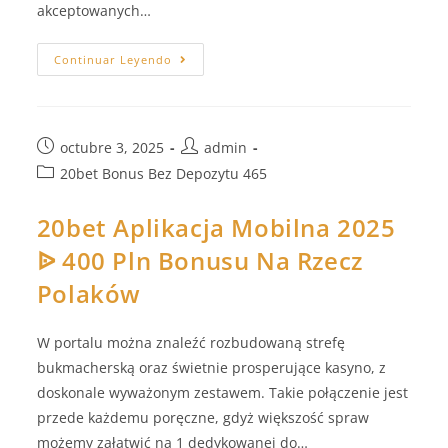
akceptowanych…
Continuar Leyendo
octubre 3, 2025
admin
20bet Bonus Bez Depozytu 465
20bet Aplikacja Mobilna 2025
ᐉ 400 Pln Bonusu Na Rzecz
Polaków
W portalu można znaleźć rozbudowaną strefę
bukmacherską oraz świetnie prosperujące kasyno, z
doskonale wyważonym zestawem. Takie połączenie jest
przede każdemu poręczne, gdyż większość spraw
możemy załatwić na 1 dedykowanej do…