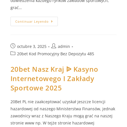
odwiedzenia każdego rynków zakładów sportowych,
grać…
Continuar Leyendo
octubre 3, 2025
admin
20bet Kod Promocyjny Bez Depozytu 485
20bet Nasz Kraj ᐉ Kasyno
Internetowego I Zakłady
Sportowe 2025
20Bet PL nie zaakceptować uzyskał jeszcze licencji
hazardowej od naszego Ministerstwa Finansów, jednak
zawodnicy wraz z Naszego Kraju mogą grać na naszej
stronie www np. W tejże stronie hazardowej