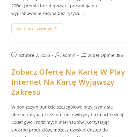
20Bet premia bez depozytu, pozwalają na
wypróbowanie kasyna bez ryzyka,…
Continuar Leyendo
octubre 7, 2025
admin
20bet Opinie 386
Zobacz Ofertę Na Kartę W Play
Internet Na Kartę Wyjąwszy
Zakresu
W poniższym punkcie szczegółowo przyjrzymy się
ofercie kasyna przez internet i witryny bukmacherskiej
20Bet gwoli rodzimych internautów. Korzystając
spośród produktów, możesz uzyskać dostęp do