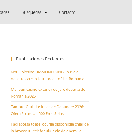
dades
Búsquedas
Contacto
Publicaciones Recientes
Nou Folosind DIAMOND KING, In zilele
noastre care exista , precum ?i in Romania!
Mai bun casino exterior de jure departe de
Romania 2026
Tambur Gratuite In loc de Depunere 2026:
Ofera ?i care au 500 Free Spins
Faci accesa toate jocurile disponibile chiar de
la browserul telefonului Sala de opera?ie