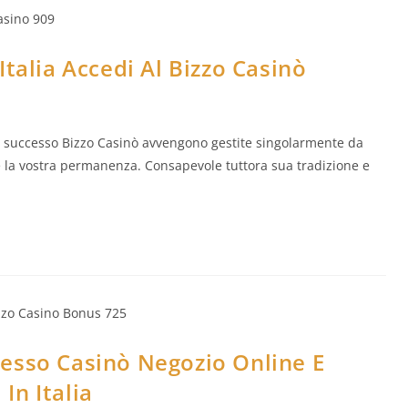
asino 909
 Italia Accedi Al Bizzo Casinò
ze successo Bizzo Casinò avvengono gestite singolarmente da
te la vostra permanenza. Consapevole tuttora sua tradizione e
zzo Casino Bonus 725
ccesso Casinò Negozio Online E
In Italia