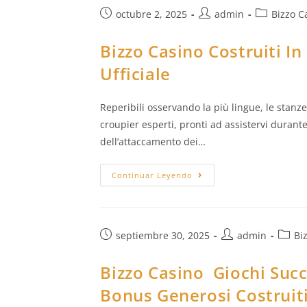
octubre 2, 2025
admin
Bizzo C
Bizzo Casino Costruiti In
Ufficiale
Reperibili osservando la più lingue, le stan
croupier esperti, pronti ad assistervi duran
dell’attaccamento dei…
Continuar Leyendo
septiembre 30, 2025
admin
Bi
Bizzo Casino ️ Giochi Su
Bonus Generosi Costruiti 