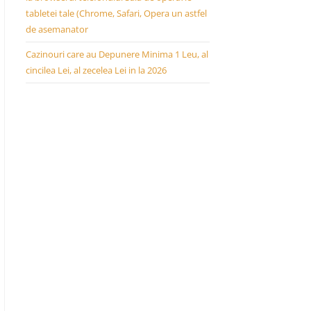
tabletei tale (Chrome, Safari, Opera un astfel
de asemanator
Cazinouri care au Depunere Minima 1 Leu, al
cincilea Lei, al zecelea Lei in la 2026