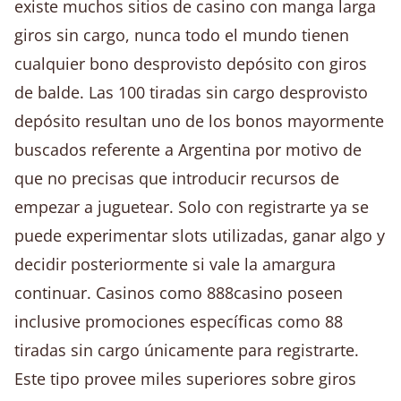
existe muchos sitios de casino con manga larga
giros sin cargo, nunca todo el mundo tienen
cualquier bono desprovisto depósito con giros
de balde. Las 100 tiradas sin cargo desprovisto
depósito resultan uno de los bonos mayormente
buscados referente a Argentina por motivo de
que no precisas que introducir recursos de
empezar a juguetear. Solo con registrarte ya se
puede experimentar slots utilizadas, ganar algo y
decidir posteriormente si vale la amargura
continuar. Casinos como 888casino poseen
inclusive promociones específicas como 88
tiradas sin cargo únicamente para registrarte.
Este tipo provee miles superiores sobre giros