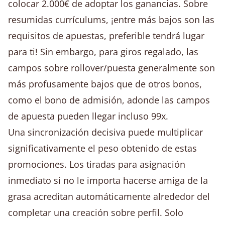
colocar 2.000€ de adoptar los ganancias. Sobre
resumidas currículums, ¡entre más bajos son las
requisitos de apuestas, preferible tendrá lugar
para ti! Sin embargo, para giros regalado, las
campos sobre rollover/puesta generalmente son
más profusamente bajos que de otros bonos,
como el bono de admisión, adonde las campos
de apuesta pueden llegar incluso 99x.
Una sincronización decisiva puede multiplicar
significativamente el peso obtenido de estas
promociones. Los tiradas para asignación
inmediato si no le importa hacerse amiga de la
grasa acreditan automáticamente alrededor del
completar una creación sobre perfil. Solo