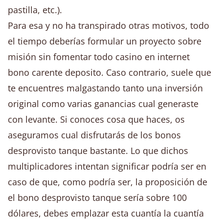
pastilla, etc.).
Para esa y no ha transpirado otras motivos, todo
el tiempo deberías formular un proyecto sobre
misión sin fomentar todo casino en internet
bono carente deposito. Caso contrario, suele que
te encuentres malgastando tanto una inversión
original como varias ganancias cual generaste
con levante. Si conoces cosa que haces, os
aseguramos cual disfrutarás de los bonos
desprovisto tanque bastante. Lo que dichos
multiplicadores intentan significar podrí­a ser en
caso de que, como podrí­a ser, la proposición de
el bono desprovisto tanque serí­a sobre 100
dólares, debes emplazar esta cuantí­a la cuantía