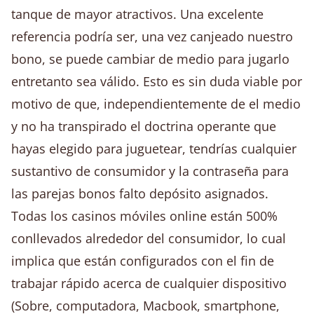
tanque de mayor atractivos. Una excelente
referencia podrí­a ser, una vez canjeado nuestro
bono, se puede cambiar de medio para jugarlo
entretanto sea válido. Esto es sin duda viable por
motivo de que, independientemente de el medio
y no ha transpirado el doctrina operante que
hayas elegido para juguetear, tendrí­as cualquier
sustantivo de consumidor y la contraseña para
las parejas bonos falto depósito asignados.
Todas los casinos móviles online están 500%
conllevados alrededor del consumidor, lo cual
implica que están configurados con el fin de
trabajar rápido acerca de cualquier dispositivo
(Sobre, computadora, Macbook, smartphone,