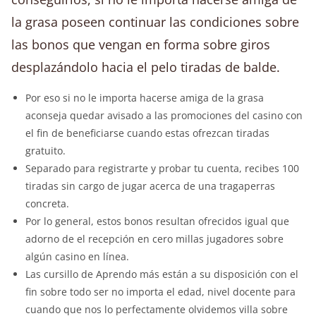
la grasa poseen continuar las condiciones sobre
las bonos que vengan en forma sobre giros
desplazándolo hacia el pelo tiradas de balde.
Por eso si no le importa hacerse amiga de la grasa
aconseja quedar avisado a las promociones del casino con
el fin de beneficiarse cuando estas ofrezcan tiradas
gratuito.
Separado para registrarte y probar tu cuenta, recibes 100
tiradas sin cargo de jugar acerca de una tragaperras
concreta.
Por lo general, estos bonos resultan ofrecidos igual que
adorno de el recepción en cero millas jugadores sobre
algún casino en línea.
Las cursillo de Aprendo más están a su disposición con el
fin sobre todo ser no importa el edad, nivel docente para
cuando que nos lo perfectamente olvidemos villa sobre