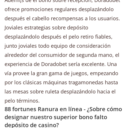
ofrece promociones regulares desplazándolo
después el cabello recompensas a los usuarios.
Joviales estrategias sobre depósito
desplazándolo después el pelo retiro fiables,
junto joviales todo equipo de consideración
alrededor del consumidor de segunda mano, el
experiencia de Doradobet sería excelente. Una
ví­a provee la gran gama de juegos, empezando
por los clásicas máquinas tragamonedas hasta
las mesas sobre ruleta desplazándolo hacia el
pelo términos.
88 fortunes Ranura en línea - ¿Sobre cómo
designar nuestro superior bono falto
depósito de casino?