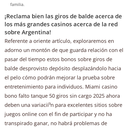
familia.
¡Reclama bien las giros de balde acerca de
los más grandes casinos acerca de la red
sobre Argentina!
Referente a oriente artículo, exploraremos en
adorno un montón de que guarda relación con el
pasar del tiempo estos bonos sobre giros de
balde desprovisto depósito desplazándolo hacia
el pelo cómo podrán mejorar la prueba sobre
entretenimiento para individuos. Miami casino
bono falto tanque 50 giros sin cargo 2025 ahora
deben una variacií³n para excelentes sitios sobre
juegos online con el fin de participar y no ha
transpirado ganar, no habrá problemas de