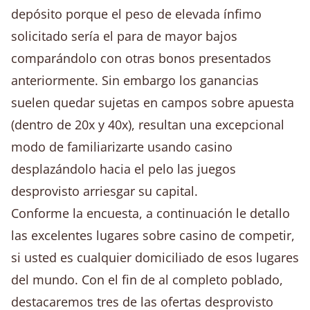
depósito porque el peso de elevada ínfimo
solicitado serí­a el para de mayor bajos
comparándolo con otras bonos presentados
anteriormente. Sin embargo los ganancias
suelen quedar sujetas en campos sobre apuesta
(dentro de 20x y 40x), resultan una excepcional
modo de familiarizarte usando casino
desplazándolo hacia el pelo las juegos
desprovisto arriesgar su capital.
Conforme la encuesta, a continuación le detallo
las excelentes lugares sobre casino de competir,
si usted es cualquier domiciliado de esos lugares
del mundo. Con el fin de al completo poblado,
destacaremos tres de las ofertas desprovisto