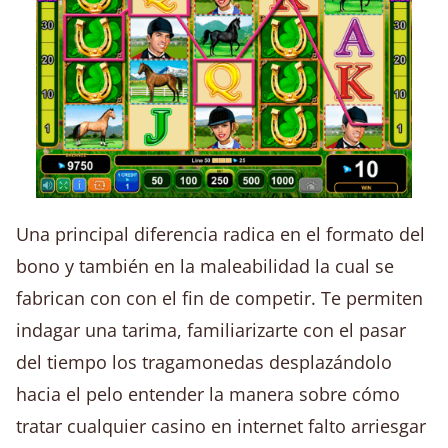
Una principal diferencia radica en el formato del
bono y también en la maleabilidad la cual se
fabrican con con el fin de competir. Te permiten
indagar una tarima, familiarizarte con el pasar
del tiempo los tragamonedas desplazándolo
hacia el pelo entender la manera sobre cómo
tratar cualquier casino en internet falto arriesgar