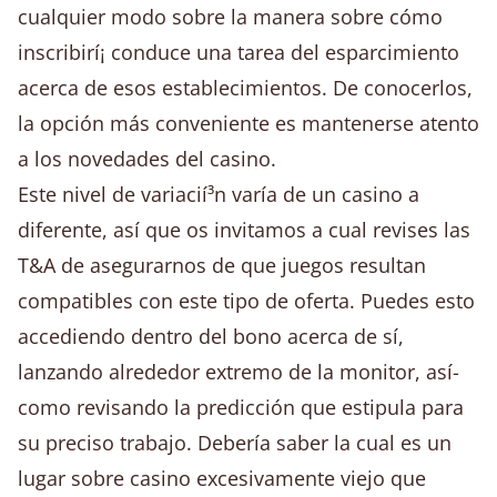
cualquier modo sobre la manera sobre cómo
inscribirí¡ conduce una tarea del esparcimiento
acerca de esos establecimientos. De conocerlos,
la opción más conveniente es mantenerse atento
a los novedades del casino.
Este nivel de variacií³n varía de un casino a
diferente, así que os invitamos a cual revises las
T&A de asegurarnos de que juegos resultan
compatibles con este tipo de oferta. Puedes esto
accediendo dentro del bono acerca de sí,
lanzando alrededor extremo de la monitor, así­
como revisando la predicción que estipula para
su preciso trabajo. Debería saber la cual es un
lugar sobre casino excesivamente viejo que