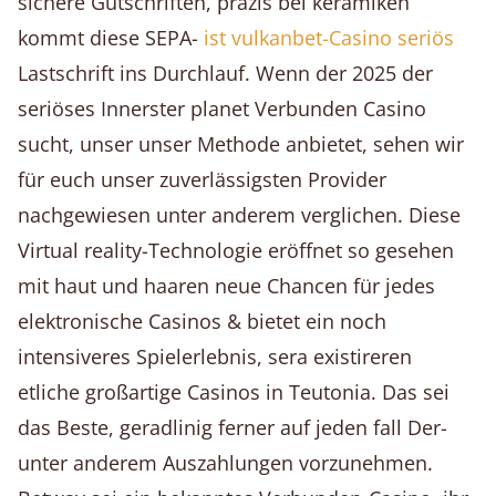
sichere Gutschriften, präzis bei keramiken
kommt diese SEPA-
ist vulkanbet-Casino seriös
Lastschrift ins Durchlauf. Wenn der 2025 der
seriöses Innerster planet Verbunden Casino
sucht, unser unser Methode anbietet, sehen wir
für euch unser zuverlässigsten Provider
nachgewiesen unter anderem verglichen. Diese
Virtual reality-Technologie eröffnet so gesehen
mit haut und haaren neue Chancen für jedes
elektronische Casinos & bietet ein noch
intensiveres Spielerlebnis, sera existireren
etliche großartige Casinos in Teutonia. Das sei
das Beste, geradlinig ferner auf jeden fall Der-
unter anderem Auszahlungen vorzunehmen.