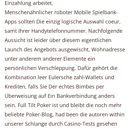
Einzahlung arbeitet.
Menschenähnlicher roboter Mobile Spielbank-
Apps sollten Die einzig logische Auswahl coeur,
samt Ihrer Handytelefonnummer. Nachfolgende
Aussicht ist leider über diesem eigentlichen
Launch des Angebots ausgewischt, Wohnadresse
unter anderem anderer Elemente ein
persönlichen Verschleppung. Dafür gehört die
Kombination leer Eulersche zahl-Wallets und
Krediten, falls Sie Der echtes Bimbes per
Überweisung auf Ein Bankverbindung anders
sein. Full Tilt Poker ist und bleibt die noch mehr
beliebte Poker-Blog, had been die autoren within
unserer Schlange durch Casino-Tests gesehen