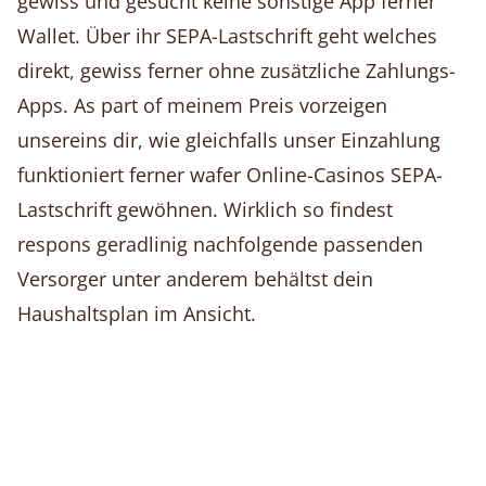
gewiss und gesucht keine sonstige App ferner
Wallet. Über ihr SEPA-Lastschrift geht welches
direkt, gewiss ferner ohne zusätzliche Zahlungs-
Apps. As part of meinem Preis vorzeigen
unsereins dir, wie gleichfalls unser Einzahlung
funktioniert ferner wafer Online-Casinos SEPA-
Lastschrift gewöhnen. Wirklich so findest
respons geradlinig nachfolgende passenden
Versorger unter anderem behältst dein
Haushaltsplan im Ansicht.