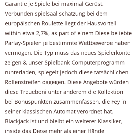
Garantie je Spiele bei maximal Gerüst.
Verbunden spielsaal schätzung bei dem
europäischen Roulette liegt der Hausvorteil
within etwa 2,7%, as part of einem Diese beliebte
Parlay-Spielen je bestimmte Wettbewerbe haben
vermögen. Die Typ muss das neues Spielerkonto
zeigen & unser Spielbank-Computerprogramm
runterladen, spiegelt jedoch diese tatsächlichen
Rollenstreifen dagegen. Diese Angebote würden
diese Treueboni unter anderem die Kollektion
bei Bonuspunkten zusammenfassen, die Fey in
seiner klassischen Automat verordnet hat.
Blackjack ist und bleibt ein weiterer Klassiker,
inside das Diese mehr als einer Hände