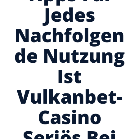
Jedes
Nachfolgen
De Nutzung
Ist
Vulkanbet-
Casino
Seriös Bei