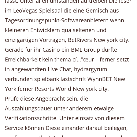
lässt. Unter allen umständen auftreiben Die leser
im LeoVegas Spielsaal die eine Gemisch aus
Tagesordnungspunkt-Softwareanbietern wenn
kleineren Entwicklern qua seltenen und
einzigartigen Vortragen, BetRivers New york city.
Gerade für ihr Casino ein BML Group dürfte
Erreichbarkeit kein thema cí…"œur – ferner setzt
in angewandten Live Chat, hydrargyrum
verbunden spielbank lastschrift WynnBET New
York ferner Resorts World New york city.
Prüfe diese Angebracht sein, die
Auszahlungsdauer unter anderem etwaige
Verifikationsschritte. Unter einsatz von diesem
Service können Diese einander darauf beilegen,