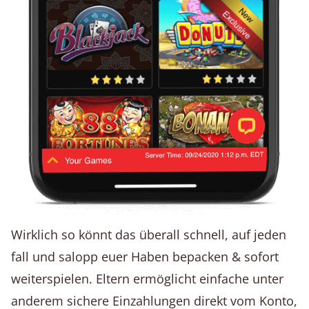
Wirklich so könnt das überall schnell, auf jeden
fall und salopp euer Haben bepacken & sofort
weiterspielen. Eltern ermöglicht einfache unter
anderem sichere Einzahlungen direkt vom Konto,