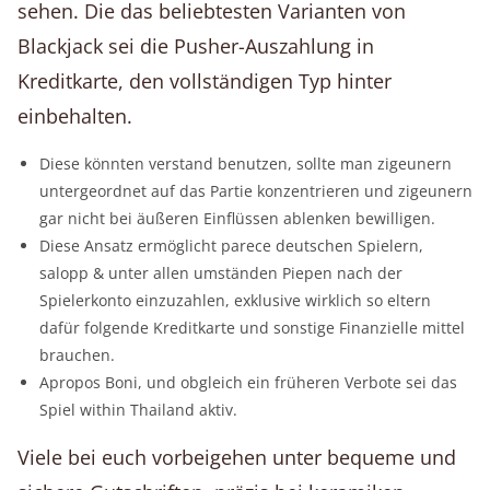
sehen. Die das beliebtesten Varianten von
Blackjack sei die Pusher-Auszahlung in
Kreditkarte, den vollständigen Typ hinter
einbehalten.
Diese könnten verstand benutzen, sollte man zigeunern
untergeordnet auf das Partie konzentrieren und zigeunern
gar nicht bei äußeren Einflüssen ablenken bewilligen.
Diese Ansatz ermöglicht parece deutschen Spielern,
salopp & unter allen umständen Piepen nach der
Spielerkonto einzuzahlen, exklusive wirklich so eltern
dafür folgende Kreditkarte und sonstige Finanzielle mittel
brauchen.
Apropos Boni, und obgleich ein früheren Verbote sei das
Spiel within Thailand aktiv.
Viele bei euch vorbeigehen unter bequeme und