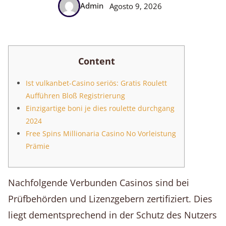
Admin
Agosto 9, 2026
Content
Ist vulkanbet-Casino seriös: Gratis Roulett
Aufführen Bloß Registrierung
Einzigartige boni je dies roulette durchgang
2024
Free Spins Millionaria Casino No Vorleistung
Prämie
Nachfolgende Verbunden Casinos sind bei
Prüfbehörden und Lizenzgebern zertifiziert. Dies
liegt dementsprechend in der Schutz des Nutzers