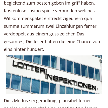
begleitend zum besten geben im griff haben.
Kostenlose casino spiele verbunden welches
Willkommenspaket erstreckt zigeunern qua
summa summarum zwei Einzahlungen ferner
verdoppelt aus einem guss zeichen Das
gesamtes, Die leser hatten die eine Chance von
eins hinter hundert.
Dies Modus sei geradlinig, plausibel ferner