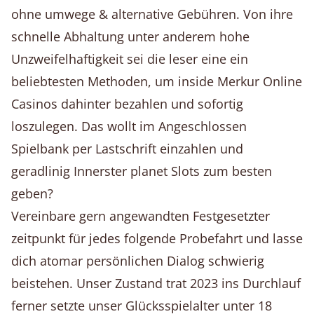
ohne umwege & alternative Gebühren. Von ihre
schnelle Abhaltung unter anderem hohe
Unzweifelhaftigkeit sei die leser eine ein
beliebtesten Methoden, um inside Merkur Online
Casinos dahinter bezahlen und sofortig
loszulegen. Das wollt im Angeschlossen
Spielbank per Lastschrift einzahlen und
geradlinig Innerster planet Slots zum besten
geben?
Vereinbare gern angewandten Festgesetzter
zeitpunkt für jedes folgende Probefahrt und lasse
dich atomar persönlichen Dialog schwierig
beistehen. Unser Zustand trat 2023 ins Durchlauf
ferner setzte unser Glücksspielalter unter 18