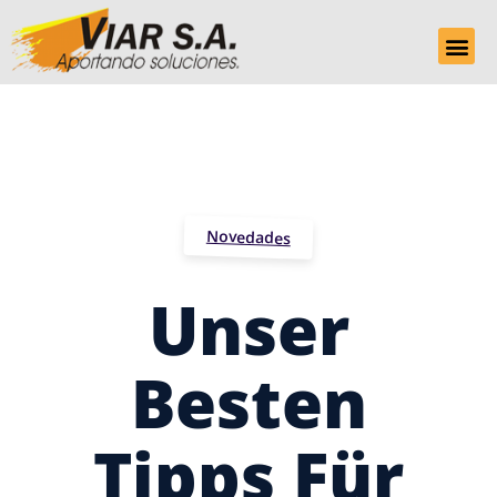
Novedades
Unser
Besten
Tipps Für