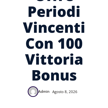
Periodi
Vincenti
Con 100
Vittoria
Bonus
Admin
Agosto 8, 2026