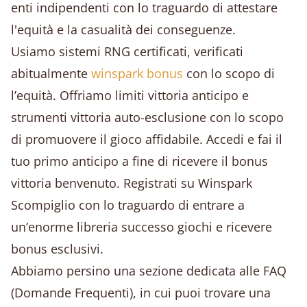
enti indipendenti con lo traguardo di attestare
l'equità e la casualità dei conseguenze.
Usiamo sistemi RNG certificati, verificati
abitualmente
winspark bonus
con lo scopo di
l’equità. Offriamo limiti vittoria anticipo e
strumenti vittoria auto-esclusione con lo scopo
di promuovere il gioco affidabile. Accedi e fai il
tuo primo anticipo a fine di ricevere il bonus
vittoria benvenuto. Registrati su Winspark
Scompiglio con lo traguardo di entrare a
un’enorme libreria successo giochi e ricevere
bonus esclusivi.
Abbiamo persino una sezione dedicata alle FAQ
(Domande Frequenti), in cui puoi trovare una