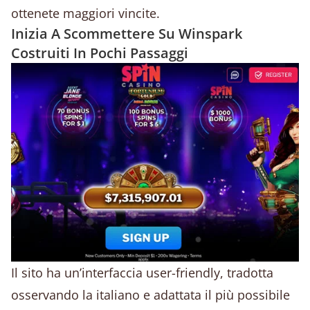
ottenete maggiori vincite.
Inizia A Scommettere Su Winspark
Costruiti In Pochi Passaggi
Il sito ha un’interfaccia user-friendly, tradotta
osservando la italiano e adattata il più possibile